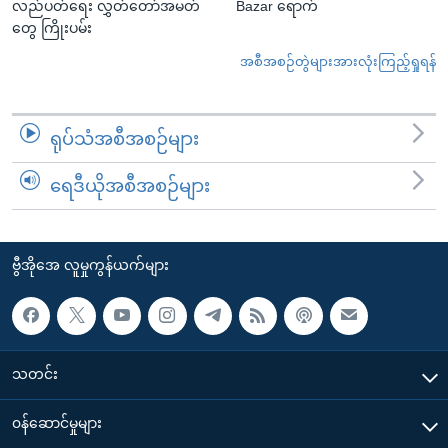
လည်ပတ်ရေး လွှတ်တော်အမတ်
Bazar ရောက်
တွေ ကြိုးပမ်း
အစီအစဉ်တွဲများအားလုံးကြည့်ရှုရန်
ရုပ်သံအစီအစဉ်များ
ရေဒီယိုအစီအစဉ်များ
ဗွီအိုအေ လူမှုကွန်ယက်များ
သတင်း
၀န်ဆောင်မှုများ