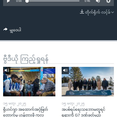
အ
0:00
0:46
သုတပဒေသာ အင်္ဂလိပ်စာ
ညွန်း
Learning English
တိုက်ရိုက် လင့်ခ်
စာမျက်နှာ
သို့
ဗွီအိုအေ လူမှုကွန်ယက်များ
ကျော်
မျှဝေပါ
ကြည့်
ရန်
ဘာသာစကားများ
ရှာဖွေ
ဗွီဒီယို ကြည့်ရှုရန်
ရန်
နေရာ
သို့
ကျော်
ရန်
၁၅ မတ္၊ ၂၀၂၅
၁၅ မတ္၊ ၂၀၂၅
ရိုဟင်ဂျာ အထောက်အပံ့ဖြတ်
အပစ်ရပ်ရေးသဘောမတူရင်
တောက်မှု ဟန့်တားဖို့ ကုလ
ရုရှားကို G7 ဒဏ်ခတ်မည်