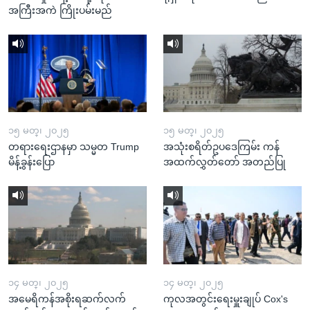
အကြီးအကဲ ကြိုးပမ်းမည်
၁၅ မတ္၊ ၂၀၂၅
၁၅ မတ္၊ ၂၀၂၅
တရားရေးဌာနမှာ သမ္မတ Trump
အသုံးစရိတ်ဥပဒေကြမ်း ကန်
မိန့်ခွန်းပြော
အထက်လွှတ်တော် အတည်ပြု
၁၄ မတ္၊ ၂၀၂၅
၁၄ မတ္၊ ၂၀၂၅
အမေရိကန်အစိုးရဆက်လက်
ကုလအတွင်းရေးမှူးချုပ် Cox's