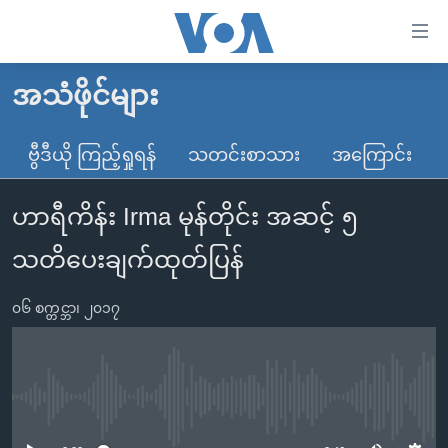
သုံး
ရ
လွယ်ကူ
အသံဖိုင်များ
မူလစာမျက်နှာ
စေ
မြန်မာ
ဗွီဒီယို ကြည့်ရှုရန်
သတင်းစာသား
အကြောင်း
သည့်
ကမ္ဘာ့သတင်းများ
Link
ဟာရီကိန်း Irma မုန်တိုင်း အဆင့် ၅
ဗွီဒီယို
နိုင်ငံတကာ
များ
သတင်းလွတ်လပ်ခွင့်
အမေရိကန်
သတိပေးချက်ထုတ်ပြန်
ပင်မ
ရပ်ဝန်းတခု လမ်းတခု အလွန်
တရုတ်
အကြောင်းအရာ
၀၆ စက္တင္ဘာ၊ ၂၀၁၇
သို့
အင်္ဂလိပ်စာလေ့လာမယ်
အစ္စရေး-ပါလက်စတိုင်း
ကျော်
အပတ်စဉ်ကဏ္ဍများ
အမေရိကန်သုံးအီဒီယံ
ကြည့်
ရေဒီယိုနှင့်ရုပ်သံ အချက်အလက်များ
မကြေးမုံရဲ့ အင်္ဂလိပ်စာ
ရေဒီယို
ရန်
No media source currently available
ပင်မ
ရေဒီယို/တီဗွီအစီအစဉ်
ရုပ်ရှင်ထဲက အင်္ဂလိပ်စာ
တီဗွီ