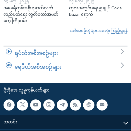
၁၄ မတ္၊ ၂၀၂၅
၁၄ မတ္၊ ၂၀၂၅
အမေရိကန်အစိုးရဆက်လက်
ကုလအတွင်းရေးမှူးချုပ် Cox's
လည်ပတ်ရေး လွှတ်တော်အမတ်
Bazar ရောက်
တွေ ကြိုးပမ်း
အစီအစဉ်တွဲများအားလုံးကြည့်ရှုရန်
ရုပ်သံအစီအစဉ်များ
ရေဒီယိုအစီအစဉ်များ
ဗွီအိုအေ လူမှုကွန်ယက်များ
သတင်း