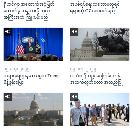
ရိုဟင်ဂျာ အထောက်အပံ့ဖြတ်
အပစ်ရပ်ရေးသဘောမတူရင်
တောက်မှု ဟန့်တားဖို့ ကုလ
ရုရှားကို G7 ဒဏ်ခတ်မည်
အကြီးအကဲ ကြိုးပမ်းမည်
၁၅ မတ္၊ ၂၀၂၅
၁၅ မတ္၊ ၂၀၂၅
တရားရေးဌာနမှာ သမ္မတ Trump
အသုံးစရိတ်ဥပဒေကြမ်း ကန်
မိန့်ခွန်းပြော
အထက်လွှတ်တော် အတည်ပြု