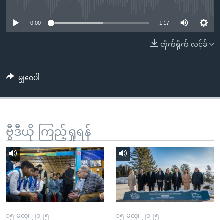
No media source currently available
အ
သုတပဒေသာ အင်္ဂလိပ်စာ
ညွန်း
Learning English
0:00
1:17
စာမျက်နှာ
သို့
ဗွီအိုအေ လူမှုကွန်ယက်များ
တိုက်ရိုက် လင့်ခ်
ကျော်
ကြည့်
မျှဝေပါ
ရန်
ဘာသာစကားများ
ရှာဖွေ
ရန်
နေရာ
ဗွီဒီယို ကြည့်ရှုရန်
သို့
ကျော်
ရန်
၁၅ မတ္၊ ၂၀၂၅
၁၅ မတ္၊ ၂၀၂၅