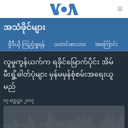
သုံး
ရ
လွယ်ကူ
အသံဖိုင်များ
မူလစာမျက်နှာ
စေ
မြန်မာ
ဗွီဒီယို ကြည့်ရှုရန်
သတင်းစာသား
အကြောင်း
သည့်
ကမ္ဘာ့သတင်းများ
Link
လူမှုကွန်ယက်က ရခိုင်မြောက်ပိုင်း အိမ်
ဗွီဒီယို
နိုင်ငံတကာ
များ
သတင်းလွတ်လပ်ခွင့်
အမေရိကန်
မီးရှို့ဓါတ်ပုံများ မှန်မမှန်စုံစမ်းအရေးယူ
ပင်မ
ရပ်ဝန်းတခု လမ်းတခု အလွန်
တရုတ်
အကြောင်းအရာ
မည်
သို့
အင်္ဂလိပ်စာလေ့လာမယ်
အစ္စရေး-ပါလက်စတိုင်း
ကျော်
၀၇ စက္တင္ဘာ၊ ၂၀၁၇
အပတ်စဉ်ကဏ္ဍများ
အမေရိကန်သုံးအီဒီယံ
ကြည့်
ရေဒီယိုနှင့်ရုပ်သံ အချက်အလက်များ
မကြေးမုံရဲ့ အင်္ဂလိပ်စာ
ရေဒီယို
ရန်
ပင်မ
ရေဒီယို/တီဗွီအစီအစဉ်
ရုပ်ရှင်ထဲက အင်္ဂလိပ်စာ
တီဗွီ