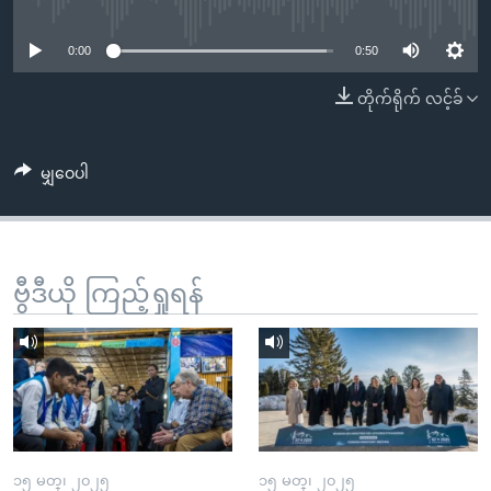
No media source currently available
အ
သုတပဒေသာ အင်္ဂလိပ်စာ
ညွန်း
Learning English
0:00
0:50
စာမျက်နှာ
သို့
ဗွီအိုအေ လူမှုကွန်ယက်များ
တိုက်ရိုက် လင့်ခ်
ကျော်
ကြည့်
မျှဝေပါ
ရန်
ဘာသာစကားများ
ရှာဖွေ
ရန်
နေရာ
ဗွီဒီယို ကြည့်ရှုရန်
သို့
ကျော်
ရန်
၁၅ မတ္၊ ၂၀၂၅
၁၅ မတ္၊ ၂၀၂၅