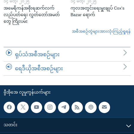
၁၄ မတ္၊ ၂၀၂၅
၁၄ မတ္၊ ၂၀၂၅
အမေရိကန်အစိုးရဆက်လက်
ကုလအတွင်းရေးမှူးချုပ် Cox's
လည်ပတ်ရေး လွှတ်တော်အမတ်
Bazar ရောက်
တွေ ကြိုးပမ်း
အစီအစဉ်တွဲများအားလုံးကြည့်ရှုရန်
ရုပ်သံအစီအစဉ်များ
ရေဒီယိုအစီအစဉ်များ
ဗွီအိုအေ လူမှုကွန်ယက်များ
သတင်း