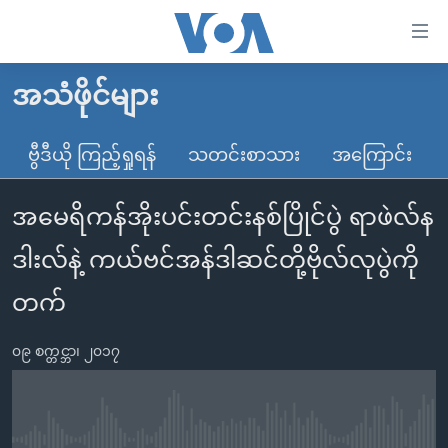
သုံး
ရ
လွယ်ကူ
အသံဖိုင်များ
မူလစာမျက်နှာ
စေ
မြန်မာ
ဗွီဒီယို ကြည့်ရှုရန်
သတင်းစာသား
အကြောင်း
သည့်
ကမ္ဘာ့သတင်းများ
Link
အမေရိကန်အိုးပင်းတင်းနစ်ပြိုင်ပွဲ ရာဖဲလ်န
ဗွီဒီယို
နိုင်ငံတကာ
များ
သတင်းလွတ်လပ်ခွင့်
အမေရိကန်
ဒါးလ်နဲ့ ကယ်ဗင်အန်ဒါဆင်တို့ဗိုလ်လုပွဲကို
ပင်မ
ရပ်ဝန်းတခု လမ်းတခု အလွန်
တရုတ်
အကြောင်းအရာ
တက်
သို့
အင်္ဂလိပ်စာလေ့လာမယ်
အစ္စရေး-ပါလက်စတိုင်း
ကျော်
၀၉ စက္တင္ဘာ၊ ၂၀၁၇
အပတ်စဉ်ကဏ္ဍများ
အမေရိကန်သုံးအီဒီယံ
ကြည့်
ရေဒီယိုနှင့်ရုပ်သံ အချက်အလက်များ
မကြေးမုံရဲ့ အင်္ဂလိပ်စာ
ရေဒီယို
ရန်
ပင်မ
ရေဒီယို/တီဗွီအစီအစဉ်
ရုပ်ရှင်ထဲက အင်္ဂလိပ်စာ
တီဗွီ