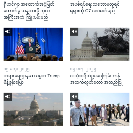
ရိုဟင်ဂျာ အထောက်အပံ့ဖြတ်
အပစ်ရပ်ရေးသဘောမတူရင်
တောက်မှု ဟန့်တားဖို့ ကုလ
ရုရှားကို G7 ဒဏ်ခတ်မည်
အကြီးအကဲ ကြိုးပမ်းမည်
၁၅ မတ္၊ ၂၀၂၅
၁၅ မတ္၊ ၂၀၂၅
တရားရေးဌာနမှာ သမ္မတ Trump
အသုံးစရိတ်ဥပဒေကြမ်း ကန်
မိန့်ခွန်းပြော
အထက်လွှတ်တော် အတည်ပြု