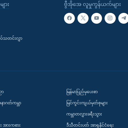
ုများ
ဗွီအိုအေ လူမှုကွန်ယက်များ
းလ်သတင်းလွှာ
ပညာ
မြန်မာပြည်မှပေးစာ
အနာဂတ်ကမ္ဘာ
မြင်ကွင်းကျယ်မှတ်စုများ
ကမ္ဘာတလွှားခရီးသွား
း အားကစား
ဒီသီတင်းပတ် အာရှနိုင်ငံရေး