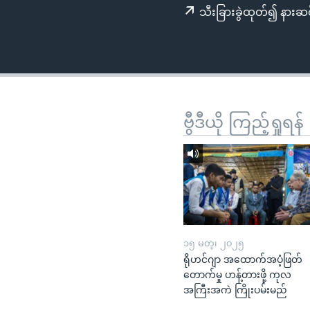
သုတပဒေသာ အင်္ဂလိပ်စာ
အ
သီးခြားခွဲထုတ်၍ နားဆင
ညွန်း
စာမျက်နှာ
သို့
ကျော်
ကြည့်
ရန်
ဗွီဒီယို ကြည့်ရှုရန်
ရှာဖွေ
ရန်
နေရာ
သို့
ကျော်
ရန်
၁၅ မတ္၊ ၂၀၂၅
ရိုဟင်ဂျာ အထောက်အပံ့ဖြတ်
တောက်မှု ဟန့်တားဖို့ ကုလ
အကြီးအကဲ ကြိုးပမ်းမည်