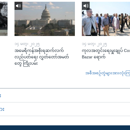
၁၄ မတ္၊ ၂၀၂၅
၁၄ မတ္၊ ၂၀၂၅
အမေရိကန်အစိုးရဆက်လက်
ကုလအတွင်းရေးမှူးချုပ် Co
လည်ပတ်ရေး လွှတ်တော်အမတ်
Bazar ရောက်
တွေ ကြိုးပမ်း
အစီအစဉ်တွဲများအားလုံးကြည့
း
ား