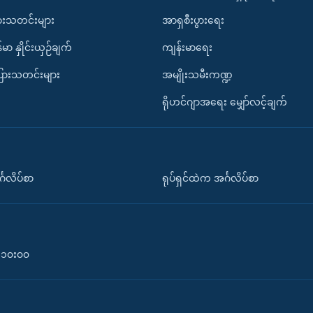
ားသတင်းများ
အာရှစီးပွားရေး
်မာ နှိုင်းယှဉ်ချက်
ကျန်းမာရေး
ပြားသတင်းများ
အမျိုးသမီးကဏ္ဍ
ရိုဟင်ဂျာအရေး မျှော်လင့်ချက်
်္ဂလိပ်စာ
ရုပ်ရှင်ထဲက အင်္ဂလိပ်စာ
၀-၁၀း၀၀