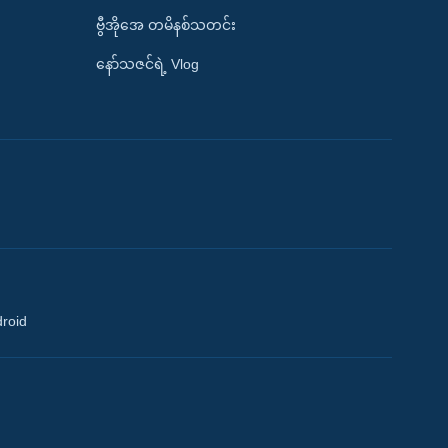
ဗွီအိုအေ တမိနစ်သတင်း
နော်သဇင်ရဲ့ Vlog
droid