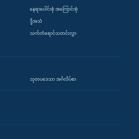
နေရာပေါင်းစုံ အကြောင်းစုံ
ဒို့အသံ
သက်တံရောင်သတင်းလွှာ
သုတပဒေသာ အင်္ဂလိပ်စာ