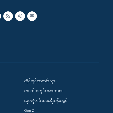
တိုင်းရင်းသတင်းလွှာ
တပတ်အတွင်း အားကစား
သုတစုံလင် အမေရိကန်တခွင်
Gen Z