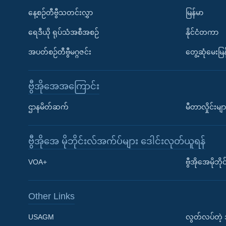
နေ့စဉ်တီဗွီသတင်းလွှာ
မြန်မာ
ရေဒီယို ရုပ်သံအစီအစဉ်
နိုင်ငံတကာ
အပတ်စဉ်တီဗွီမဂ္ဂဇင်း
တွေ့ဆုံမေးမြန
ဗွီအိုအေအကြောင်း
ဌာနမိတ်ဆက်
မီတာလှိုင်းမျာ
ဗွီအိုအေ မိုဘိုင်းလ်အက်ပ်များ ဒေါင်းလုတ်ယူရန်
Learning English
VOA+
ဗွီအိုအေမိုဘ
ဗွီအိုအေ လူမှုကွန်ယက်များ
Other Links
USAGM
လွတ်လပ်တဲ့