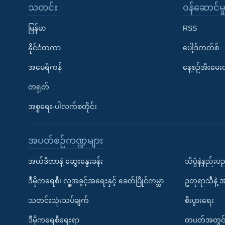
သတင်း
၀န်ဆောင်မှ
မြန်မာ
RSS
နိုင်ငံတကာ
ပေါ့ဒ်ကတ်စ်
အမေရိကန်
နေ့စဉ်အီးမေ
တရုတ်
အစ္စရေး-ပါလက်စတိုင်း
အပတ်စဉ်ကဏ္ဍများ
အယ်ဒီတာနဲ့ ဆွေးနွေးခန်း
သိပ္ပံနဲ့နည်း
ဒီမိုကရေစီ၊ လူ့အခွင့်အရေးနှင့် ခေတ်ပြိုင်ကမ္ဘာ
ဥတုရာသီနဲ့ 
သတင်းသုံးသပ်ချက်
စီးပွားရေး
ဒီမိုကရေစီရေးရာ
တပတ်အတွင်