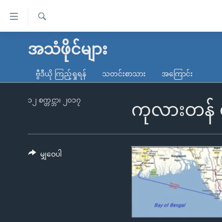
သုံး
ရ
ရှာဖွေ
လွယ်ကူ
မူလစာမျက်နှာ
အသံဖိုင်များ
ရ
စေ
မြန်မာ
လာ
ဗွီဒီယို ကြည့်ရှုရန်
သတင်းစာသား
အကြောင်း
သည့်
ဒ်
ကမ္ဘာ့သတင်းများ
Link
ဗွီဒီယို
နိုင်ငံတကာ
၁၂ စက္တင္ဘာ၊ ၂၀၁၇
ကုလားတန် စီ
များ
သတင်းလွတ်လပ်ခွင့်
အမေရိကန်
ပင်မ
ရပ်ဝန်းတခု လမ်းတခု အလွန်
တရုတ်
အကြောင်းအရာ
အင်္ဂလိပ်စာလေ့လာမယ်
အစ္စရေး-ပါလက်စတိုင်း
မျှဝေပါ
သို့
အပတ်စဉ်ကဏ္ဍများ
အမေရိကန်သုံးအီဒီယံ
ကျော်
ကြည့်
ရေဒီယိုနှင့်ရုပ်သံ အချက်အလက်များ
မကြေးမုံရဲ့ အင်္ဂလိပ်စာ
ရေဒီယို
ရန်
ရေဒီယို/တီဗွီအစီအစဉ်
ရုပ်ရှင်ထဲက အင်္ဂလိပ်စာ
တီဗွီ
ပင်မ