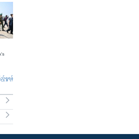
x's
်ရှုရန်