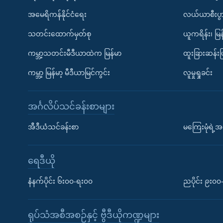
အမေရိကန်နိုင်ငံရေး
လယ်ယာစီးပွ
သတင်းထောက်မှတ်စု
ယူကရိန်း၊ မြန
ကမ္ဘာ့သတင်းမီဒီယာထဲက မြန်မာ
ထူးခြားဆန်း
ကမ္ဘာ့ မြန်မာ့ မီဒီယာမြင်ကွင်း
လူမှုရှုခင်း
အင်္ဂလိပ်သင်ခန်းစာများ
အီဒီယံသင်ခန်းစာ
မကြေးမုံရဲ့အင
ရေဒီယို
နံနက်ပိုင်း ၆း၀၀-ရး၀၀
ညပိုင်း ၉း၀
ရုပ်သံအစီအစဉ်နှင့် ဗွီဒီယိုကဏ္ဍများ