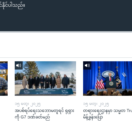
်နိုင်ပါသည်။
၁၅ မတ္၊ ၂၀၂၅
၁၅ မတ္၊ ၂၀၂၅
အပစ်ရပ်ရေးသဘောမတူရင် ရုရှား
တရားရေးဌာနမှာ သမ္မတ T
ကို G7 ဒဏ်ခတ်မည်
မိန့်ခွန်းပြော