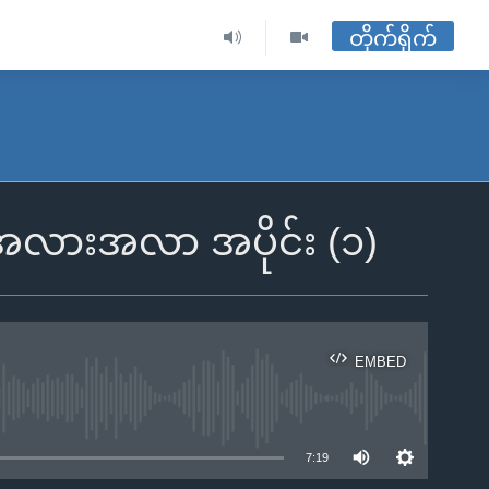
တိုက်ရိုက်
မှု အလားအလာ အပိုင်း (၁)
EMBED
ble
7:19