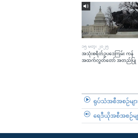
၁၅ မတ္၊ ၂၀၂၅
အသုံးစရိတ်ဥပဒေကြမ်း ကန်
အထက်လွှတ်တော် အတည်ပြု
ရုပ်သံအစီအစဉ်မျာ
ရေဒီယိုအစီအစဉ်မျ