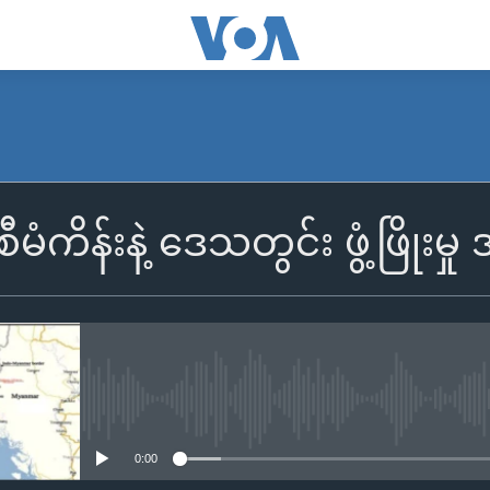
မံကိန်းနဲ့ ဒေသတွင်း ဖွံ့ဖြိုး
No media source currently availa
0:00