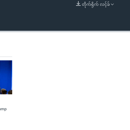
တိုက်ရိုက် လင့်ခ်
EMBED
rump