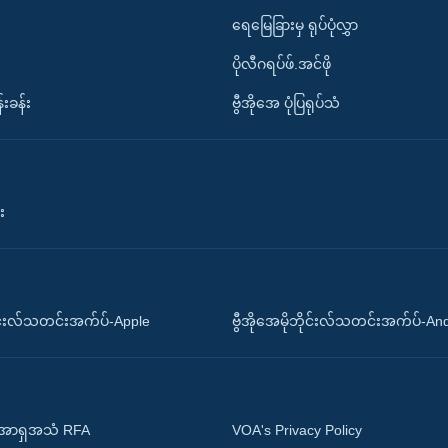
ရေမြေခြားမှ ရုပ်ပုံလွှာ
ပိုလီဂရပ်ဖ်.အင်ဖို
်းခန်း
ဗွီအိုအေ ပုံပြရုပ်သံ
း
ိုင်းလ်သတင်းအက်ပ်-Apple
ဗွီအိုအေမိုဘိုင်းလ်သတင်းအက်ပ်-An
 အာရှအသံ RFA
VOA's Privacy Policy