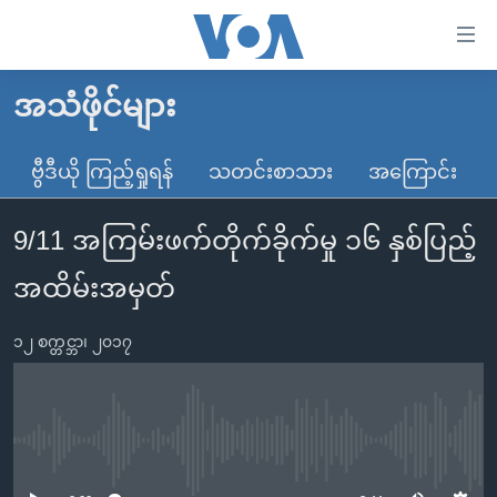
သုံး
ရ
လွယ်ကူ
အသံဖိုင်များ
မူလစာမျက်နှာ
စေ
မြန်မာ
ဗွီဒီယို ကြည့်ရှုရန်
သတင်းစာသား
အကြောင်း
သည့်
ကမ္ဘာ့သတင်းများ
Link
9/11 အကြမ်းဖက်တိုက်ခိုက်မှု ၁၆ နှစ်ပြည့်
ဗွီဒီယို
နိုင်ငံတကာ
များ
သတင်းလွတ်လပ်ခွင့်
အမေရိကန်
အထိမ်းအမှတ်
ပင်မ
ရပ်ဝန်းတခု လမ်းတခု အလွန်
တရုတ်
အကြောင်းအရာ
၁၂ စက္တင္ဘာ၊ ၂၀၁၇
သို့
အင်္ဂလိပ်စာလေ့လာမယ်
အစ္စရေး-ပါလက်စတိုင်း
ကျော်
အပတ်စဉ်ကဏ္ဍများ
အမေရိကန်သုံးအီဒီယံ
ကြည့်
ရေဒီယိုနှင့်ရုပ်သံ အချက်အလက်များ
မကြေးမုံရဲ့ အင်္ဂလိပ်စာ
ရေဒီယို
ရန်
No media source currently available
ပင်မ
ရေဒီယို/တီဗွီအစီအစဉ်
ရုပ်ရှင်ထဲက အင်္ဂလိပ်စာ
တီဗွီ