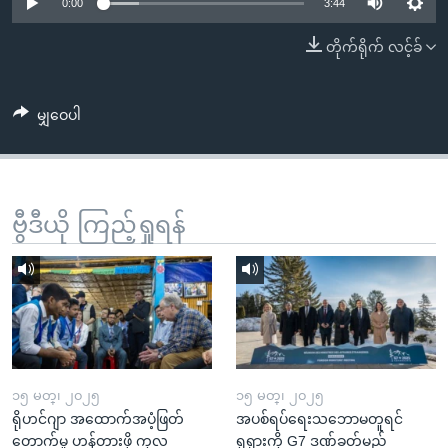
အ
0:00
3:44
သုတပဒေသာ အင်္ဂလိပ်စာ
ညွန်း
Learning English
တိုက်ရိုက် လင့်ခ်
စာမျက်နှာ
သို့
ဗွီအိုအေ လူမှုကွန်ယက်များ
ကျော်
မျှဝေပါ
ကြည့်
ရန်
ဘာသာစကားများ
ရှာဖွေ
ဗွီဒီယို ကြည့်ရှုရန်
ရန်
နေရာ
သို့
ကျော်
ရန်
၁၅ မတ္၊ ၂၀၂၅
၁၅ မတ္၊ ၂၀၂၅
ရိုဟင်ဂျာ အထောက်အပံ့ဖြတ်
အပစ်ရပ်ရေးသဘောမတူရင်
တောက်မှု ဟန့်တားဖို့ ကုလ
ရုရှားကို G7 ဒဏ်ခတ်မည်