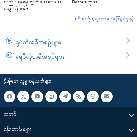
လည်ပတ်ရေး လွှတ်တော်အမတ်
Bazar ရောက်
တွေ ကြိုးပမ်း
အစီအစဉ်တွဲများအားလုံးကြည့်ရှုရန်
ရုပ်သံအစီအစဉ်များ
ရေဒီယိုအစီအစဉ်များ
ဗွီအိုအေ လူမှုကွန်ယက်များ
သတင်း
၀န်ဆောင်မှုများ