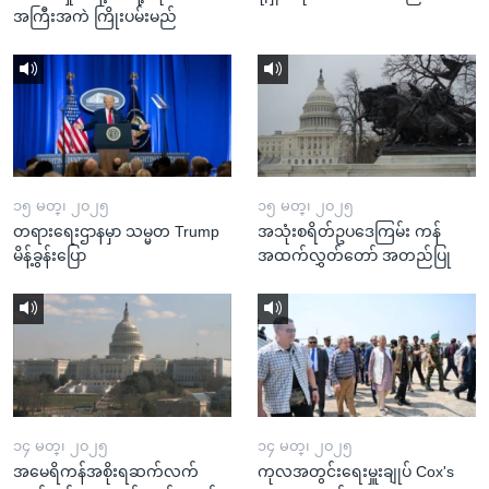
အကြီးအကဲ ကြိုးပမ်းမည်
၁၅ မတ္၊ ၂၀၂၅
၁၅ မတ္၊ ၂၀၂၅
တရားရေးဌာနမှာ သမ္မတ Trump
အသုံးစရိတ်ဥပဒေကြမ်း ကန်
မိန့်ခွန်းပြော
အထက်လွှတ်တော် အတည်ပြု
၁၄ မတ္၊ ၂၀၂၅
၁၄ မတ္၊ ၂၀၂၅
အမေရိကန်အစိုးရဆက်လက်
ကုလအတွင်းရေးမှူးချုပ် Cox's