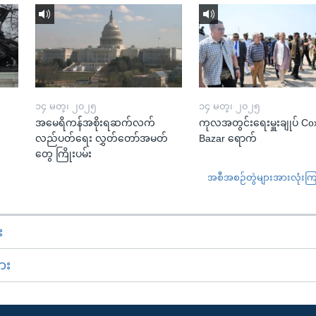
၁၄ မတ္၊ ၂၀၂၅
၁၄ မတ္၊ ၂၀၂၅
အမေရိကန်အစိုးရဆက်လက်
ကုလအတွင်းရေးမှူးချုပ် Co
လည်ပတ်ရေး လွှတ်တော်အမတ်
Bazar ရောက်
တွေ ကြိုးပမ်း
အစီအစဉ်တွဲများအားလုံးကြည့
း
ား