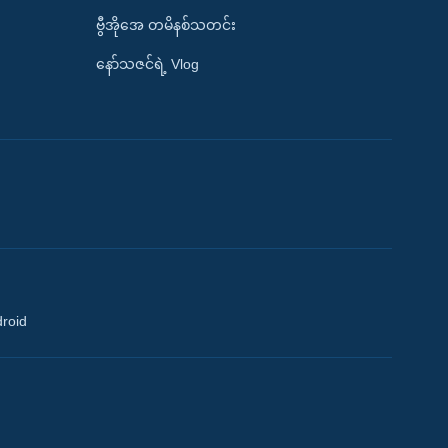
ဗွီအိုအေ တမိနစ်သတင်း
နော်သဇင်ရဲ့ Vlog
droid