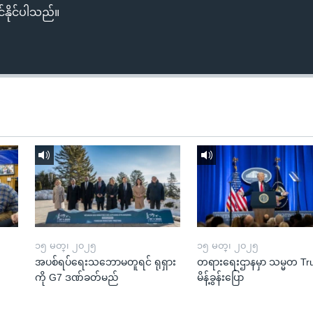
်နိုင်ပါသည်။
၁၅ မတ္၊ ၂၀၂၅
၁၅ မတ္၊ ၂၀၂၅
အပစ်ရပ်ရေးသဘောမတူရင် ရုရှား
တရားရေးဌာနမှာ သမ္မတ T
ကို G7 ဒဏ်ခတ်မည်
မိန့်ခွန်းပြော