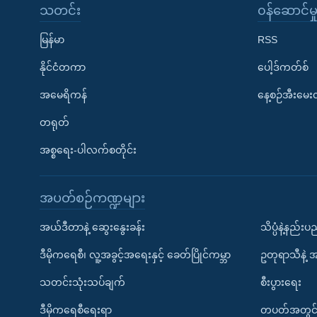
သတင်း
၀န်ဆောင်မှ
မြန်မာ
RSS
နိုင်ငံတကာ
ပေါ့ဒ်ကတ်စ်
အမေရိကန်
နေ့စဉ်အီးမေ
တရုတ်
အစ္စရေး-ပါလက်စတိုင်း
အပတ်စဉ်ကဏ္ဍများ
အယ်ဒီတာနဲ့ ဆွေးနွေးခန်း
သိပ္ပံနဲ့နည်း
ဒီမိုကရေစီ၊ လူ့အခွင့်အရေးနှင့် ခေတ်ပြိုင်ကမ္ဘာ
ဥတုရာသီနဲ့ 
သတင်းသုံးသပ်ချက်
စီးပွားရေး
ဒီမိုကရေစီရေးရာ
တပတ်အတွင်