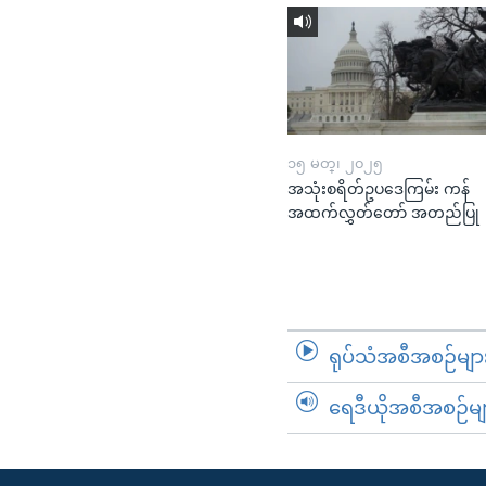
၁၅ မတ္၊ ၂၀၂၅
အသုံးစရိတ်ဥပဒေကြမ်း ကန်
အထက်လွှတ်တော် အတည်ပြု
ရုပ်သံအစီအစဉ်မျာ
ရေဒီယိုအစီအစဉ်မျ