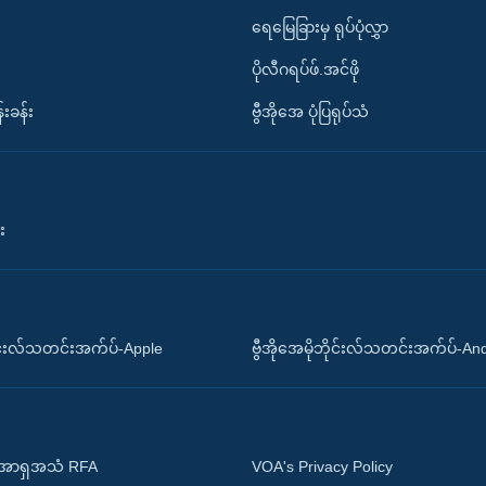
ရေမြေခြားမှ ရုပ်ပုံလွှာ
ပိုလီဂရပ်ဖ်.အင်ဖို
်းခန်း
ဗွီအိုအေ ပုံပြရုပ်သံ
း
ိုင်းလ်သတင်းအက်ပ်-Apple
ဗွီအိုအေမိုဘိုင်းလ်သတင်းအက်ပ်-An
 အာရှအသံ RFA
VOA's Privacy Policy