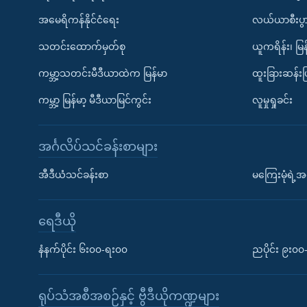
အမေရိကန်နိုင်ငံရေး
လယ်ယာစီးပွ
သတင်းထောက်မှတ်စု
ယူကရိန်း၊ မြန
ကမ္ဘာ့သတင်းမီဒီယာထဲက မြန်မာ
ထူးခြားဆန်း
ကမ္ဘာ့ မြန်မာ့ မီဒီယာမြင်ကွင်း
လူမှုရှုခင်း
အင်္ဂလိပ်သင်ခန်းစာများ
အီဒီယံသင်ခန်းစာ
မကြေးမုံရဲ့အင
ရေဒီယို
နံနက်ပိုင်း ၆း၀၀-ရး၀၀
ညပိုင်း ၉း၀
ရုပ်သံအစီအစဉ်နှင့် ဗွီဒီယိုကဏ္ဍများ