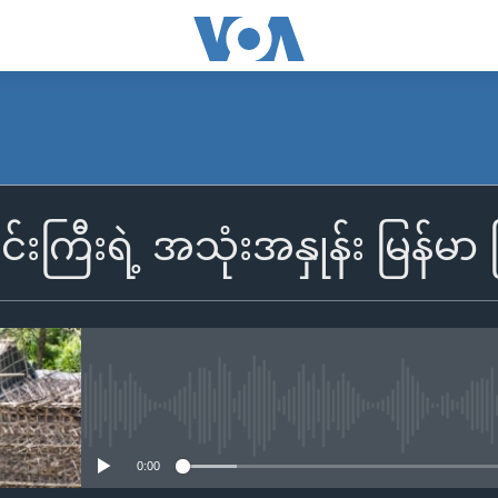
ြီးရဲ့ အသုံးအနှုန်း မြန်မာ 
No media source currently availa
0:00