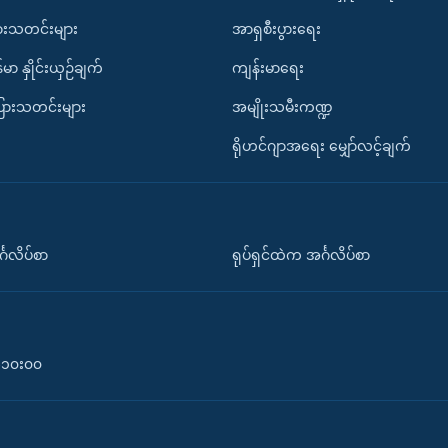
ားသတင်းများ
အာရှစီးပွားရေး
်မာ နှိုင်းယှဉ်ချက်
ကျန်းမာရေး
ပြားသတင်းများ
အမျိုးသမီးကဏ္ဍ
ရိုဟင်ဂျာအရေး မျှော်လင့်ချက်
်္ဂလိပ်စာ
ရုပ်ရှင်ထဲက အင်္ဂလိပ်စာ
၀-၁၀း၀၀