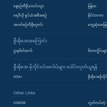
နေ့စဉ်တီဗွီသတင်းလွှာ
မြန်မာ
ရေဒီယို ရုပ်သံအစီအစဉ်
နိုင်ငံတကာ
အပတ်စဉ်တီဗွီမဂ္ဂဇင်း
တွေ့ဆုံမေးမြန
ဗွီအိုအေအကြောင်း
ဌာနမိတ်ဆက်
မီတာလှိုင်းမျာ
ဗွီအိုအေ မိုဘိုင်းလ်အက်ပ်များ ဒေါင်းလုတ်ယူရန်
Learning English
VOA+
ဗွီအိုအေမိုဘ
ဗွီအိုအေ လူမှုကွန်ယက်များ
Other Links
USAGM
လွတ်လပ်တဲ့