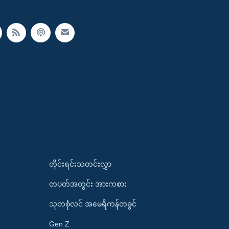
တိုင်းရင်းသတင်းလွှာ
တပတ်အတွင်း အားကစား
သုတစုံလင် အမေရိကန်တခွင်
Gen Z