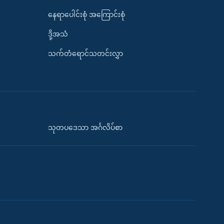
နေရာပေါင်းစုံ အကြောင်းစုံ
ဒို့အသံ
သက်တံရောင်သတင်းလွှာ
သုတပဒေသာ အင်္ဂလိပ်စာ