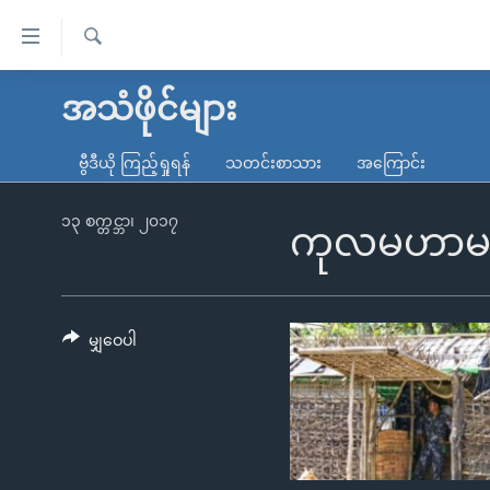
သုံး
ရ
ရှာဖွေ
လွယ်ကူ
မူလစာမျက်နှာ
အသံဖိုင်များ
ရ
စေ
မြန်မာ
လာ
ဗွီဒီယို ကြည့်ရှုရန်
သတင်းစာသား
အကြောင်း
သည့်
ဒ်
ကမ္ဘာ့သတင်းများ
Link
ဗွီဒီယို
နိုင်ငံတကာ
၁၃ စက္တင္ဘာ၊ ၂၀၁၇
ကုလမဟာမင်းက
များ
သတင်းလွတ်လပ်ခွင့်
အမေရိကန်
ပင်မ
ရပ်ဝန်းတခု လမ်းတခု အလွန်
တရုတ်
အကြောင်းအရာ
အင်္ဂလိပ်စာလေ့လာမယ်
အစ္စရေး-ပါလက်စတိုင်း
မျှဝေပါ
သို့
အပတ်စဉ်ကဏ္ဍများ
အမေရိကန်သုံးအီဒီယံ
ကျော်
ကြည့်
ရေဒီယိုနှင့်ရုပ်သံ အချက်အလက်များ
မကြေးမုံရဲ့ အင်္ဂလိပ်စာ
ရေဒီယို
ရန်
ရေဒီယို/တီဗွီအစီအစဉ်
ရုပ်ရှင်ထဲက အင်္ဂလိပ်စာ
တီဗွီ
ပင်မ