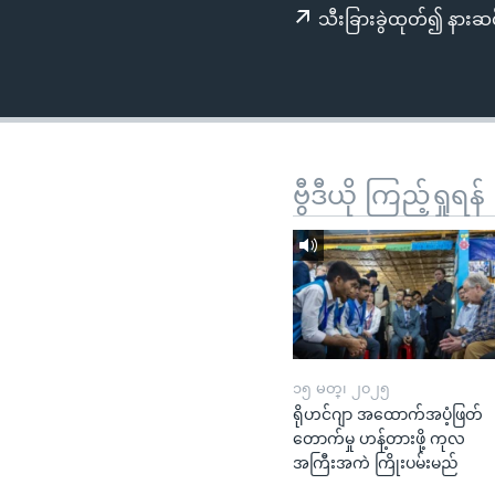
သုတပဒေသာ အင်္ဂလိပ်စာ
အ
သီးခြားခွဲထုတ်၍ နားဆင
ညွန်း
စာမျက်နှာ
သို့
ကျော်
ကြည့်
ရန်
ဗွီဒီယို ကြည့်ရှုရန်
ရှာဖွေ
ရန်
နေရာ
သို့
ကျော်
ရန်
၁၅ မတ္၊ ၂၀၂၅
ရိုဟင်ဂျာ အထောက်အပံ့ဖြတ်
တောက်မှု ဟန့်တားဖို့ ကုလ
အကြီးအကဲ ကြိုးပမ်းမည်