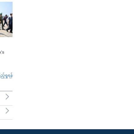
x's
်ရှုရန်