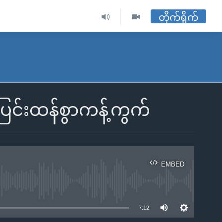
တိုက်ရိုက်
ပြင်းထန်စွာကန့်ကွက်
EMBED
ble
7:12