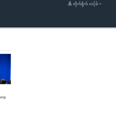
တိုက်ရိုက် လင့်ခ်
EMBED
rump