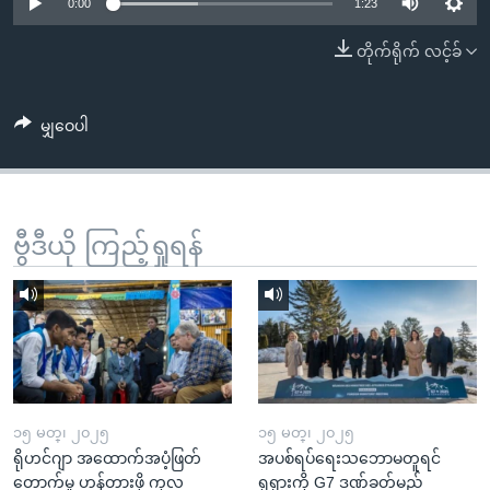
အ
0:00
1:23
သုတပဒေသာ အင်္ဂလိပ်စာ
ညွန်း
Learning English
တိုက်ရိုက် လင့်ခ်
စာမျက်နှာ
သို့
ဗွီအိုအေ လူမှုကွန်ယက်များ
ကျော်
မျှဝေပါ
ကြည့်
ရန်
ဘာသာစကားများ
ရှာဖွေ
ဗွီဒီယို ကြည့်ရှုရန်
ရန်
နေရာ
သို့
ကျော်
ရန်
၁၅ မတ္၊ ၂၀၂၅
၁၅ မတ္၊ ၂၀၂၅
ရိုဟင်ဂျာ အထောက်အပံ့ဖြတ်
အပစ်ရပ်ရေးသဘောမတူရင်
တောက်မှု ဟန့်တားဖို့ ကုလ
ရုရှားကို G7 ဒဏ်ခတ်မည်