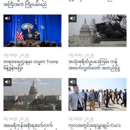
အကြီးအကဲ ကြိုးပမ်းမည်
၁၅ မတ္၊ ၂၀၂၅
၁၅ မတ္၊ ၂၀၂၅
တရားရေးဌာနမှာ သမ္မတ Trump
အသုံးစရိတ်ဥပဒေကြမ်း ကန်
မိန့်ခွန်းပြော
အထက်လွှတ်တော် အတည်ပြု
၁၄ မတ္၊ ၂၀၂၅
၁၄ မတ္၊ ၂၀၂၅
အမေရိကန်အစိုးရဆက်လက်
ကုလအတွင်းရေးမှူးချုပ် Cox's