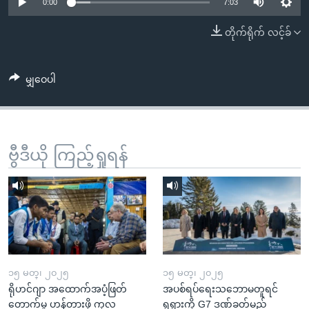
အ
0:00
7:03
သုတပဒေသာ အင်္ဂလိပ်စာ
ညွန်း
Learning English
တိုက်ရိုက် လင့်ခ်
စာမျက်နှာ
သို့
ဗွီအိုအေ လူမှုကွန်ယက်များ
ကျော်
မျှဝေပါ
ကြည့်
ရန်
ဘာသာစကားများ
ရှာဖွေ
ဗွီဒီယို ကြည့်ရှုရန်
ရန်
နေရာ
သို့
ကျော်
ရန်
၁၅ မတ္၊ ၂၀၂၅
၁၅ မတ္၊ ၂၀၂၅
ရိုဟင်ဂျာ အထောက်အပံ့ဖြတ်
အပစ်ရပ်ရေးသဘောမတူရင်
တောက်မှု ဟန့်တားဖို့ ကုလ
ရုရှားကို G7 ဒဏ်ခတ်မည်