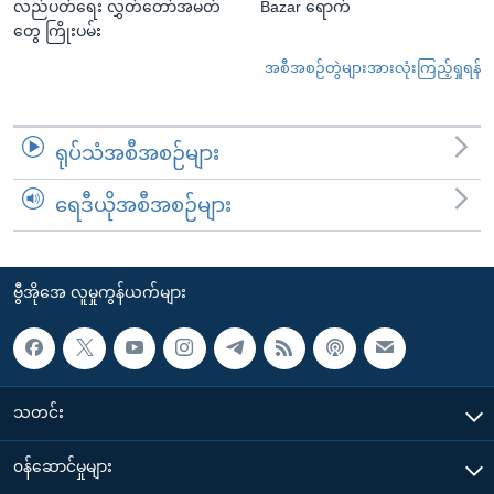
လည်ပတ်ရေး လွှတ်တော်အမတ်
Bazar ရောက်
တွေ ကြိုးပမ်း
အစီအစဉ်တွဲများအားလုံးကြည့်ရှုရန်
ရုပ်သံအစီအစဉ်များ
ရေဒီယိုအစီအစဉ်များ
ဗွီအိုအေ လူမှုကွန်ယက်များ
သတင်း
၀န်ဆောင်မှုများ