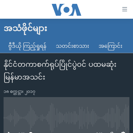
သုံး
ရ
လွယ်ကူ
အသံဖိုင်များ
မူလစာမျက်နှာ
စေ
မြန်မာ
ဗွီဒီယို ကြည့်ရှုရန်
သတင်းစာသား
အကြောင်း
သည့်
ကမ္ဘာ့သတင်းများ
Link
နိုင်ငံတကာစက်ရုပ်ပြိုင်ပွဲဝင် ပထမဆုံး
ဗွီဒီယို
နိုင်ငံတကာ
များ
သတင်းလွတ်လပ်ခွင့်
အမေရိကန်
မြန်မာအသင်း
ပင်မ
ရပ်ဝန်းတခု လမ်းတခု အလွန်
တရုတ်
အကြောင်းအရာ
၁၈ စက္တင္ဘာ၊ ၂၀၁၇
သို့
အင်္ဂလိပ်စာလေ့လာမယ်
အစ္စရေး-ပါလက်စတိုင်း
ကျော်
အပတ်စဉ်ကဏ္ဍများ
အမေရိကန်သုံးအီဒီယံ
ကြည့်
ရေဒီယိုနှင့်ရုပ်သံ အချက်အလက်များ
မကြေးမုံရဲ့ အင်္ဂလိပ်စာ
ရေဒီယို
ရန်
No media source currently available
ပင်မ
ရေဒီယို/တီဗွီအစီအစဉ်
ရုပ်ရှင်ထဲက အင်္ဂလိပ်စာ
တီဗွီ