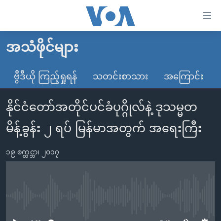
သုံး
ရ
လွယ်ကူ
အသံဖိုင်များ
မူလစာမျက်နှာ
စေ
မြန်မာ
ဗွီဒီယို ကြည့်ရှုရန်
သတင်းစာသား
အကြောင်း
သည့်
ကမ္ဘာ့သတင်းများ
Link
နိုင်ငံတော်အတိုင်ပင်ခံပုဂ္ဂိုလ်နဲ့ ဒုသမ္မတ
ဗွီဒီယို
နိုင်ငံတကာ
များ
သတင်းလွတ်လပ်ခွင့်
အမေရိကန်
မိန့်ခွန်း ၂ ရပ် မြန်မာအတွက် အရေးကြီး
ပင်မ
ရပ်ဝန်းတခု လမ်းတခု အလွန်
တရုတ်
အကြောင်းအရာ
၁၉ စက္တင္ဘာ၊ ၂၀၁၇
သို့
အင်္ဂလိပ်စာလေ့လာမယ်
အစ္စရေး-ပါလက်စတိုင်း
ကျော်
အပတ်စဉ်ကဏ္ဍများ
အမေရိကန်သုံးအီဒီယံ
ကြည့်
ရေဒီယိုနှင့်ရုပ်သံ အချက်အလက်များ
မကြေးမုံရဲ့ အင်္ဂလိပ်စာ
ရေဒီယို
ရန်
No media source currently available
ပင်မ
ရေဒီယို/တီဗွီအစီအစဉ်
ရုပ်ရှင်ထဲက အင်္ဂလိပ်စာ
တီဗွီ