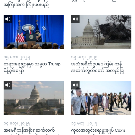
အကြီးအကဲ ကြိုးပမ်းမည်
၁၅ မတ္၊ ၂၀၂၅
၁၅ မတ္၊ ၂၀၂၅
တရားရေးဌာနမှာ သမ္မတ Trump
အသုံးစရိတ်ဥပဒေကြမ်း ကန်
မိန့်ခွန်းပြော
အထက်လွှတ်တော် အတည်ပြု
၁၄ မတ္၊ ၂၀၂၅
၁၄ မတ္၊ ၂၀၂၅
အမေရိကန်အစိုးရဆက်လက်
ကုလအတွင်းရေးမှူးချုပ် Cox's