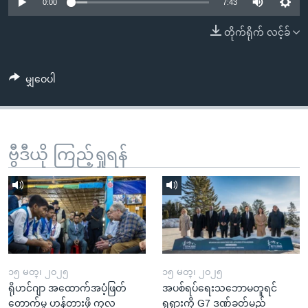
အ
0:00
7:43
သုတပဒေသာ အင်္ဂလိပ်စာ
ညွန်း
Learning English
တိုက်ရိုက် လင့်ခ်
စာမျက်နှာ
သို့
ဗွီအိုအေ လူမှုကွန်ယက်များ
ကျော်
မျှဝေပါ
ကြည့်
ရန်
ဘာသာစကားများ
ရှာဖွေ
ဗွီဒီယို ကြည့်ရှုရန်
ရန်
နေရာ
သို့
ကျော်
ရန်
၁၅ မတ္၊ ၂၀၂၅
၁၅ မတ္၊ ၂၀၂၅
ရိုဟင်ဂျာ အထောက်အပံ့ဖြတ်
အပစ်ရပ်ရေးသဘောမတူရင်
တောက်မှု ဟန့်တားဖို့ ကုလ
ရုရှားကို G7 ဒဏ်ခတ်မည်