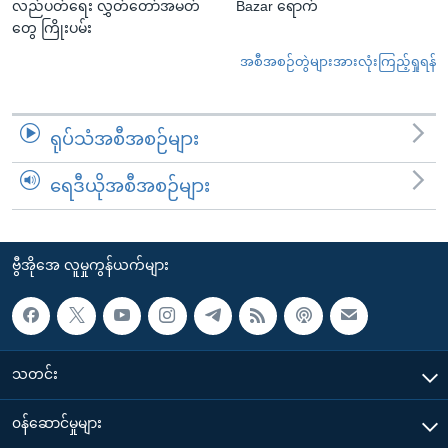
လည်ပတ်ရေး လွှတ်တော်အမတ်
Bazar ရောက်
တွေ ကြိုးပမ်း
အစီအစဉ်တွဲများအားလုံးကြည့်ရှုရန်
ရုပ်သံအစီအစဉ်များ
ရေဒီယိုအစီအစဉ်များ
ဗွီအိုအေ လူမှုကွန်ယက်များ
သတင်း
၀န်ဆောင်မှုများ