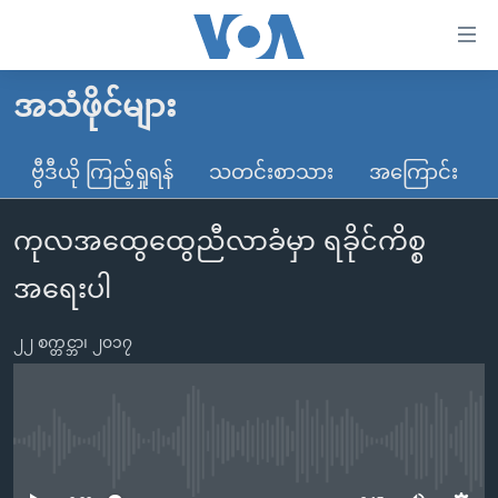
သုံး
ရ
လွယ်ကူ
အသံဖိုင်များ
မူလစာမျက်နှာ
စေ
မြန်မာ
ဗွီဒီယို ကြည့်ရှုရန်
သတင်းစာသား
အကြောင်း
သည့်
ကမ္ဘာ့သတင်းများ
Link
ကုလအထွေထွေညီလာခံမှာ ရခိုင်ကိစ္စ
ဗွီဒီယို
နိုင်ငံတကာ
များ
သတင်းလွတ်လပ်ခွင့်
အမေရိကန်
အရေးပါ
ပင်မ
ရပ်ဝန်းတခု လမ်းတခု အလွန်
တရုတ်
အကြောင်းအရာ
၂၂ စက္တင္ဘာ၊ ၂၀၁၇
သို့
အင်္ဂလိပ်စာလေ့လာမယ်
အစ္စရေး-ပါလက်စတိုင်း
ကျော်
အပတ်စဉ်ကဏ္ဍများ
အမေရိကန်သုံးအီဒီယံ
ကြည့်
ရေဒီယိုနှင့်ရုပ်သံ အချက်အလက်များ
မကြေးမုံရဲ့ အင်္ဂလိပ်စာ
ရေဒီယို
ရန်
No media source currently available
ပင်မ
ရေဒီယို/တီဗွီအစီအစဉ်
ရုပ်ရှင်ထဲက အင်္ဂလိပ်စာ
တီဗွီ