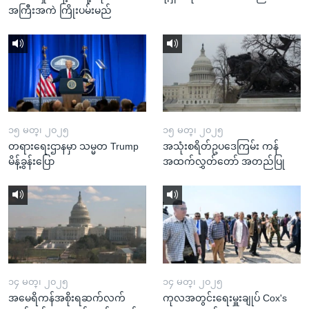
အကြီးအကဲ ကြိုးပမ်းမည်
၁၅ မတ္၊ ၂၀၂၅
၁၅ မတ္၊ ၂၀၂၅
တရားရေးဌာနမှာ သမ္မတ Trump
အသုံးစရိတ်ဥပဒေကြမ်း ကန်
မိန့်ခွန်းပြော
အထက်လွှတ်တော် အတည်ပြု
၁၄ မတ္၊ ၂၀၂၅
၁၄ မတ္၊ ၂၀၂၅
အမေရိကန်အစိုးရဆက်လက်
ကုလအတွင်းရေးမှူးချုပ် Cox's