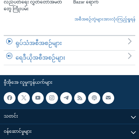
လည်ပတ်ရေး လွှတ်တော်အမတ်
Bazar ရောက်
တွေ ကြိုးပမ်း
အစီအစဉ်တွဲများအားလုံးကြည့်ရှုရန်
ရုပ်သံအစီအစဉ်များ
ရေဒီယိုအစီအစဉ်များ
ဗွီအိုအေ လူမှုကွန်ယက်များ
သတင်း
၀န်ဆောင်မှုများ