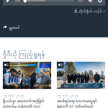
အ
0:00
2:17
သုတပဒေသာ အင်္ဂလိပ်စာ
ညွန်း
Learning English
တိုက်ရိုက် လင့်ခ်
စာမျက်နှာ
သို့
ဗွီအိုအေ လူမှုကွန်ယက်များ
ကျော်
မျှဝေပါ
ကြည့်
ရန်
ဘာသာစကားများ
ရှာဖွေ
ဗွီဒီယို ကြည့်ရှုရန်
ရန်
နေရာ
သို့
ကျော်
ရန်
၁၅ မတ္၊ ၂၀၂၅
၁၅ မတ္၊ ၂၀၂၅
ရိုဟင်ဂျာ အထောက်အပံ့ဖြတ်
အပစ်ရပ်ရေးသဘောမတူရင်
တောက်မှု ဟန့်တားဖို့ ကုလ
ရုရှားကို G7 ဒဏ်ခတ်မည်