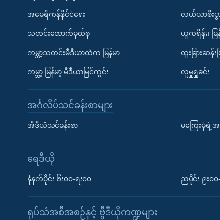
အမေရိကန်နိုင်ငံရေး
လယ်ယာစီးပွ
သတင်းထောက်မှတ်စု
ယူကရိန်း၊ မြန
ကမ္ဘာ့သတင်းမီဒီယာထဲက မြန်မာ
ထူးခြားဆန်း
ကမ္ဘာ့ မြန်မာ့ မီဒီယာမြင်ကွင်း
လူမှုရှုခင်း
အင်္ဂလိပ်သင်ခန်းစာများ
အီဒီယံသင်ခန်းစာ
မကြေးမုံရဲ့အင
ရေဒီယို
နံနက်ပိုင်း ၆း၀၀-ရး၀၀
ညပိုင်း ၉း၀
ရုပ်သံအစီအစဉ်နှင့် ဗွီဒီယိုကဏ္ဍများ