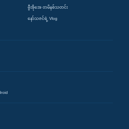
ဗွီအိုအေ တမိနစ်သတင်း
နော်သဇင်ရဲ့ Vlog
droid