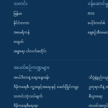
သတင်း
၀န်ဆောင်မှ
မြန်မာ
RSS
နိုင်ငံတကာ
ပေါ့ဒ်ကတ်စ်
အမေရိကန်
နေ့စဉ်အီးမေ
တရုတ်
အစ္စရေး-ပါလက်စတိုင်း
အပတ်စဉ်ကဏ္ဍများ
အယ်ဒီတာနဲ့ ဆွေးနွေးခန်း
သိပ္ပံနဲ့နည်း
ဒီမိုကရေစီ၊ လူ့အခွင့်အရေးနှင့် ခေတ်ပြိုင်ကမ္ဘာ
ဥတုရာသီနဲ့ 
သတင်းသုံးသပ်ချက်
စီးပွားရေး
ဒီမိုကရေစီရေးရာ
တပတ်အတွင်