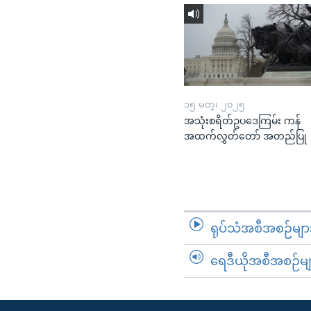
၁၅ မတ္၊ ၂၀၂၅
အသုံးစရိတ်ဥပဒေကြမ်း ကန်
အထက်လွှတ်တော် အတည်ပြု
ရုပ်သံအစီအစဉ်မျာ
ရေဒီယိုအစီအစဉ်မျ