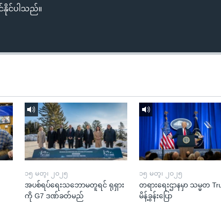
်နိုင်ပါသည်။
၁၅ မတ္၊ ၂၀၂၅
၁၅ မတ္၊ ၂၀၂၅
အပစ်ရပ်ရေးသဘောမတူရင် ရုရှား
တရားရေးဌာနမှာ သမ္မတ T
ကို G7 ဒဏ်ခတ်မည်
မိန့်ခွန်းပြော