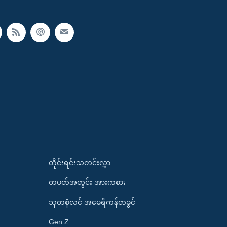
တိုင်းရင်းသတင်းလွှာ
တပတ်အတွင်း အားကစား
သုတစုံလင် အမေရိကန်တခွင်
Gen Z