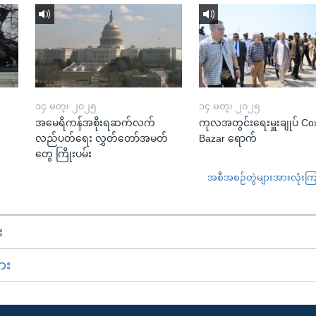
၁၄ မတ္၊ ၂၀၂၅
၁၄ မတ္၊ ၂၀၂၅
အမေရိကန်အစိုးရဆက်လက်
ကုလအတွင်းရေးမှူးချုပ် Co
လည်ပတ်ရေး လွှတ်တော်အမတ်
Bazar ရောက်
တွေ ကြိုးပမ်း
အစီအစဉ်တွဲများအားလုံးကြည့
း
ား