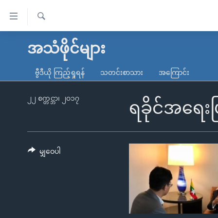
သုံး
ရ
ရှာဖွေ
လွယ်ကူ
မူလစာမျက်နှာ
အသံဖိုင်များ
ရ
စေ
မြန်မာ
လာ
ဗွီဒီယို ကြည့်ရှုရန်
သတင်းစာသား
အကြောင်း
သည့်
ဒ်
ကမ္ဘာ့သတင်းများ
Link
ဗွီဒီယို
နိုင်ငံတကာ
၂၂ စက္တင္ဘာ၊ ၂၀၁၇
ရခိုင်အရေးပ
များ
သတင်းလွတ်လပ်ခွင့်
အမေရိကန်
ပင်မ
ရပ်ဝန်းတခု လမ်းတခု အလွန်
တရုတ်
အကြောင်းအရာ
အင်္ဂလိပ်စာလေ့လာမယ်
အစ္စရေး-ပါလက်စတိုင်း
မျှဝေပါ
သို့
အပတ်စဉ်ကဏ္ဍများ
အမေရိကန်သုံးအီဒီယံ
ကျော်
ကြည့်
ရေဒီယိုနှင့်ရုပ်သံ အချက်အလက်များ
မကြေးမုံရဲ့ အင်္ဂလိပ်စာ
ရေဒီယို
ရန်
ရေဒီယို/တီဗွီအစီအစဉ်
ရုပ်ရှင်ထဲက အင်္ဂလိပ်စာ
တီဗွီ
ပင်မ