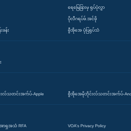
ရေမြေခြားမှ ရုပ်ပုံလွှာ
ပိုလီဂရပ်ဖ်.အင်ဖို
်းခန်း
ဗွီအိုအေ ပုံပြရုပ်သံ
း
ိုင်းလ်သတင်းအက်ပ်-Apple
ဗွီအိုအေမိုဘိုင်းလ်သတင်းအက်ပ်-An
 အာရှအသံ RFA
VOA's Privacy Policy