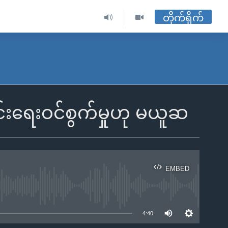
တိုက်ရိုက်
င်းရေးဝင်စွက်မှုဟု မယူဆ
EMBED
ble
4:40