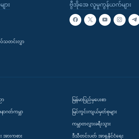
ုများ
ဗွီအိုအေ လူမှုကွန်ယက်များ
းလ်သတင်းလွှာ
ပညာ
မြန်မာပြည်မှပေးစာ
အနာဂတ်ကမ္ဘာ
မြင်ကွင်းကျယ်မှတ်စုများ
ကမ္ဘာတလွှားခရီးသွား
း အားကစား
ဒီသီတင်းပတ် အာရှနိုင်ငံရေး