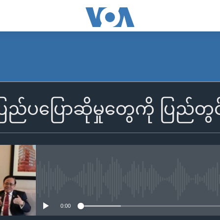
ြည်ပပြောဆိုမှုတွေကို ပြည်တွ
No media source currently availa
0:00