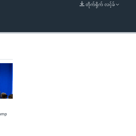
တိုက်ရိုက် လင့်ခ်
EMBED
rump