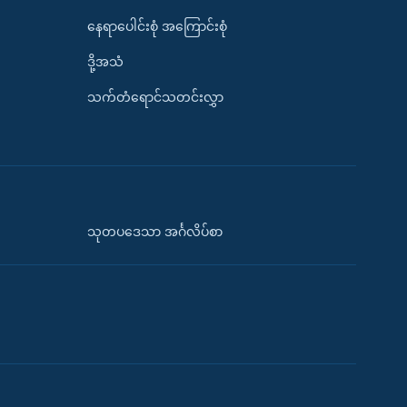
နေရာပေါင်းစုံ အကြောင်းစုံ
ဒို့အသံ
သက်တံရောင်သတင်းလွှာ
သုတပဒေသာ အင်္ဂလိပ်စာ