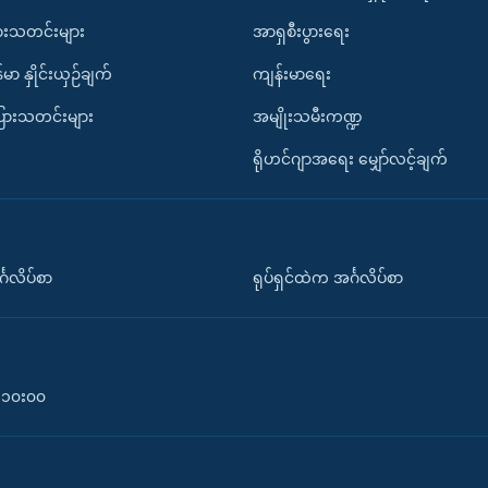
ားသတင်းများ
အာရှစီးပွားရေး
်မာ နှိုင်းယှဉ်ချက်
ကျန်းမာရေး
ပြားသတင်းများ
အမျိုးသမီးကဏ္ဍ
ရိုဟင်ဂျာအရေး မျှော်လင့်ချက်
်္ဂလိပ်စာ
ရုပ်ရှင်ထဲက အင်္ဂလိပ်စာ
၀-၁၀း၀၀