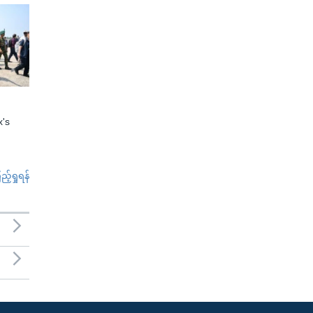
x's
်ရှုရန်