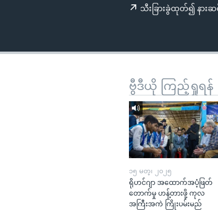
သုတပဒေသာ အင်္ဂလိပ်စာ
အ
သီးခြားခွဲထုတ်၍ နားဆင
ညွန်း
စာမျက်နှာ
သို့
ကျော်
ကြည့်
ရန်
ဗွီဒီယို ကြည့်ရှုရန်
ရှာဖွေ
ရန်
နေရာ
သို့
ကျော်
ရန်
၁၅ မတ္၊ ၂၀၂၅
ရိုဟင်ဂျာ အထောက်အပံ့ဖြတ်
တောက်မှု ဟန့်တားဖို့ ကုလ
အကြီးအကဲ ကြိုးပမ်းမည်