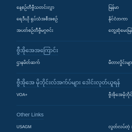
နေ့စဉ်တီဗွီသတင်းလွှာ
မြန်မာ
ရေဒီယို ရုပ်သံအစီအစဉ်
နိုင်ငံတကာ
အပတ်စဉ်တီဗွီမဂ္ဂဇင်း
တွေ့ဆုံမေးမြန
ဗွီအိုအေအကြောင်း
ဌာနမိတ်ဆက်
မီတာလှိုင်းမျာ
ဗွီအိုအေ မိုဘိုင်းလ်အက်ပ်များ ဒေါင်းလုတ်ယူရန်
Learning English
VOA+
ဗွီအိုအေမိုဘ
ဗွီအိုအေ လူမှုကွန်ယက်များ
Other Links
USAGM
လွတ်လပ်တဲ့