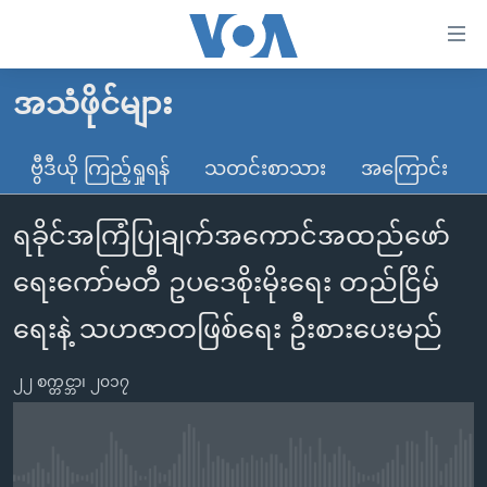
သုံး
ရ
လွယ်ကူ
အသံဖိုင်များ
မူလစာမျက်နှာ
စေ
မြန်မာ
ဗွီဒီယို ကြည့်ရှုရန်
သတင်းစာသား
အကြောင်း
သည့်
ကမ္ဘာ့သတင်းများ
Link
ရခိုင်အကြံပြုချက်အကောင်အထည်ဖော်
ဗွီဒီယို
နိုင်ငံတကာ
များ
သတင်းလွတ်လပ်ခွင့်
အမေရိကန်
ရေးကော်မတီ ဥပဒေစိုးမိုးရေး တည်ငြိမ်
ပင်မ
ရပ်ဝန်းတခု လမ်းတခု အလွန်
တရုတ်
အကြောင်းအရာ
ရေးနဲ့ သဟဇာတဖြစ်ရေး ဦးစားပေးမည်
သို့
အင်္ဂလိပ်စာလေ့လာမယ်
အစ္စရေး-ပါလက်စတိုင်း
ကျော်
၂၂ စက္တင္ဘာ၊ ၂၀၁၇
အပတ်စဉ်ကဏ္ဍများ
အမေရိကန်သုံးအီဒီယံ
ကြည့်
ရေဒီယိုနှင့်ရုပ်သံ အချက်အလက်များ
မကြေးမုံရဲ့ အင်္ဂလိပ်စာ
ရေဒီယို
ရန်
ပင်မ
ရေဒီယို/တီဗွီအစီအစဉ်
ရုပ်ရှင်ထဲက အင်္ဂလိပ်စာ
တီဗွီ