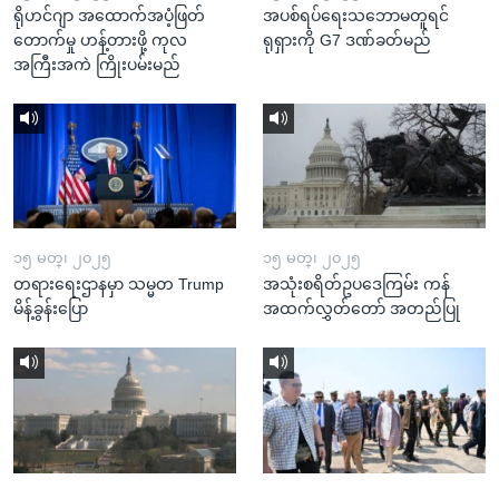
ရိုဟင်ဂျာ အထောက်အပံ့ဖြတ်
အပစ်ရပ်ရေးသဘောမတူရင်
တောက်မှု ဟန့်တားဖို့ ကုလ
ရုရှားကို G7 ဒဏ်ခတ်မည်
အကြီးအကဲ ကြိုးပမ်းမည်
၁၅ မတ္၊ ၂၀၂၅
၁၅ မတ္၊ ၂၀၂၅
တရားရေးဌာနမှာ သမ္မတ Trump
အသုံးစရိတ်ဥပဒေကြမ်း ကန်
မိန့်ခွန်းပြော
အထက်လွှတ်တော် အတည်ပြု