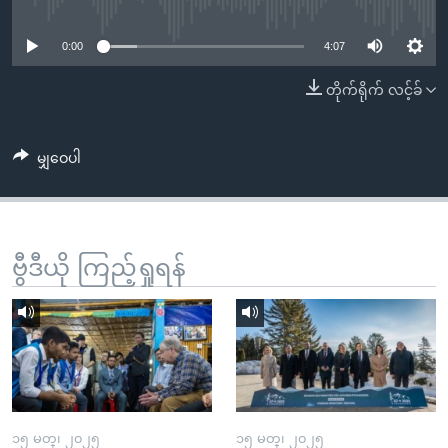
No media source currently available
အ
သုတပဒေသာ အင်္ဂလိပ်စာ
ညွန်း
Learning English
0:00
4:07
စာမျက်နှာ
သို့
ဗွီအိုအေ လူမှုကွန်ယက်များ
တိုက်ရိုက် လင့်ခ်
ကျော်
ကြည့်
မျှဝေပါ
ရန်
ဘာသာစကားများ
ရှာဖွေ
ရန်
နေရာ
ဗွီဒီယို ကြည့်ရှုရန်
သို့
ကျော်
ရန်
၁၅ မတ္၊ ၂၀၂၅
၁၅ မတ္၊ ၂၀၂၅