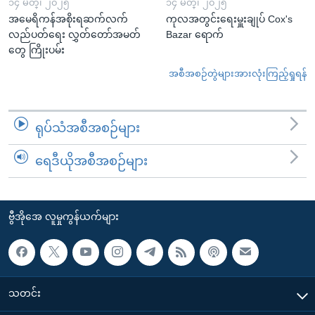
၁၄ မတ္၊ ၂၀၂၅
၁၄ မတ္၊ ၂၀၂၅
အမေရိကန်အစိုးရဆက်လက်
ကုလအတွင်းရေးမှူးချုပ် Cox's
လည်ပတ်ရေး လွှတ်တော်အမတ်
Bazar ရောက်
တွေ ကြိုးပမ်း
အစီအစဉ်တွဲများအားလုံးကြည့်ရှုရန်
ရုပ်သံအစီအစဉ်များ
ရေဒီယိုအစီအစဉ်များ
ဗွီအိုအေ လူမှုကွန်ယက်များ
သတင်း