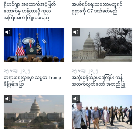
ရိုဟင်ဂျာ အထောက်အပံ့ဖြတ်
အပစ်ရပ်ရေးသဘောမတူရင်
တောက်မှု ဟန့်တားဖို့ ကုလ
ရုရှားကို G7 ဒဏ်ခတ်မည်
အကြီးအကဲ ကြိုးပမ်းမည်
၁၅ မတ္၊ ၂၀၂၅
၁၅ မတ္၊ ၂၀၂၅
တရားရေးဌာနမှာ သမ္မတ Trump
အသုံးစရိတ်ဥပဒေကြမ်း ကန်
မိန့်ခွန်းပြော
အထက်လွှတ်တော် အတည်ပြု