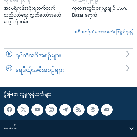
၁၄ မတ္၊ ၂၀၂၅
၁၄ မတ္၊ ၂၀၂၅
အမေရိကန်အစိုးရဆက်လက်
ကုလအတွင်းရေးမှူးချုပ် Cox's
လည်ပတ်ရေး လွှတ်တော်အမတ်
Bazar ရောက်
တွေ ကြိုးပမ်း
အစီအစဉ်တွဲများအားလုံးကြည့်ရှုရန်
ရုပ်သံအစီအစဉ်များ
ရေဒီယိုအစီအစဉ်များ
ဗွီအိုအေ လူမှုကွန်ယက်များ
သတင်း