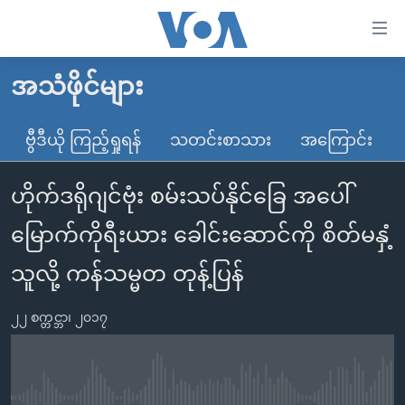
သုံး
ရ
လွယ်ကူ
အသံဖိုင်များ
မူလစာမျက်နှာ
စေ
မြန်မာ
ဗွီဒီယို ကြည့်ရှုရန်
သတင်းစာသား
အကြောင်း
သည့်
ကမ္ဘာ့သတင်းများ
Link
ဟိုက်ဒရိုဂျင်ဗုံး စမ်းသပ်နိုင်ခြေ အပေါ်
ဗွီဒီယို
နိုင်ငံတကာ
များ
သတင်းလွတ်လပ်ခွင့်
အမေရိကန်
မြောက်ကိုရီးယား ခေါင်းဆောင်ကို စိတ်မနှံ့
ပင်မ
ရပ်ဝန်းတခု လမ်းတခု အလွန်
တရုတ်
အကြောင်းအရာ
သူလို့ ကန်သမ္မတ တုန့်ပြန်
သို့
အင်္ဂလိပ်စာလေ့လာမယ်
အစ္စရေး-ပါလက်စတိုင်း
ကျော်
၂၂ စက္တင္ဘာ၊ ၂၀၁၇
အပတ်စဉ်ကဏ္ဍများ
အမေရိကန်သုံးအီဒီယံ
ကြည့်
ရေဒီယိုနှင့်ရုပ်သံ အချက်အလက်များ
မကြေးမုံရဲ့ အင်္ဂလိပ်စာ
ရေဒီယို
ရန်
ပင်မ
ရေဒီယို/တီဗွီအစီအစဉ်
ရုပ်ရှင်ထဲက အင်္ဂလိပ်စာ
တီဗွီ