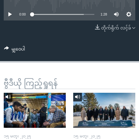
No media source currently available
အ
သုတပဒေသာ အင်္ဂလိပ်စာ
ညွန်း
Learning English
0:00
1:28
စာမျက်နှာ
သို့
ဗွီအိုအေ လူမှုကွန်ယက်များ
တိုက်ရိုက် လင့်ခ်
ကျော်
ကြည့်
မျှဝေပါ
ရန်
ဘာသာစကားများ
ရှာဖွေ
ရန်
နေရာ
ဗွီဒီယို ကြည့်ရှုရန်
သို့
ကျော်
ရန်
၁၅ မတ္၊ ၂၀၂၅
၁၅ မတ္၊ ၂၀၂၅