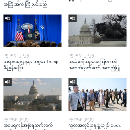
အကြီးအကဲ ကြိုးပမ်းမည်
၁၅ မတ္၊ ၂၀၂၅
၁၅ မတ္၊ ၂၀၂၅
တရားရေးဌာနမှာ သမ္မတ Trump
အသုံးစရိတ်ဥပဒေကြမ်း ကန်
မိန့်ခွန်းပြော
အထက်လွှတ်တော် အတည်ပြု
၁၄ မတ္၊ ၂၀၂၅
၁၄ မတ္၊ ၂၀၂၅
အမေရိကန်အစိုးရဆက်လက်
ကုလအတွင်းရေးမှူးချုပ် Cox's