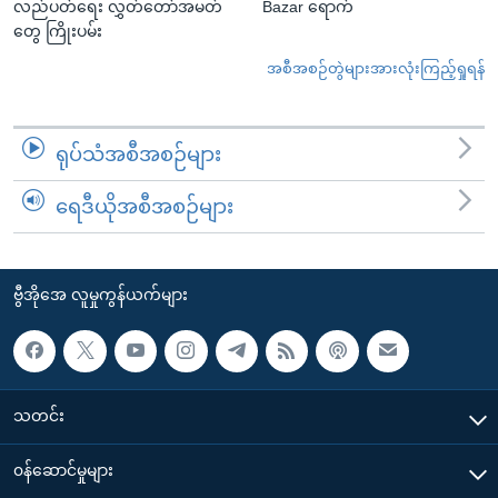
လည်ပတ်ရေး လွှတ်တော်အမတ်
Bazar ရောက်
တွေ ကြိုးပမ်း
အစီအစဉ်တွဲများအားလုံးကြည့်ရှုရန်
ရုပ်သံအစီအစဉ်များ
ရေဒီယိုအစီအစဉ်များ
ဗွီအိုအေ လူမှုကွန်ယက်များ
သတင်း
၀န်ဆောင်မှုများ