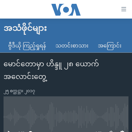
သုံး
ရ
လွယ်ကူ
အသံဖိုင်များ
မူလစာမျက်နှာ
စေ
မြန်မာ
ဗွီဒီယို ကြည့်ရှုရန်
သတင်းစာသား
အကြောင်း
သည့်
ကမ္ဘာ့သတင်းများ
Link
မောင်တောမှာ ဟိန္ဒူ ၂၈ ယောက်
ဗွီဒီယို
နိုင်ငံတကာ
များ
သတင်းလွတ်လပ်ခွင့်
အမေရိကန်
အလောင်းတွေ့
ပင်မ
ရပ်ဝန်းတခု လမ်းတခု အလွန်
တရုတ်
အကြောင်းအရာ
၂၅ စက္တင္ဘာ၊ ၂၀၁၇
သို့
အင်္ဂလိပ်စာလေ့လာမယ်
အစ္စရေး-ပါလက်စတိုင်း
ကျော်
အပတ်စဉ်ကဏ္ဍများ
အမေရိကန်သုံးအီဒီယံ
ကြည့်
ရေဒီယိုနှင့်ရုပ်သံ အချက်အလက်များ
မကြေးမုံရဲ့ အင်္ဂလိပ်စာ
ရေဒီယို
ရန်
No media source currently available
ပင်မ
ရေဒီယို/တီဗွီအစီအစဉ်
ရုပ်ရှင်ထဲက အင်္ဂလိပ်စာ
တီဗွီ