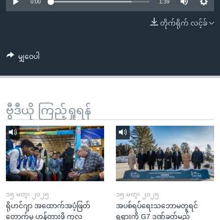
အ
0:00
1:39
သုတပဒေသာ အင်္ဂလိပ်စာ
ညွန်း
Learning English
တိုက်ရိုက် လင့်ခ်
စာမျက်နှာ
သို့
ဗွီအိုအေ လူမှုကွန်ယက်များ
ကျော်
မျှဝေပါ
ကြည့်
ရန်
ဘာသာစကားများ
ရှာဖွေ
ဗွီဒီယို ကြည့်ရှုရန်
ရန်
နေရာ
သို့
ကျော်
ရန်
၁၅ မတ္၊ ၂၀၂၅
၁၅ မတ္၊ ၂၀၂၅
ရိုဟင်ဂျာ အထောက်အပံ့ဖြတ်
အပစ်ရပ်ရေးသဘောမတူရင်
တောက်မှု ဟန့်တားဖို့ ကုလ
ရုရှားကို G7 ဒဏ်ခတ်မည်