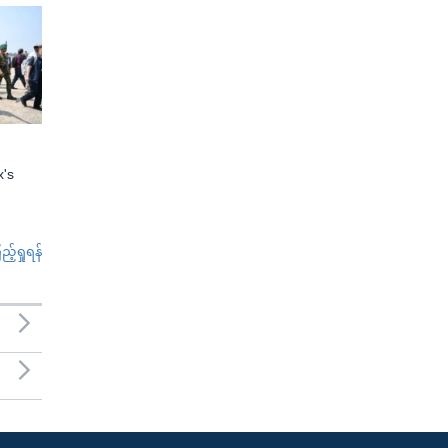
x's
်ရှုရန်