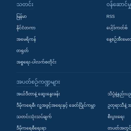
သတင်း
၀န်ဆောင်မှ
မြန်မာ
RSS
နိုင်ငံတကာ
ပေါ့ဒ်ကတ်စ်
အမေရိကန်
နေ့စဉ်အီးမေ
တရုတ်
အစ္စရေး-ပါလက်စတိုင်း
အပတ်စဉ်ကဏ္ဍများ
အယ်ဒီတာနဲ့ ဆွေးနွေးခန်း
သိပ္ပံနဲ့နည်း
ဒီမိုကရေစီ၊ လူ့အခွင့်အရေးနှင့် ခေတ်ပြိုင်ကမ္ဘာ
ဥတုရာသီနဲ့ 
သတင်းသုံးသပ်ချက်
စီးပွားရေး
ဒီမိုကရေစီရေးရာ
တပတ်အတွင်