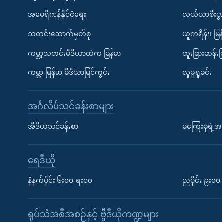
အမေရိကန်နိုင်ငံရေး
လယ်ယာစီးပွ
သတင်းထောက်မှတ်စု
ယူကရိန်း၊ မြန
ကမ္ဘာ့သတင်းမီဒီယာထဲက မြန်မာ
ထူးခြားဆန်း
ကမ္ဘာ့ မြန်မာ့ မီဒီယာမြင်ကွင်း
လူမှုရှုခင်း
အင်္ဂလိပ်သင်ခန်းစာများ
အီဒီယံသင်ခန်းစာ
မကြေးမုံရဲ့အင
ရေဒီယို
နံနက်ပိုင်း ၆း၀၀-ရး၀၀
ညပိုင်း ၉း၀
ရုပ်သံအစီအစဉ်နှင့် ဗွီဒီယိုကဏ္ဍများ