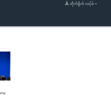
တိုက်ရိုက် လင့်ခ်
EMBED
rump