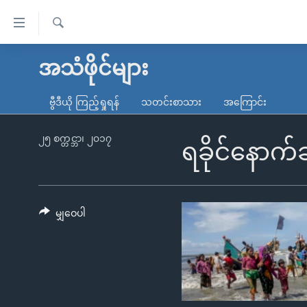
သုံး
ရ
ရှာဖွေ
လွယ်ကူ
မူလစာမျက်နှာ
အသံဖိုင်များ
ရ
စေ
မြန်မာ
လာ
ဗွီဒီယို ကြည့်ရှုရန်
သတင်းစာသား
အကြောင်း
သည့်
ဒ်
ကမ္ဘာ့သတင်းများ
Link
ဗွီဒီယို
နိုင်ငံတကာ
၂၅ စက္တင္ဘာ၊ ၂၀၁၇
ရခိုင်နောက်ဆ
များ
သတင်းလွတ်လပ်ခွင့်
အမေရိကန်
ပင်မ
ရပ်ဝန်းတခု လမ်းတခု အလွန်
တရုတ်
အကြောင်းအရာ
အင်္ဂလိပ်စာလေ့လာမယ်
အစ္စရေး-ပါလက်စတိုင်း
မျှဝေပါ
သို့
အပတ်စဉ်ကဏ္ဍများ
အမေရိကန်သုံးအီဒီယံ
ကျော်
ကြည့်
ရေဒီယိုနှင့်ရုပ်သံ အချက်အလက်များ
မကြေးမုံရဲ့ အင်္ဂလိပ်စာ
ရေဒီယို
ရန်
ရေဒီယို/တီဗွီအစီအစဉ်
ရုပ်ရှင်ထဲက အင်္ဂလိပ်စာ
တီဗွီ
ပင်မ