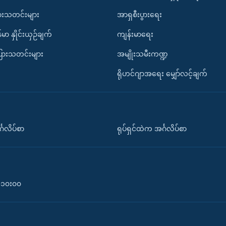
ားသတင်းများ
အာရှစီးပွားရေး
်မာ နှိုင်းယှဉ်ချက်
ကျန်းမာရေး
ပြားသတင်းများ
အမျိုးသမီးကဏ္ဍ
ရိုဟင်ဂျာအရေး မျှော်လင့်ချက်
်္ဂလိပ်စာ
ရုပ်ရှင်ထဲက အင်္ဂလိပ်စာ
၀-၁၀း၀၀