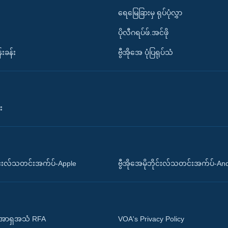
ရေမြေခြားမှ ရုပ်ပုံလွှာ
ပိုလီဂရပ်ဖ်.အင်ဖို
်းခန်း
ဗွီအိုအေ ပုံပြရုပ်သံ
း
ိုင်းလ်သတင်းအက်ပ်-Apple
ဗွီအိုအေမိုဘိုင်းလ်သတင်းအက်ပ်-An
 အာရှအသံ RFA
VOA's Privacy Policy