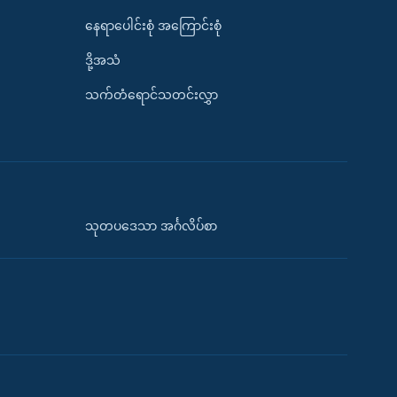
နေရာပေါင်းစုံ အကြောင်းစုံ
ဒို့အသံ
သက်တံရောင်သတင်းလွှာ
သုတပဒေသာ အင်္ဂလိပ်စာ