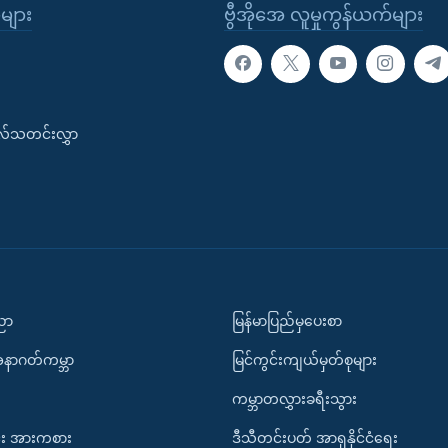
ုများ
ဗွီအိုအေ လူမှုကွန်ယက်များ
းလ်သတင်းလွှာ
ပညာ
မြန်မာပြည်မှပေးစာ
အနာဂတ်ကမ္ဘာ
မြင်ကွင်းကျယ်မှတ်စုများ
ကမ္ဘာတလွှားခရီးသွား
း အားကစား
ဒီသီတင်းပတ် အာရှနိုင်ငံရေး