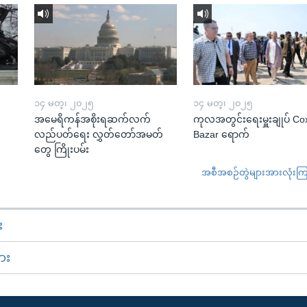
၁၄ မတ္၊ ၂၀၂၅
၁၄ မတ္၊ ၂၀၂၅
အမေရိကန်အစိုးရဆက်လက်
ကုလအတွင်းရေးမှူးချုပ် Co
လည်ပတ်ရေး လွှတ်တော်အမတ်
Bazar ရောက်
တွေ ကြိုးပမ်း
အစီအစဉ်တွဲများအားလုံးကြည့
း
ား