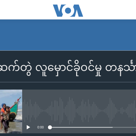
က်တွဲ လူမှောင်ခိုဝင်မှု တနင်္သာ
No media source currently availa
0:00