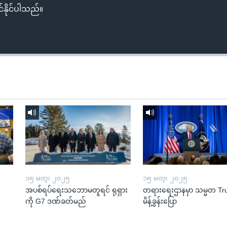
်နိုင်ပါသည်။
၁၅ မတ္၊ ၂၀၂၅
၁၅ မတ္၊ ၂၀၂၅
အပစ်ရပ်ရေးသဘောမတူရင် ရုရှား
တရားရေးဌာနမှာ သမ္မတ T
ကို G7 ဒဏ်ခတ်မည်
မိန့်ခွန်းပြော