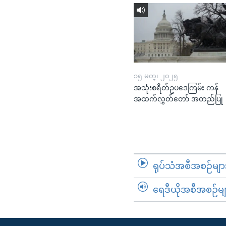
၁၅ မတ္၊ ၂၀၂၅
အသုံးစရိတ်ဥပဒေကြမ်း ကန်
အထက်လွှတ်တော် အတည်ပြု
ရုပ်သံအစီအစဉ်မျာ
ရေဒီယိုအစီအစဉ်မျ