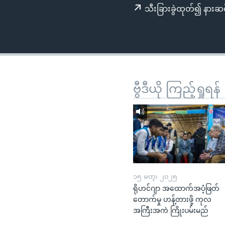
သုတပဒေသာ အင်္ဂလိပ်စာ
အ
သီးခြားခွဲထုတ်၍ နားဆင
ညွန်း
စာမျက်နှာ
သို့
ကျော်
ကြည့်
ရန်
ဗွီဒီယို ကြည့်ရှုရန်
ရှာဖွေ
ရန်
နေရာ
သို့
ကျော်
ရန်
၁၅ မတ္၊ ၂၀၂၅
ရိုဟင်ဂျာ အထောက်အပံ့ဖြတ်
တောက်မှု ဟန့်တားဖို့ ကုလ
အကြီးအကဲ ကြိုးပမ်းမည်