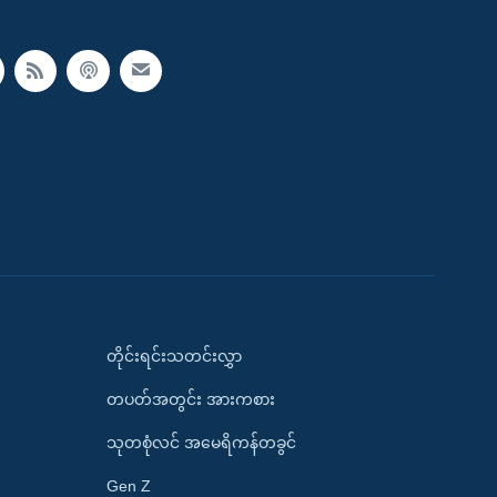
တိုင်းရင်းသတင်းလွှာ
တပတ်အတွင်း အားကစား
သုတစုံလင် အမေရိကန်တခွင်
Gen Z