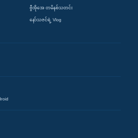
ဗွီအိုအေ တမိနစ်သတင်း
နော်သဇင်ရဲ့ Vlog
droid