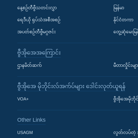
နေ့စဉ်တီဗွီသတင်းလွှာ
မြန်မာ
ရေဒီယို ရုပ်သံအစီအစဉ်
နိုင်ငံတကာ
အပတ်စဉ်တီဗွီမဂ္ဂဇင်း
တွေ့ဆုံမေးမြန
ဗွီအိုအေအကြောင်း
ဌာနမိတ်ဆက်
မီတာလှိုင်းမျာ
ဗွီအိုအေ မိုဘိုင်းလ်အက်ပ်များ ဒေါင်းလုတ်ယူရန်
Learning English
VOA+
ဗွီအိုအေမိုဘ
ဗွီအိုအေ လူမှုကွန်ယက်များ
Other Links
USAGM
လွတ်လပ်တဲ့