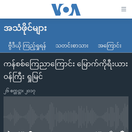
သုံး
ရ
လွယ်ကူ
အသံဖိုင်များ
မူလစာမျက်နှာ
စေ
မြန်မာ
ဗွီဒီယို ကြည့်ရှုရန်
သတင်းစာသား
အကြောင်း
သည့်
ကမ္ဘာ့သတင်းများ
Link
ကန်စစ်ကြေညာကြောင်း မြောက်ကိုရီးယား
ဗွီဒီယို
နိုင်ငံတကာ
များ
သတင်းလွတ်လပ်ခွင့်
အမေရိကန်
ဝန်ကြီး ရှုမြင်
ပင်မ
ရပ်ဝန်းတခု လမ်းတခု အလွန်
တရုတ်
အကြောင်းအရာ
၂၆ စက္တင္ဘာ၊ ၂၀၁၇
သို့
အင်္ဂလိပ်စာလေ့လာမယ်
အစ္စရေး-ပါလက်စတိုင်း
ကျော်
အပတ်စဉ်ကဏ္ဍများ
အမေရိကန်သုံးအီဒီယံ
ကြည့်
ရေဒီယိုနှင့်ရုပ်သံ အချက်အလက်များ
မကြေးမုံရဲ့ အင်္ဂလိပ်စာ
ရေဒီယို
ရန်
No media source currently available
ပင်မ
ရေဒီယို/တီဗွီအစီအစဉ်
ရုပ်ရှင်ထဲက အင်္ဂလိပ်စာ
တီဗွီ