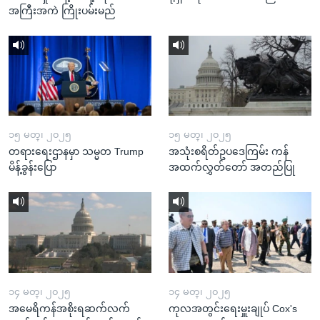
အကြီးအကဲ ကြိုးပမ်းမည်
၁၅ မတ္၊ ၂၀၂၅
၁၅ မတ္၊ ၂၀၂၅
တရားရေးဌာနမှာ သမ္မတ Trump
အသုံးစရိတ်ဥပဒေကြမ်း ကန်
မိန့်ခွန်းပြော
အထက်လွှတ်တော် အတည်ပြု
၁၄ မတ္၊ ၂၀၂၅
၁၄ မတ္၊ ၂၀၂၅
အမေရိကန်အစိုးရဆက်လက်
ကုလအတွင်းရေးမှူးချုပ် Cox's