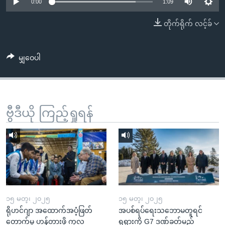
အ
0:00
1:09
သုတပဒေသာ အင်္ဂလိပ်စာ
ညွန်း
Learning English
တိုက်ရိုက် လင့်ခ်
စာမျက်နှာ
သို့
ဗွီအိုအေ လူမှုကွန်ယက်များ
ကျော်
မျှဝေပါ
ကြည့်
ရန်
ဘာသာစကားများ
ရှာဖွေ
ဗွီဒီယို ကြည့်ရှုရန်
ရန်
နေရာ
သို့
ကျော်
ရန်
၁၅ မတ္၊ ၂၀၂၅
၁၅ မတ္၊ ၂၀၂၅
ရိုဟင်ဂျာ အထောက်အပံ့ဖြတ်
အပစ်ရပ်ရေးသဘောမတူရင်
တောက်မှု ဟန့်တားဖို့ ကုလ
ရုရှားကို G7 ဒဏ်ခတ်မည်