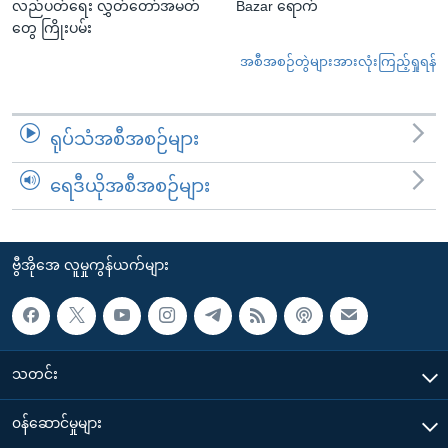
လည်ပတ်ရေး လွှတ်တော်အမတ်
Bazar ရောက်
တွေ ကြိုးပမ်း
အစီအစဉ်တွဲများအားလုံးကြည့်ရှုရန်
ရုပ်သံအစီအစဉ်များ
ရေဒီယိုအစီအစဉ်များ
ဗွီအိုအေ လူမှုကွန်ယက်များ
သတင်း
၀န်ဆောင်မှုများ