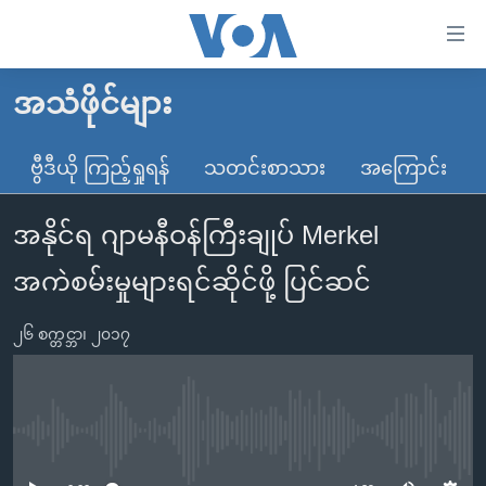
သုံး
ရ
လွယ်ကူ
အသံဖိုင်များ
မူလစာမျက်နှာ
စေ
မြန်မာ
ဗွီဒီယို ကြည့်ရှုရန်
သတင်းစာသား
အကြောင်း
သည့်
ကမ္ဘာ့သတင်းများ
Link
အနိုင်ရ ဂျာမနီဝန်ကြီးချုပ် Merkel
ဗွီဒီယို
နိုင်ငံတကာ
များ
သတင်းလွတ်လပ်ခွင့်
အမေရိကန်
အကဲစမ်းမှုများရင်ဆိုင်ဖို့ ပြင်ဆင်
ပင်မ
ရပ်ဝန်းတခု လမ်းတခု အလွန်
တရုတ်
အကြောင်းအရာ
၂၆ စက္တင္ဘာ၊ ၂၀၁၇
သို့
အင်္ဂလိပ်စာလေ့လာမယ်
အစ္စရေး-ပါလက်စတိုင်း
ကျော်
အပတ်စဉ်ကဏ္ဍများ
အမေရိကန်သုံးအီဒီယံ
ကြည့်
ရေဒီယိုနှင့်ရုပ်သံ အချက်အလက်များ
မကြေးမုံရဲ့ အင်္ဂလိပ်စာ
ရေဒီယို
ရန်
No media source currently available
ပင်မ
ရေဒီယို/တီဗွီအစီအစဉ်
ရုပ်ရှင်ထဲက အင်္ဂလိပ်စာ
တီဗွီ