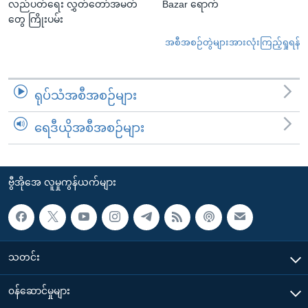
လည်ပတ်ရေး လွှတ်တော်အမတ်
Bazar ရောက်
တွေ ကြိုးပမ်း
အစီအစဉ်တွဲများအားလုံးကြည့်ရှုရန်
ရုပ်သံအစီအစဉ်များ
ရေဒီယိုအစီအစဉ်များ
ဗွီအိုအေ လူမှုကွန်ယက်များ
သတင်း
၀န်ဆောင်မှုများ