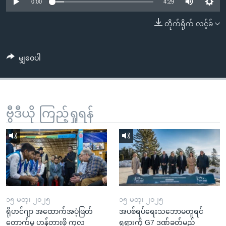
အ
0:00
4:29
သုတပဒေသာ အင်္ဂလိပ်စာ
ညွန်း
Learning English
တိုက်ရိုက် လင့်ခ်
စာမျက်နှာ
သို့
ဗွီအိုအေ လူမှုကွန်ယက်များ
ကျော်
မျှဝေပါ
ကြည့်
ရန်
ဘာသာစကားများ
ရှာဖွေ
ဗွီဒီယို ကြည့်ရှုရန်
ရန်
နေရာ
သို့
ကျော်
ရန်
၁၅ မတ္၊ ၂၀၂၅
၁၅ မတ္၊ ၂၀၂၅
ရိုဟင်ဂျာ အထောက်အပံ့ဖြတ်
အပစ်ရပ်ရေးသဘောမတူရင်
တောက်မှု ဟန့်တားဖို့ ကုလ
ရုရှားကို G7 ဒဏ်ခတ်မည်