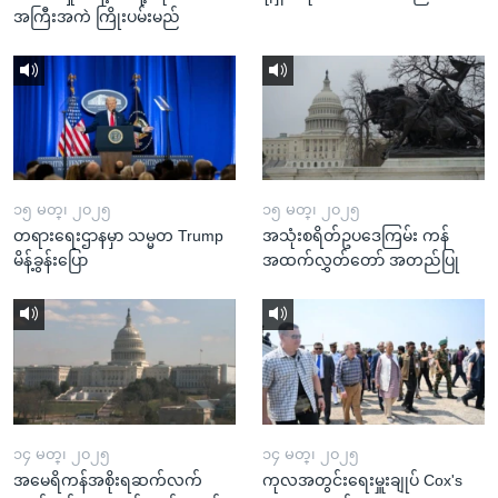
အကြီးအကဲ ကြိုးပမ်းမည်
၁၅ မတ္၊ ၂၀၂၅
၁၅ မတ္၊ ၂၀၂၅
တရားရေးဌာနမှာ သမ္မတ Trump
အသုံးစရိတ်ဥပဒေကြမ်း ကန်
မိန့်ခွန်းပြော
အထက်လွှတ်တော် အတည်ပြု
၁၄ မတ္၊ ၂၀၂၅
၁၄ မတ္၊ ၂၀၂၅
အမေရိကန်အစိုးရဆက်လက်
ကုလအတွင်းရေးမှူးချုပ် Cox's