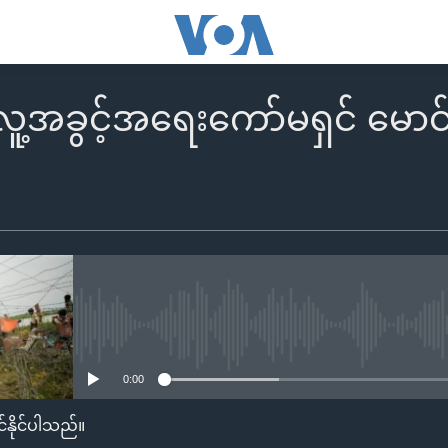
်ငံ လူ့အခွင့်အရေးကော်မရှင် 
No media source currently availa
0:00
်နိုင်ပါသည်။