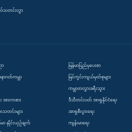
းလ်သတင်းလွှာ
ပညာ
မြန်မာပြည်မှပေးစာ
အနာဂတ်ကမ္ဘာ
မြင်ကွင်းကျယ်မှတ်စုများ
ကမ္ဘာတလွှားခရီးသွား
း အားကစား
ဒီသီတင်းပတ် အာရှနိုင်ငံရေး
ားသတင်းများ
အာရှစီးပွားရေး
်မာ နှိုင်းယှဉ်ချက်
ကျန်းမာရေး