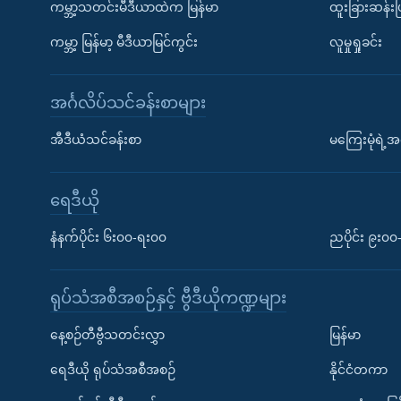
ကမ္ဘာ့သတင်းမီဒီယာထဲက မြန်မာ
ထူးခြားဆန်း
ကမ္ဘာ့ မြန်မာ့ မီဒီယာမြင်ကွင်း
လူမှုရှုခင်း
အင်္ဂလိပ်သင်ခန်းစာများ
အီဒီယံသင်ခန်းစာ
မကြေးမုံရဲ့အင
ရေဒီယို
နံနက်ပိုင်း ၆း၀၀-ရး၀၀
ညပိုင်း ၉း၀
ရုပ်သံအစီအစဉ်နှင့် ဗွီဒီယိုကဏ္ဍများ
နေ့စဉ်တီဗွီသတင်းလွှာ
မြန်မာ
ရေဒီယို ရုပ်သံအစီအစဉ်
နိုင်ငံတကာ