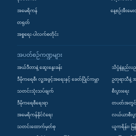
အမေရိကန်
နေ့စဉ်အီးမေ
တရုတ်
အစ္စရေး-ပါလက်စတိုင်း
အပတ်စဉ်ကဏ္ဍများ
အယ်ဒီတာနဲ့ ဆွေးနွေးခန်း
သိပ္ပံနဲ့နည်း
ဒီမိုကရေစီ၊ လူ့အခွင့်အရေးနှင့် ခေတ်ပြိုင်ကမ္ဘာ
ဥတုရာသီနဲ့ 
သတင်းသုံးသပ်ချက်
စီးပွားရေး
ဒီမိုကရေစီရေးရာ
တပတ်အတွင်
အမေရိကန်နိုင်ငံရေး
လယ်ယာစီးပွ
သတင်းထောက်မှတ်စု
ယူကရိန်း၊ မြန