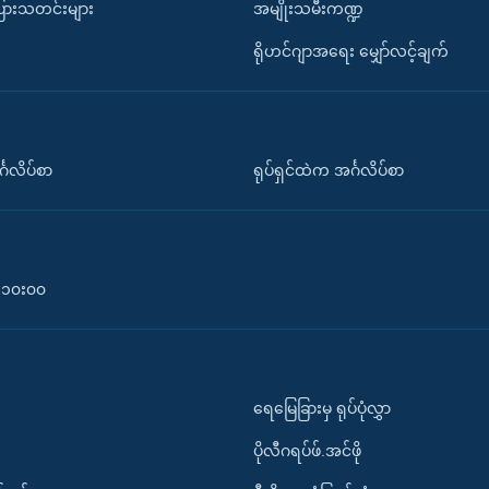
ပြားသတင်းများ
အမျိုးသမီးကဏ္ဍ
ရိုဟင်ဂျာအရေး မျှော်လင့်ချက်
်္ဂလိပ်စာ
ရုပ်ရှင်ထဲက အင်္ဂလိပ်စာ
၀-၁၀း၀၀
ရေမြေခြားမှ ရုပ်ပုံလွှာ
ပိုလီဂရပ်ဖ်.အင်ဖို