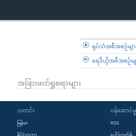
သုတပဒေသာ အင်္ဂလိပ်စာ
အ
ညွန်း
စာမျက်နှာ
သို့
ကျော်
ကြည့်
ရုပ်သံအစီအစဉ်မျာ
ရန်
ရှာဖွေ
ရေဒီယိုအစီအစဉ်မျ
ရန်
နေရာ
အခြားဖတ်ရှုစရာများ
သို့
ကျော်
ရန်
သတင်း
၀န်ဆောင်မှ
မြန်မာ
RSS
နိုင်ငံတကာ
ပေါ့ဒ်ကတ်စ်