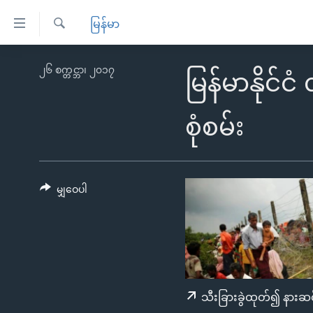
သုံး
မြန်မာ
ရ
ရှာဖွေ
လွယ်ကူ
မူလစာမျက်နှာ
၂၆ စက္တင္ဘာ၊ ၂၀၁၇
ရ
မြန်မာနိုင
စေ
မြန်မာ
လာ
သည့်
ဒ်
ကမ္ဘာ့သတင်းများ
စုံစမ်း
Link
ဗွီဒီယို
နိုင်ငံတကာ
များ
သတင်းလွတ်လပ်ခွင့်
အမေရိကန်
ပင်မ
ရပ်ဝန်းတခု လမ်းတခု အလွန်
တရုတ်
မျှဝေပါ
အကြောင်းအရာ
အင်္ဂလိပ်စာလေ့လာမယ်
အစ္စရေး-ပါလက်စတိုင်း
သို့
အပတ်စဉ်ကဏ္ဍများ
အမေရိကန်သုံးအီဒီယံ
ကျော်
ကြည့်
ရေဒီယိုနှင့်ရုပ်သံ အချက်အလက်များ
မကြေးမုံရဲ့ အင်္ဂလိပ်စာ
ရေဒီယို
ရန်
ရေဒီယို/တီဗွီအစီအစဉ်
ရုပ်ရှင်ထဲက အင်္ဂလိပ်စာ
တီဗွီ
သီးခြားခွဲထုတ်၍ နားဆင
ပင်မ