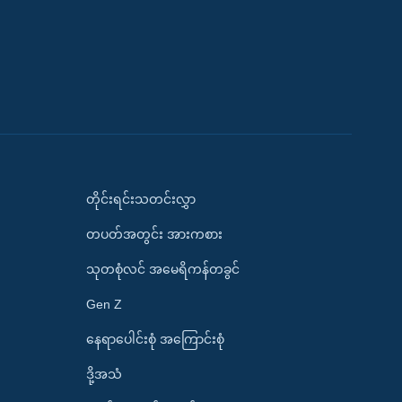
တိုင်းရင်းသတင်းလွှာ
တပတ်အတွင်း အားကစား
သုတစုံလင် အမေရိကန်တခွင်
Gen Z
နေရာပေါင်းစုံ အကြောင်းစုံ
ဒို့အသံ