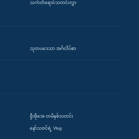
သက်တံရောင်သတင်းလွှာ
သုတပဒေသာ အင်္ဂလိပ်စာ
ဗွီအိုအေ တမိနစ်သတင်း
နော်သဇင်ရဲ့ Vlog