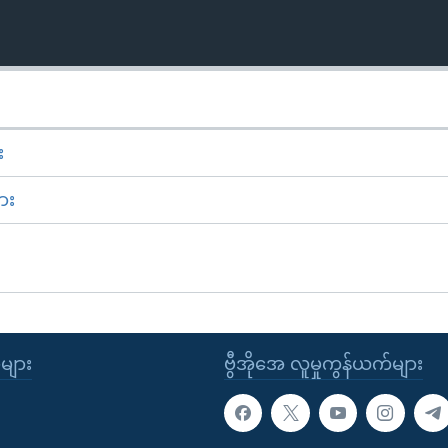
း
ား
ုများ
ဗွီအိုအေ လူမှုကွန်ယက်များ