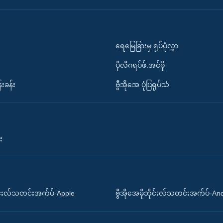
ရေမြေခြားမှ ရုပ်ပုံလွှာ
ပိုလီဂရပ်ဖ်.အင်ဖို
်းခန်း
ဗွီအိုအေ ပုံပြရုပ်သံ
း
ိုင်းလ်သတင်းအက်ပ်-Apple
ဗွီအိုအေမိုဘိုင်းလ်သတင်းအက်ပ်-An