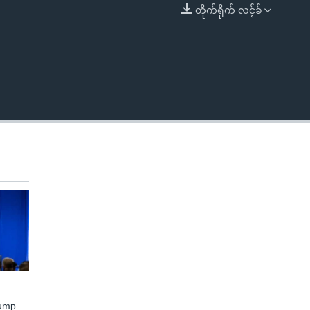
တိုက်ရိုက် လင့်ခ်
EMBED
rump