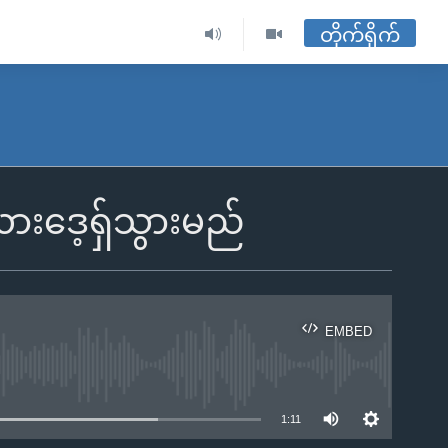
တိုက်ရိုက်
လားဒေ့ရှ်သွားမည်
EMBED
ble
1:11