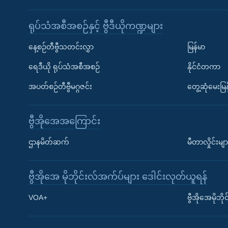
ရုပ်သံအစီအစဉ်နှင့် ဗွီဒီယိုကဏ္ဍများ
နေ့စဉ်တီဗွီသတင်းလွှာ
မြန်မာ
ရေဒီယို ရုပ်သံအစီအစဉ်
နိုင်ငံတကာ
အပတ်စဉ်တီဗွီမဂ္ဂဇင်း
တွေ့ဆုံမေးမြန
ဗွီအိုအေအကြောင်း
ဌာနမိတ်ဆက်
မီတာလှိုင်းမျာ
ဗွီအိုအေ မိုဘိုင်းလ်အက်ပ်များ ဒေါင်းလုတ်ယူရန်
Learning English
VOA+
ဗွီအိုအေမိုဘ
ဗွီအိုအေ လူမှုကွန်ယက်များ