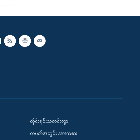
တိုင်းရင်းသတင်းလွှာ
တပတ်အတွင်း အားကစား