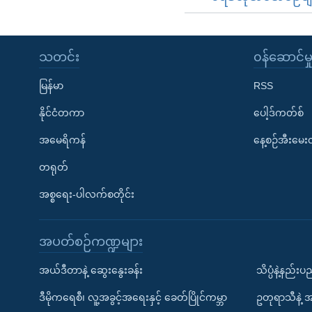
သတင်း
၀န်ဆောင်မှ
မြန်မာ
RSS
နိုင်ငံတကာ
ပေါ့ဒ်ကတ်စ်
အမေရိကန်
နေ့စဉ်အီးမေ
တရုတ်
အစ္စရေး-ပါလက်စတိုင်း
အပတ်စဉ်ကဏ္ဍများ
အယ်ဒီတာနဲ့ ဆွေးနွေးခန်း
သိပ္ပံနဲ့နည်း
ဒီမိုကရေစီ၊ လူ့အခွင့်အရေးနှင့် ခေတ်ပြိုင်ကမ္ဘာ
ဥတုရာသီနဲ့ 