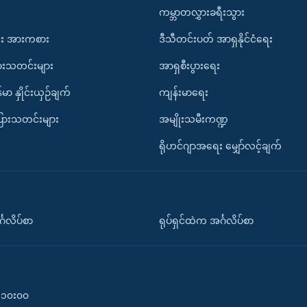
ကမ္ဘာတလွှားခရီးသွား
း အားကစား
ဒီသီတင်းပတ် အာရှနိုင်ငံရေး
ားသတင်းများ
အာရှစီးပွားရေး
်မာ နှိုင်းယှဉ်ချက်
ကျန်းမာရေး
ပြားသတင်းများ
အမျိုးသမီးကဏ္ဍ
ရိုဟင်ဂျာအရေး မျှော်လင့်ချက်
်္ဂလိပ်စာ
ရုပ်ရှင်ထဲက အင်္ဂလိပ်စာ
၀-၁၀း၀၀