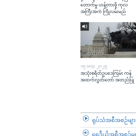
တောက်မှု ဟန့်တားဖို့ ကုလ
အကြီးအကဲ ကြိုးပမ်းမည်
၁၅ မတ္၊ ၂၀၂၅
အသုံးစရိတ်ဥပဒေကြမ်း ကန်
အထက်လွှတ်တော် အတည်ပြု
ရုပ်သံအစီအစဉ်မျာ
ရေဒီယိုအစီအစဉ်မျ