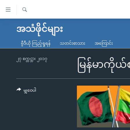
သုံး
ရ
ရှာဖွေ
လွယ်ကူ
မူလစာမျက်နှာ
အသံဖိုင်များ
ရ
စေ
မြန်မာ
လာ
ဗွီဒီယို ကြည့်ရှုရန်
သတင်းစာသား
အကြောင်း
သည့်
ဒ်
ကမ္ဘာ့သတင်းများ
Link
ဗွီဒီယို
နိုင်ငံတကာ
၂၇ စက္တင္ဘာ၊ ၂၀၁၇
မြန်မာကိုယ်
များ
သတင်းလွတ်လပ်ခွင့်
အမေရိကန်
ပင်မ
ရပ်ဝန်းတခု လမ်းတခု အလွန်
တရုတ်
အကြောင်းအရာ
အင်္ဂလိပ်စာလေ့လာမယ်
အစ္စရေး-ပါလက်စတိုင်း
မျှဝေပါ
သို့
အပတ်စဉ်ကဏ္ဍများ
အမေရိကန်သုံးအီဒီယံ
ကျော်
ကြည့်
ရေဒီယိုနှင့်ရုပ်သံ အချက်အလက်များ
မကြေးမုံရဲ့ အင်္ဂလိပ်စာ
ရေဒီယို
ရန်
ရေဒီယို/တီဗွီအစီအစဉ်
ရုပ်ရှင်ထဲက အင်္ဂလိပ်စာ
တီဗွီ
ပင်မ