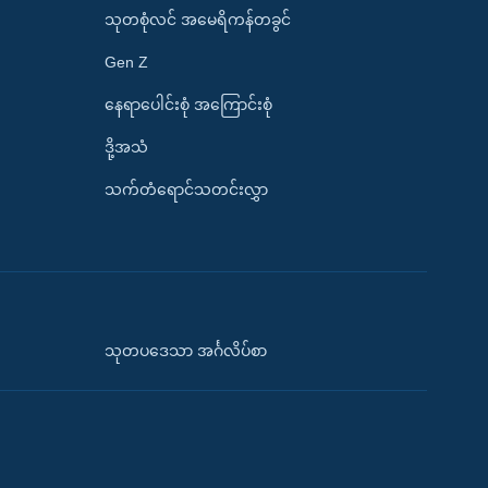
သုတစုံလင် အမေရိကန်တခွင်
Gen Z
နေရာပေါင်းစုံ အကြောင်းစုံ
ဒို့အသံ
သက်တံရောင်သတင်းလွှာ
သုတပဒေသာ အင်္ဂလိပ်စာ