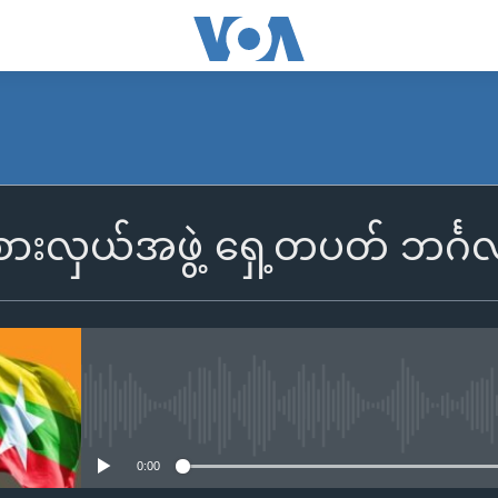
စားလှယ်အဖွဲ့ ရှေ့တပတ် ဘင်္ဂ
No media source currently availa
0:00