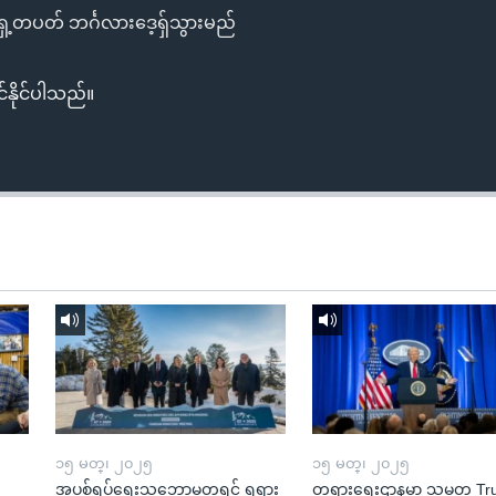
ရှေ့တပတ် ဘင်္ဂလားဒေ့ရှ်သွားမည်
်နိုင်ပါသည်။
၁၅ မတ္၊ ၂၀၂၅
၁၅ မတ္၊ ၂၀၂၅
အပစ်ရပ်ရေးသဘောမတူရင် ရုရှား
တရားရေးဌာနမှာ သမ္မတ T