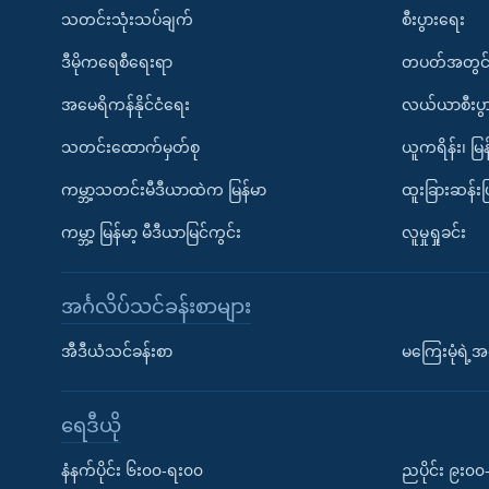
သတင်းသုံးသပ်ချက်
စီးပွားရေး
ဒီမိုကရေစီရေးရာ
တပတ်အတွင်
အမေရိကန်နိုင်ငံရေး
လယ်ယာစီးပွ
သတင်းထောက်မှတ်စု
ယူကရိန်း၊ မြန
ကမ္ဘာ့သတင်းမီဒီယာထဲက မြန်မာ
ထူးခြားဆန်း
ကမ္ဘာ့ မြန်မာ့ မီဒီယာမြင်ကွင်း
လူမှုရှုခင်း
အင်္ဂလိပ်သင်ခန်းစာများ
အီဒီယံသင်ခန်းစာ
မကြေးမုံရဲ့အင
ရေဒီယို
နံနက်ပိုင်း ၆း၀၀-ရး၀၀
ညပိုင်း ၉း၀