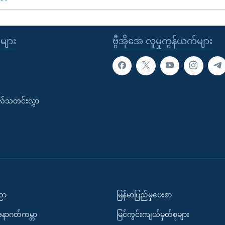
ုများ
ဗွီအိုအေ လူမှုကွန်ယက်များ
းလ်သတင်းလွှာ
ပညာ
မြန်မာပြည်မှပေးစာ
အနာဂတ်ကမ္ဘာ
မြင်ကွင်းကျယ်မှတ်စုများ