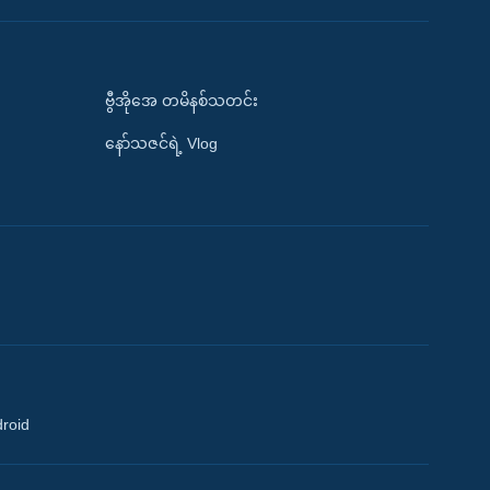
ဗွီအိုအေ တမိနစ်သတင်း
နော်သဇင်ရဲ့ Vlog
droid