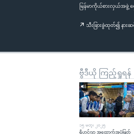
သုတပဒေသာ အင်္ဂလိပ်စာ
အ
မြန်မာကိုယ်စားလှယ်အဖွဲ့ 
ညွန်း
စာမျက်နှာ
သီးခြားခွဲထုတ်၍ နားဆင
သို့
ကျော်
ကြည့်
ရန်
ရှာဖွေ
ရန်
ဗွီဒီယို ကြည့်ရှုရန်
နေရာ
သို့
ကျော်
ရန်
၁၅ မတ္၊ ၂၀၂၅
ရိုဟင်ဂျာ အထောက်အပံ့ဖြတ်