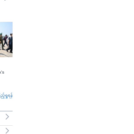
x's
်ရှုရန်