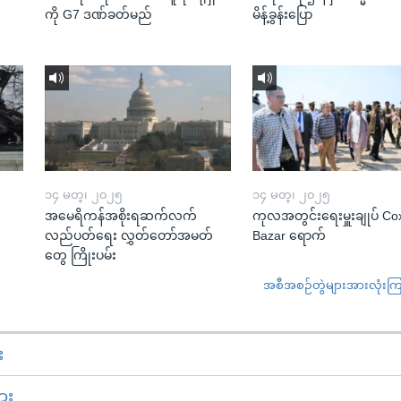
ကို G7 ဒဏ်ခတ်မည်
မိန့်ခွန်းပြော
၁၄ မတ္၊ ၂၀၂၅
၁၄ မတ္၊ ၂၀၂၅
အမေရိကန်အစိုးရဆက်လက်
ကုလအတွင်းရေးမှူးချုပ် Co
လည်ပတ်ရေး လွှတ်တော်အမတ်
Bazar ရောက်
တွေ ကြိုးပမ်း
အစီအစဉ်တွဲများအားလုံးကြည့
း
ား