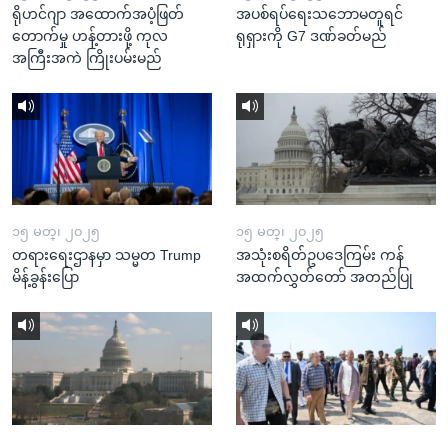
ရိုဟင်ဂျာ အထောက်အပံ့ဖြတ်
အပစ်ရပ်ရေးသဘောမတူရင်
တောက်မှု ဟန့်တားဖို့ ကုလ
ရုရှားကို G7 ဒဏ်ခတ်မည်
အကြီးအကဲ ကြိုးပမ်းမည်
၁၅ မတ္၊ ၂၀၂၅
၁၅ မတ္၊ ၂၀၂၅
တရားရေးဌာနမှာ သမ္မတ Trump
အသုံးစရိတ်ဥပဒေကြမ်း ကန်
မိန့်ခွန်းပြော
အထက်လွှတ်တော် အတည်ပြု