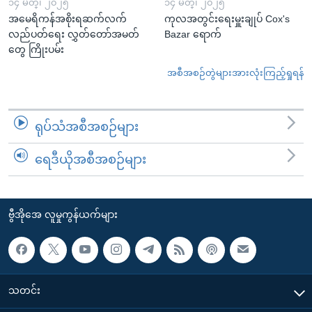
၁၄ မတ္၊ ၂၀၂၅
၁၄ မတ္၊ ၂၀၂၅
အမေရိကန်အစိုးရဆက်လက်
ကုလအတွင်းရေးမှူးချုပ် Cox's
လည်ပတ်ရေး လွှတ်တော်အမတ်
Bazar ရောက်
တွေ ကြိုးပမ်း
အစီအစဉ်တွဲများအားလုံးကြည့်ရှုရန်
ရုပ်သံအစီအစဉ်များ
ရေဒီယိုအစီအစဉ်များ
ဗွီအိုအေ လူမှုကွန်ယက်များ
သတင်း