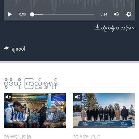
No media source currently available
အ
သုတပဒေသာ အင်္ဂလိပ်စာ
ညွန်း
Learning English
0:00
5:14
စာမျက်နှာ
သို့
ဗွီအိုအေ လူမှုကွန်ယက်များ
တိုက်ရိုက် လင့်ခ်
ကျော်
ကြည့်
မျှဝေပါ
ရန်
ဘာသာစကားများ
ရှာဖွေ
ရန်
နေရာ
ဗွီဒီယို ကြည့်ရှုရန်
သို့
ကျော်
ရန်
၁၅ မတ္၊ ၂၀၂၅
၁၅ မတ္၊ ၂၀၂၅