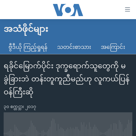
သုံး
ရ
လွယ်ကူ
အသံဖိုင်များ
မူလစာမျက်နှာ
စေ
မြန်မာ
ဗွီဒီယို ကြည့်ရှုရန်
သတင်းစာသား
အကြောင်း
သည့်
ကမ္ဘာ့သတင်းများ
Link
ရခိုင်မြောက်ပိုင်း ဒုက္ခရောက်သူတွေကို မ
ဗွီဒီယို
နိုင်ငံတကာ
များ
သတင်းလွတ်လပ်ခွင့်
အမေရိကန်
ခွဲခြားဘဲ တန်းတူကူညီမည်ဟု လူကယ်ပြန်
ပင်မ
ရပ်ဝန်းတခု လမ်းတခု အလွန်
တရုတ်
အကြောင်းအရာ
ဝန်ကြီးဆို
သို့
အင်္ဂလိပ်စာလေ့လာမယ်
အစ္စရေး-ပါလက်စတိုင်း
ကျော်
၃၀ စက္တင္ဘာ၊ ၂၀၁၇
အပတ်စဉ်ကဏ္ဍများ
အမေရိကန်သုံးအီဒီယံ
ကြည့်
ရေဒီယိုနှင့်ရုပ်သံ အချက်အလက်များ
မကြေးမုံရဲ့ အင်္ဂလိပ်စာ
ရေဒီယို
ရန်
ပင်မ
ရေဒီယို/တီဗွီအစီအစဉ်
ရုပ်ရှင်ထဲက အင်္ဂလိပ်စာ
တီဗွီ