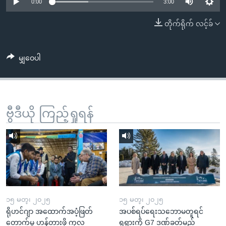
အ
0:00
3:00
သုတပဒေသာ အင်္ဂလိပ်စာ
ညွန်း
Learning English
တိုက်ရိုက် လင့်ခ်
စာမျက်နှာ
သို့
ဗွီအိုအေ လူမှုကွန်ယက်များ
ကျော်
မျှဝေပါ
ကြည့်
ရန်
ဘာသာစကားများ
ရှာဖွေ
ဗွီဒီယို ကြည့်ရှုရန်
ရန်
နေရာ
သို့
ကျော်
ရန်
၁၅ မတ္၊ ၂၀၂၅
၁၅ မတ္၊ ၂၀၂၅
ရိုဟင်ဂျာ အထောက်အပံ့ဖြတ်
အပစ်ရပ်ရေးသဘောမတူရင်
တောက်မှု ဟန့်တားဖို့ ကုလ
ရုရှားကို G7 ဒဏ်ခတ်မည်