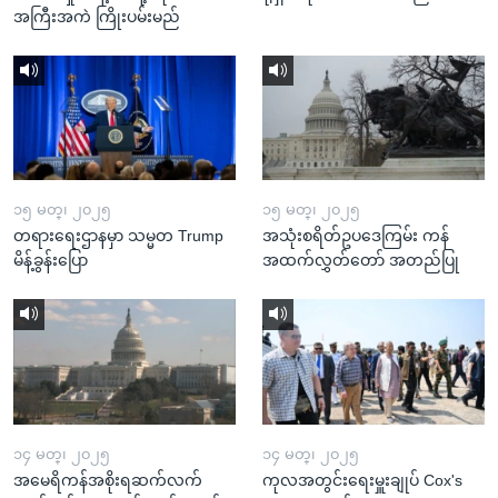
အကြီးအကဲ ကြိုးပမ်းမည်
၁၅ မတ္၊ ၂၀၂၅
၁၅ မတ္၊ ၂၀၂၅
တရားရေးဌာနမှာ သမ္မတ Trump
အသုံးစရိတ်ဥပဒေကြမ်း ကန်
မိန့်ခွန်းပြော
အထက်လွှတ်တော် အတည်ပြု
၁၄ မတ္၊ ၂၀၂၅
၁၄ မတ္၊ ၂၀၂၅
အမေရိကန်အစိုးရဆက်လက်
ကုလအတွင်းရေးမှူးချုပ် Cox's