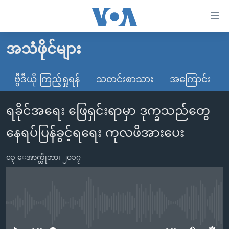
သုံး
ရ
လွယ်ကူ
အသံဖိုင်များ
မူလစာမျက်နှာ
စေ
မြန်မာ
ဗွီဒီယို ကြည့်ရှုရန်
သတင်းစာသား
အကြောင်း
သည့်
ကမ္ဘာ့သတင်းများ
Link
ရခိုင်အရေး ဖြေရှင်းရာမှာ ဒုက္ခသည်တွေ
ဗွီဒီယို
နိုင်ငံတကာ
များ
သတင်းလွတ်လပ်ခွင့်
အမေရိကန်
နေရပ်ပြန်ခွင့်ရရေး ကုလဖိအားပေး
ပင်မ
ရပ်ဝန်းတခု လမ်းတခု အလွန်
တရုတ်
အကြောင်းအရာ
၀၃ ေအာက္တိုဘာ၊ ၂၀၁၇
သို့
အင်္ဂလိပ်စာလေ့လာမယ်
အစ္စရေး-ပါလက်စတိုင်း
ကျော်
အပတ်စဉ်ကဏ္ဍများ
အမေရိကန်သုံးအီဒီယံ
ကြည့်
ရေဒီယိုနှင့်ရုပ်သံ အချက်အလက်များ
မကြေးမုံရဲ့ အင်္ဂလိပ်စာ
ရေဒီယို
ရန်
No media source currently available
ပင်မ
ရေဒီယို/တီဗွီအစီအစဉ်
ရုပ်ရှင်ထဲက အင်္ဂလိပ်စာ
တီဗွီ