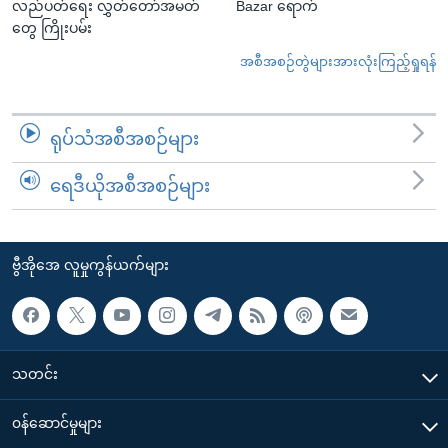
လည်ပတ်ရေး လွှတ်တော်အမတ်
Bazar ရောက်
တွေ ကြိုးပမ်း
အစီအစဉ်တွဲများအားလုံးကြည့်ရှုရန်
ရုပ်သံအစီအစဉ်များ
ရေဒီယိုအစီအစဉ်များ
ဗွီအိုအေ လူမှုကွန်ယက်များ
သတင်း
၀န်ဆောင်မှုများ