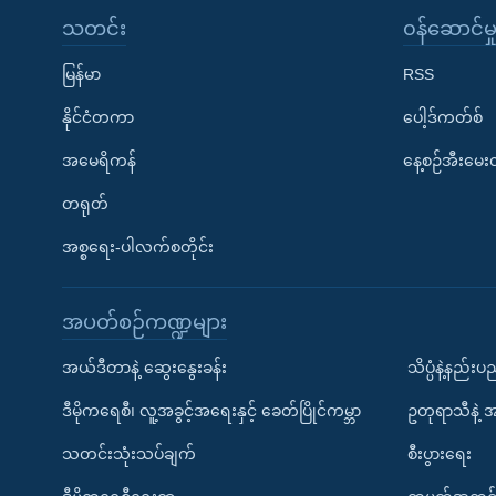
သတင်း
၀န်ဆောင်မှ
မြန်မာ
RSS
နိုင်ငံတကာ
ပေါ့ဒ်ကတ်စ်
အမေရိကန်
နေ့စဉ်အီးမေ
တရုတ်
အစ္စရေး-ပါလက်စတိုင်း
အပတ်စဉ်ကဏ္ဍများ
အယ်ဒီတာနဲ့ ဆွေးနွေးခန်း
သိပ္ပံနဲ့နည်း
ဒီမိုကရေစီ၊ လူ့အခွင့်အရေးနှင့် ခေတ်ပြိုင်ကမ္ဘာ
ဥတုရာသီနဲ့ 
သတင်းသုံးသပ်ချက်
စီးပွားရေး