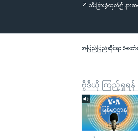
သုတပဒေသာ အင်္ဂလိပ်စာ
အ
သီးခြားခွဲထုတ်၍ နားဆင
ညွန်း
စာမျက်နှာ
သို့
ကျော်
ကြည့်
အပြည်ပြည်ဆိုင်ရာ စံတော်ချိ
ရန်
ရှာဖွေ
ရန်
နေရာ
ဗွီဒီယို ကြည့်ရှုရန်
သို့
ကျော်
ရန်