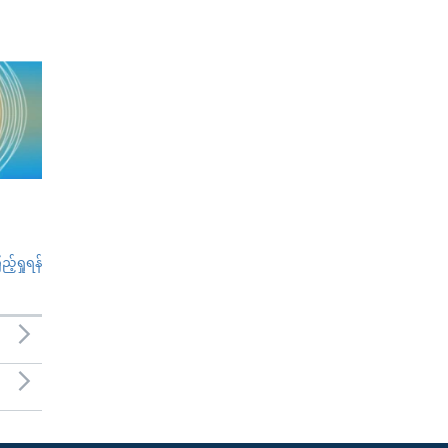
်ရှုရန်