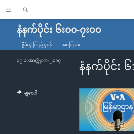
သုံး
ရ
ရှာဖွေ
လွယ်ကူ
မူလစာမျက်နှာ
နံနက်ပိုင်း ၆း၀၀-၇း၀၀
ရ
စေ
မြန်မာ
လာ
ဗွီဒီယို ကြည့်ရှုရန်
အကြောင်း
သည့်
ဒ်
ကမ္ဘာ့သတင်းများ
Link
ဗွီဒီယို
နိုင်ငံတကာ
၁၉ ေအာက္တိုဘာ၊ ၂၀၁၇
နံနက်ပိုင်း 
များ
သတင်းလွတ်လပ်ခွင့်
အမေရိကန်
ပင်မ
ရပ်ဝန်းတခု လမ်းတခု အလွန်
တရုတ်
အကြောင်းအရာ
အင်္ဂလိပ်စာလေ့လာမယ်
အစ္စရေး-ပါလက်စတိုင်း
မျှဝေပါ
သို့
အပတ်စဉ်ကဏ္ဍများ
အမေရိကန်သုံးအီဒီယံ
ကျော်
ကြည့်
ရေဒီယိုနှင့်ရုပ်သံ အချက်အလက်များ
မကြေးမုံရဲ့ အင်္ဂလိပ်စာ
ရေဒီယို
ရန်
ရေဒီယို/တီဗွီအစီအစဉ်
ရုပ်ရှင်ထဲက အင်္ဂလိပ်စာ
တီဗွီ
ပင်မ