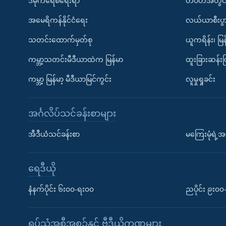
ဒီမိုကရေစီရေးရာ
တပတ်အတွင်
အမေရိကန်နိုင်ငံရေး
လယ်ယာစီးပွ
သတင်းထောက်မှတ်စု
ယူကရိန်း၊ မြန
ကမ္ဘာ့သတင်းမီဒီယာထဲက မြန်မာ
ထူးခြားဆန်း
ကမ္ဘာ့ မြန်မာ့ မီဒီယာမြင်ကွင်း
လူမှုရှုခင်း
အင်္ဂလိပ်သင်ခန်းစာများ
အီဒီယံသင်ခန်းစာ
မကြေးမုံရဲ့အင
ရေဒီယို
နံနက်ပိုင်း ၆း၀၀-ရး၀၀
ညပိုင်း ၉း၀
ရုပ်သံအစီအစဉ်နှင့် ဗွီဒီယိုကဏ္ဍများ