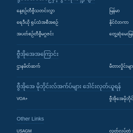
နေ့စဉ်တီဗွီသတင်းလွှာ
မြန်မာ
ရေဒီယို ရုပ်သံအစီအစဉ်
နိုင်ငံတကာ
အပတ်စဉ်တီဗွီမဂ္ဂဇင်း
တွေ့ဆုံမေးမြန
ဗွီအိုအေအကြောင်း
ဌာနမိတ်ဆက်
မီတာလှိုင်းမျာ
ဗွီအိုအေ မိုဘိုင်းလ်အက်ပ်များ ဒေါင်းလုတ်ယူရန်
Learning English
VOA+
ဗွီအိုအေမိုဘ
ဗွီအိုအေ လူမှုကွန်ယက်များ
Other Links
USAGM
လွတ်လပ်တဲ့