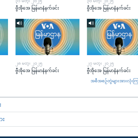
၃၁ မတ္၊ ၂၀၂၅
၃၀ မတ္၊ ၂၀၂၅
ဗွီအိုအေ မြန်မာနံနက်ခင်း
ဗွီအိုအေ မြန်မာနံနက်ခင်း
၂၈ မတ္၊ ၂၀၂၅
၂၇ မတ္၊ ၂၀၂၅
ဗွီအိုအေ မြန်မာနံနက်ခင်း
ဗွီအိုအေ မြန်မာနံနက်ခင်း
အစီအစဉ်တွဲများအားလုံးကြည့
း
ား