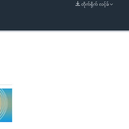
တိုက်ရိုက် လင့်ခ်
EMBED