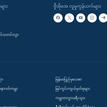
ုများ
ဗွီအိုအေ လူမှုကွန်ယက်များ
းလ်သတင်းလွှာ
ပညာ
မြန်မာပြည်မှပေးစာ
အနာဂတ်ကမ္ဘာ
မြင်ကွင်းကျယ်မှတ်စုများ
ကမ္ဘာတလွှားခရီးသွား