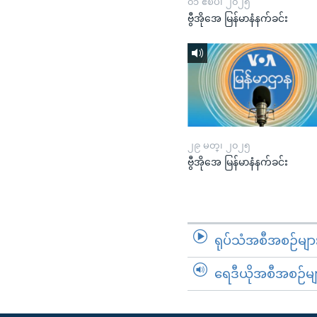
၀၁ ဧၿပီ၊ ၂၀၂၅
ဗွီအိုအေ မြန်မာနံနက်ခင်း
၂၉ မတ္၊ ၂၀၂၅
ဗွီအိုအေ မြန်မာနံနက်ခင်း
ရုပ်သံအစီအစဉ်မျာ
ရေဒီယိုအစီအစဉ်မျ