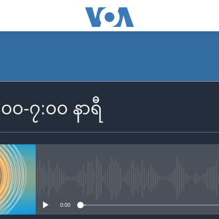
SUBSCRIBE
၆:၀၀-၇:၀၀ နာရီ
Apple Podcasts
Spotify
ရယူရန်
No media source currently availa
0:00