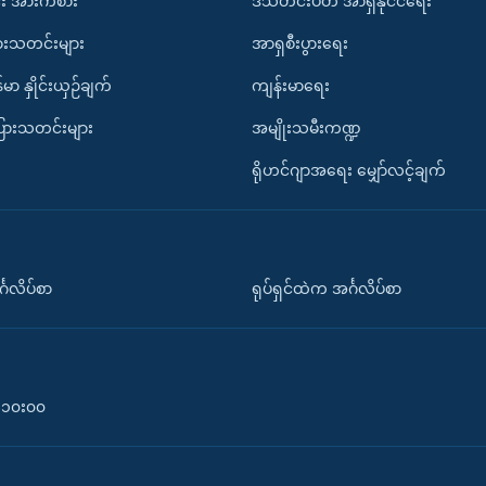
း အားကစား
ဒီသီတင်းပတ် အာရှနိုင်ငံရေး
ားသတင်းများ
အာရှစီးပွားရေး
်မာ နှိုင်းယှဉ်ချက်
ကျန်းမာရေး
ပြားသတင်းများ
အမျိုးသမီးကဏ္ဍ
ရိုဟင်ဂျာအရေး မျှော်လင့်ချက်
်္ဂလိပ်စာ
ရုပ်ရှင်ထဲက အင်္ဂလိပ်စာ
၀-၁၀း၀၀