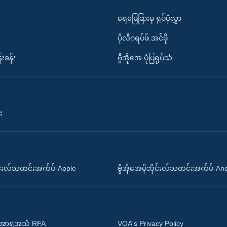
ရေမြေခြားမှ ရုပ်ပုံလွှာ
ပိုလီဂရပ်ဖ်.အင်ဖို
်းခန်း
ဗွီအိုအေ ပုံပြရုပ်သံ
း
ိုင်းလ်သတင်းအက်ပ်-Apple
ဗွီအိုအေမိုဘိုင်းလ်သတင်းအက်ပ်-An
 အာရှအသံ RFA
VOA's Privacy Policy