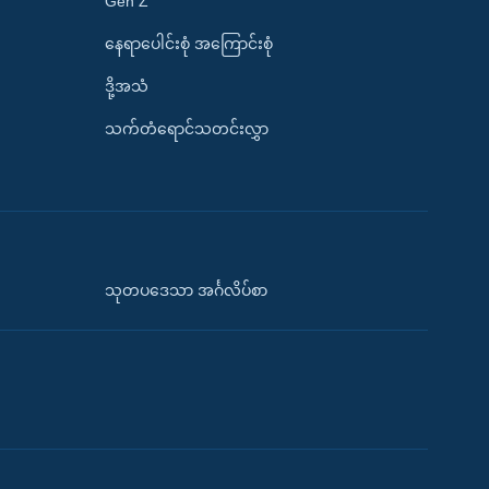
Gen Z
နေရာပေါင်းစုံ အကြောင်းစုံ
ဒို့အသံ
သက်တံရောင်သတင်းလွှာ
သုတပဒေသာ အင်္ဂလိပ်စာ