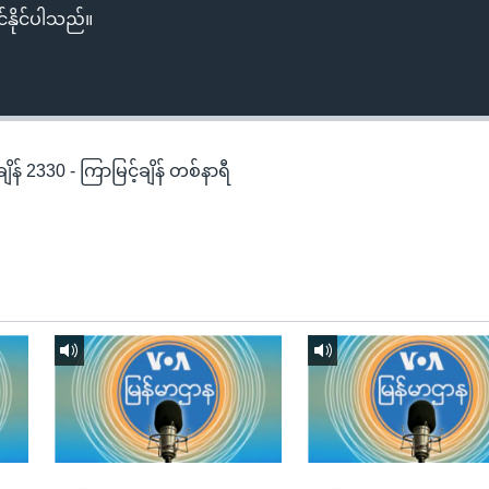
်နိုင်ပါသည်။
န် 2330 - ကြာမြင့်ချိန် တစ်နာရီ