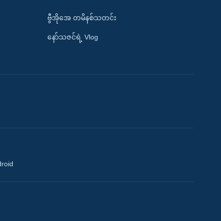
ဗွီအိုအေ တမိနစ်သတင်း
နော်သဇင်ရဲ့ Vlog
droid