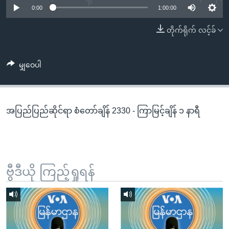
အ
0:00
1:00:00
သုတပဒေသာ အင်္ဂလိပ်စာ
ညွန်း
Learning English
တိုက်ရိုက် လင့်ခ်
စာမျက်နှာ
သို့
ဗွီအိုအေ လူမှုကွန်ယက်များ
ကျော်
မျှဝေပါ
ကြည့်
ရန်
ဘာသာစကားများ
ရှာဖွေ
အပြည်ပြည်ဆိုင်ရာ စံတော်ချိန် 2330 - ကြာမြင့်ချိန် ၁ နာရီ
ရန်
နေရာ
သို့
ကျော်
ရန်
ဗွီဒီယို ကြည့်ရှုရန်