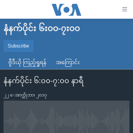
သုံး
ရ
လွယ်ကူ
နံနက်ပိုင်း ၆း၀၀-၇း၀၀
မူလစာမျက်နှာ
စေ
မြန်မာ
Subscribe
သည့်
SUBSCRIBE
ကမ္ဘာ့သတင်းများ
Link
ဗွီဒီယို ကြည့်ရှုရန်
အကြောင်း
ဗွီဒီယို
နိုင်ငံတကာ
များ
Spotify
သတင်းလွတ်လပ်ခွင့်
အမေရိကန်
ပင်မ
နံနက်ပိုင်း ၆:၀၀-၇:၀၀ နာရီ
ရပ်ဝန်းတခု လမ်းတခု အလွန်
တရုတ်
အကြောင်းအရာ
ရယူရန်
သို့
၂၂ ေအာက္တိုဘာ၊ ၂၀၁၇
အင်္ဂလိပ်စာလေ့လာမယ်
အစ္စရေး-ပါလက်စတိုင်း
ကျော်
အပတ်စဉ်ကဏ္ဍများ
အမေရိကန်သုံးအီဒီယံ
ကြည့်
ရေဒီယိုနှင့်ရုပ်သံ အချက်အလက်များ
မကြေးမုံရဲ့ အင်္ဂလိပ်စာ
ရေဒီယို
ရန်
No media source currently available
ပင်မ
ရေဒီယို/တီဗွီအစီအစဉ်
ရုပ်ရှင်ထဲက အင်္ဂလိပ်စာ
တီဗွီ