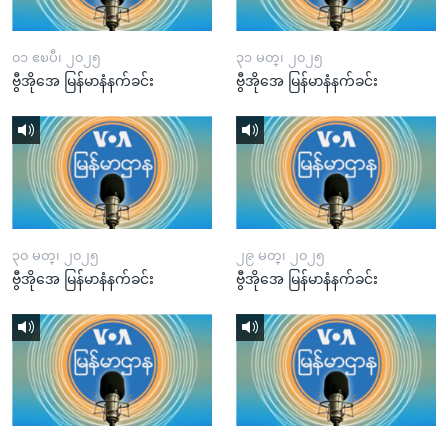
၀၁ ဧၿပီ၊ ၂၀၂၅
၃၁ မတ္၊ ၂၀၂၅
ဗွီအိုအေ မြန်မာနံနက်ခင်း
ဗွီအိုအေ မြန်မာနံနက်ခင်း
၃၀ မတ္၊ ၂၀၂၅
၂၉ မတ္၊ ၂၀၂၅
ဗွီအိုအေ မြန်မာနံနက်ခင်း
ဗွီအိုအေ မြန်မာနံနက်ခင်း