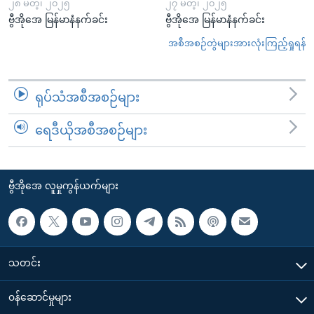
၂၈ မတ္၊ ၂၀၂၅
၂၇ မတ္၊ ၂၀၂၅
ဗွီအိုအေ မြန်မာနံနက်ခင်း
ဗွီအိုအေ မြန်မာနံနက်ခင်း
အစီအစဉ်တွဲများအားလုံးကြည့်ရှုရန်
ရုပ်သံအစီအစဉ်များ
ရေဒီယိုအစီအစဉ်များ
ဗွီအိုအေ လူမှုကွန်ယက်များ
သတင်း
၀န်ဆောင်မှုများ