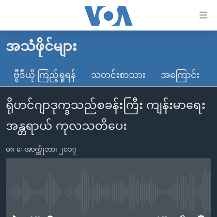
သုံး
ရ
လွယ်ကူ
အသံဖိုင်များ
မူလစာမျက်နှာ
စေ
မြန်မာ
ဗွီဒီယို ကြည့်ရှုရန်
သတင်းစာသား
အကြောင်း
သည့်
ကမ္ဘာ့သတင်းများ
Link
ရိုဟင်ဂျာဒုက္ခသည်စခန်းကြီး ကျန်းမာရေး
ဗွီဒီယို
နိုင်ငံတကာ
များ
သတင်းလွတ်လပ်ခွင့်
အမေရိကန်
အန္တရာယ် ကုလသတိပေး
ပင်မ
ရပ်ဝန်းတခု လမ်းတခု အလွန်
တရုတ်
အကြောင်းအရာ
၀၈ ေအာက္တိုဘာ၊ ၂၀၁၇
သို့
အင်္ဂလိပ်စာလေ့လာမယ်
အစ္စရေး-ပါလက်စတိုင်း
ကျော်
အပတ်စဉ်ကဏ္ဍများ
အမေရိကန်သုံးအီဒီယံ
ကြည့်
ရေဒီယိုနှင့်ရုပ်သံ အချက်အလက်များ
မကြေးမုံရဲ့ အင်္ဂလိပ်စာ
ရေဒီယို
ရန်
No media source currently available
ပင်မ
ရေဒီယို/တီဗွီအစီအစဉ်
ရုပ်ရှင်ထဲက အင်္ဂလိပ်စာ
တီဗွီ