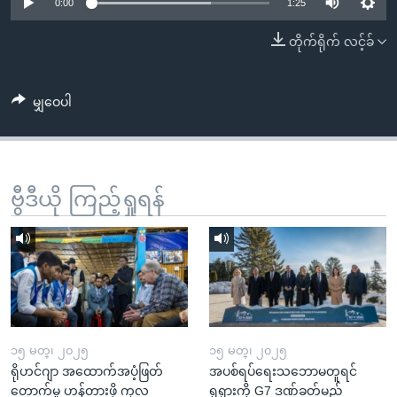
အ
0:00
1:25
သုတပဒေသာ အင်္ဂလိပ်စာ
ညွန်း
Learning English
တိုက်ရိုက် လင့်ခ်
စာမျက်နှာ
သို့
ဗွီအိုအေ လူမှုကွန်ယက်များ
ကျော်
မျှဝေပါ
ကြည့်
ရန်
ဘာသာစကားများ
ရှာဖွေ
ဗွီဒီယို ကြည့်ရှုရန်
ရန်
နေရာ
သို့
ကျော်
ရန်
၁၅ မတ္၊ ၂၀၂၅
၁၅ မတ္၊ ၂၀၂၅
ရိုဟင်ဂျာ အထောက်အပံ့ဖြတ်
အပစ်ရပ်ရေးသဘောမတူရင်
တောက်မှု ဟန့်တားဖို့ ကုလ
ရုရှားကို G7 ဒဏ်ခတ်မည်