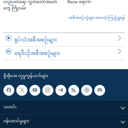
လည်ပတ်ရေး လွှတ်တော်အမတ်
Bazar ရောက်
တွေ ကြိုးပမ်း
အစီအစဉ်တွဲများအားလုံးကြည့်ရှုရန်
ရုပ်သံအစီအစဉ်များ
ရေဒီယိုအစီအစဉ်များ
ဗွီအိုအေ လူမှုကွန်ယက်များ
သတင်း
၀န်ဆောင်မှုများ