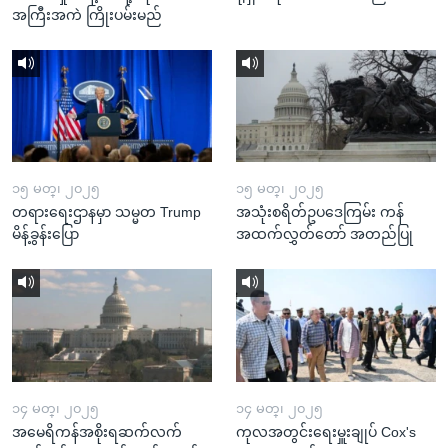
အကြီးအကဲ ကြိုးပမ်းမည်
၁၅ မတ္၊ ၂၀၂၅
၁၅ မတ္၊ ၂၀၂၅
တရားရေးဌာနမှာ သမ္မတ Trump
အသုံးစရိတ်ဥပဒေကြမ်း ကန်
မိန့်ခွန်းပြော
အထက်လွှတ်တော် အတည်ပြု
၁၄ မတ္၊ ၂၀၂၅
၁၄ မတ္၊ ၂၀၂၅
အမေရိကန်အစိုးရဆက်လက်
ကုလအတွင်းရေးမှူးချုပ် Cox's