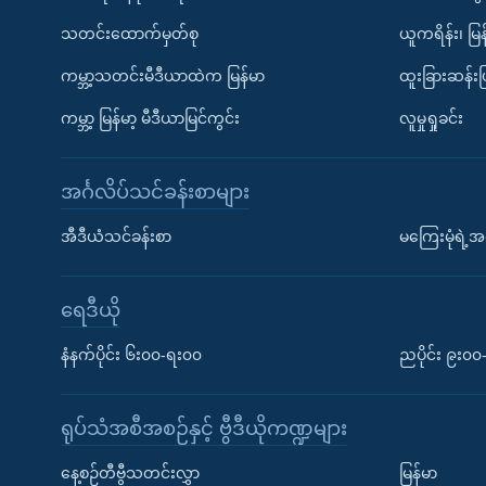
သတင်းထောက်မှတ်စု
ယူကရိန်း၊ မြန
ကမ္ဘာ့သတင်းမီဒီယာထဲက မြန်မာ
ထူးခြားဆန်း
ကမ္ဘာ့ မြန်မာ့ မီဒီယာမြင်ကွင်း
လူမှုရှုခင်း
အင်္ဂလိပ်သင်ခန်းစာများ
အီဒီယံသင်ခန်းစာ
မကြေးမုံရဲ့အင
ရေဒီယို
နံနက်ပိုင်း ၆း၀၀-ရး၀၀
ညပိုင်း ၉း၀
ရုပ်သံအစီအစဉ်နှင့် ဗွီဒီယိုကဏ္ဍများ
နေ့စဉ်တီဗွီသတင်းလွှာ
မြန်မာ