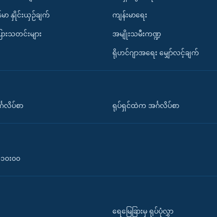
်မာ နှိုင်းယှဉ်ချက်
ကျန်းမာရေး
ပြားသတင်းများ
အမျိုးသမီးကဏ္ဍ
ရိုဟင်ဂျာအရေး မျှော်လင့်ချက်
်္ဂလိပ်စာ
ရုပ်ရှင်ထဲက အင်္ဂလိပ်စာ
၀-၁၀း၀၀
ရေမြေခြားမှ ရုပ်ပုံလွှာ