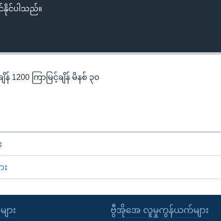
်နိုင်ပါသည်။
န် 1200 ကြာမြင့်ချိန် မိနစ် ၃၀
း
ား
ုများ
ဗွီအိုအေ လူမှုကွန်ယက်များ