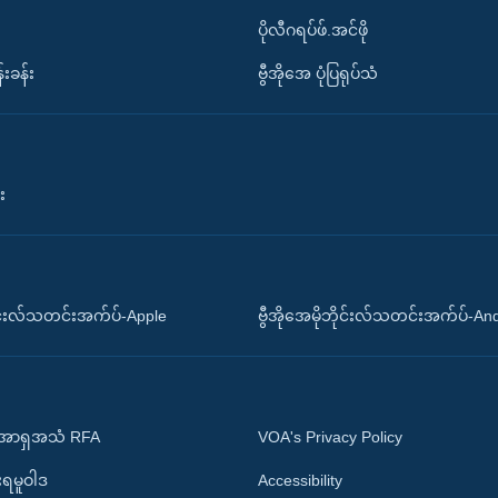
ပိုလီဂရပ်ဖ်.အင်ဖို
်းခန်း
ဗွီအိုအေ ပုံပြရုပ်သံ
း
ိုင်းလ်သတင်းအက်ပ်-Apple
ဗွီအိုအေမိုဘိုင်းလ်သတင်းအက်ပ်-An
 အာရှအသံ RFA
VOA's Privacy Policy
ုးရမူဝါဒ
Accessibility