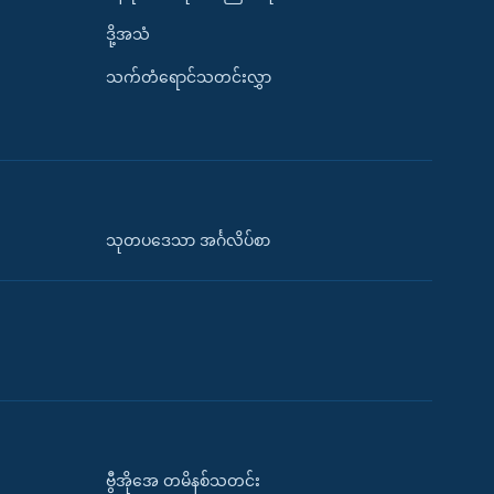
ဒို့အသံ
သက်တံရောင်သတင်းလွှာ
သုတပဒေသာ အင်္ဂလိပ်စာ
ဗွီအိုအေ တမိနစ်သတင်း