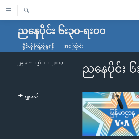
သုံး
ရ
ရှာဖွေ
လွယ်ကူ
မူလစာမျက်နှာ
ညနေပိုင်း ၆း၃၀-ရး၀၀
ရ
စေ
မြန်မာ
လာ
ဗွီဒီယို ကြည့်ရှုရန်
အကြောင်း
သည့်
ဒ်
ကမ္ဘာ့သတင်းများ
Link
ဗွီဒီယို
နိုင်ငံတကာ
၂၉ ေအာက္တိုဘာ၊ ၂၀၁၇
ညနေပိုင်း 
များ
သတင်းလွတ်လပ်ခွင့်
အမေရိကန်
ပင်မ
ရပ်ဝန်းတခု လမ်းတခု အလွန်
တရုတ်
အကြောင်းအရာ
အင်္ဂလိပ်စာလေ့လာမယ်
အစ္စရေး-ပါလက်စတိုင်း
မျှဝေပါ
သို့
အပတ်စဉ်ကဏ္ဍများ
အမေရိကန်သုံးအီဒီယံ
ကျော်
ကြည့်
ရေဒီယိုနှင့်ရုပ်သံ အချက်အလက်များ
မကြေးမုံရဲ့ အင်္ဂလိပ်စာ
ရေဒီယို
ရန်
ရေဒီယို/တီဗွီအစီအစဉ်
ရုပ်ရှင်ထဲက အင်္ဂလိပ်စာ
တီဗွီ
ပင်မ