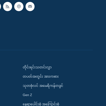
တိုင်းရင်းသတင်းလွှာ
တပတ်အတွင်း အားကစား
သုတစုံလင် အမေရိကန်တခွင်
Gen Z
နေရာပေါင်းစုံ အကြောင်းစုံ