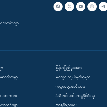
းလ်သတင်းလွှာ
ပညာ
မြန်မာပြည်မှပေးစာ
အနာဂတ်ကမ္ဘာ
မြင်ကွင်းကျယ်မှတ်စုများ
ကမ္ဘာတလွှားခရီးသွား
း အားကစား
ဒီသီတင်းပတ် အာရှနိုင်ငံရေး
ားသတင်းများ
အာရှစီးပွားရေး