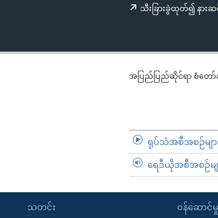
သုတပဒေသာ အင်္ဂလိပ်စာ
အ
သီးခြားခွဲထုတ်၍ နားဆင
ညွန်း
စာမျက်နှာ
သို့
ကျော်
ကြည့်
အပြည်ပြည်ဆိုင်ရာ စံတော်ချိ
ရန်
ရှာဖွေ
ရန်
နေရာ
သို့
ရုပ်သံအစီအစဉ်မျာ
ကျော်
ရန်
ရေဒီယိုအစီအစဉ်မျ
သတင်း
၀န်ဆောင်မှ