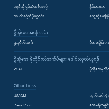
ရေဒီယို ရုပ်သံအစီအစဉ်
နိုင်ငံတကာ
အပတ်စဉ်တီဗွီမဂ္ဂဇင်း
တွေ့ဆုံမေးမြန
ဗွီအိုအေအကြောင်း
ဌာနမိတ်ဆက်
မီတာလှိုင်းမျာ
ဗွီအိုအေ မိုဘိုင်းလ်အက်ပ်များ ဒေါင်းလုတ်ယူရန်
Learning English
VOA+
ဗွီအိုအေမိုဘ
ဗွီအိုအေ လူမှုကွန်ယက်များ
Other Links
USAGM
လွတ်လပ်တဲ့
Press Room
အေမရိကန္အစိ
ဘာသာစကားများ