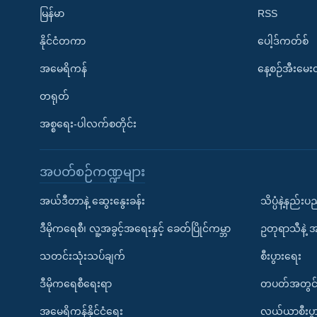
မြန်မာ
RSS
နိုင်ငံတကာ
ပေါ့ဒ်ကတ်စ်
အမေရိကန်
နေ့စဉ်အီးမေ
တရုတ်
အစ္စရေး-ပါလက်စတိုင်း
အပတ်စဉ်ကဏ္ဍများ
အယ်ဒီတာနဲ့ ဆွေးနွေးခန်း
သိပ္ပံနဲ့နည်း
ဒီမိုကရေစီ၊ လူ့အခွင့်အရေးနှင့် ခေတ်ပြိုင်ကမ္ဘာ
ဥတုရာသီနဲ့ 
သတင်းသုံးသပ်ချက်
စီးပွားရေး
ဒီမိုကရေစီရေးရာ
တပတ်အတွင်
အမေရိကန်နိုင်ငံရေး
လယ်ယာစီးပွ