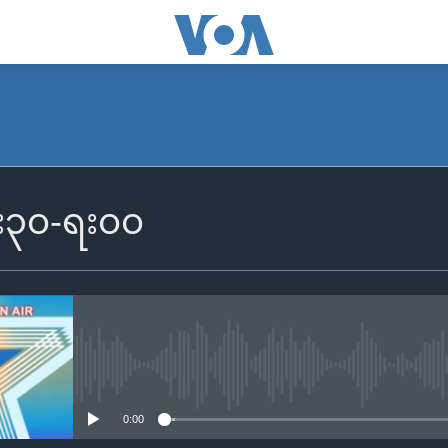
၆း၃၀-ရး၀၀
No media source currently availa
0:00