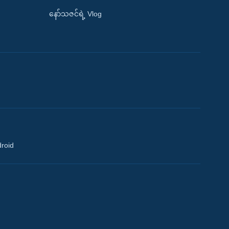
နော်သဇင်ရဲ့ Vlog
droid