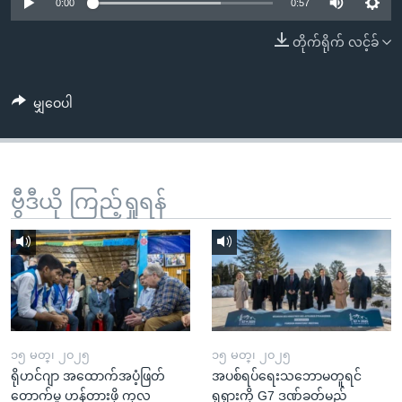
အ
0:00
0:57
သုတပဒေသာ အင်္ဂလိပ်စာ
ညွန်း
Learning English
တိုက်ရိုက် လင့်ခ်
စာမျက်နှာ
သို့
ဗွီအိုအေ လူမှုကွန်ယက်များ
ကျော်
မျှဝေပါ
ကြည့်
ရန်
ဘာသာစကားများ
ရှာဖွေ
ဗွီဒီယို ကြည့်ရှုရန်
ရန်
နေရာ
သို့
ကျော်
ရန်
၁၅ မတ္၊ ၂၀၂၅
၁၅ မတ္၊ ၂၀၂၅
ရိုဟင်ဂျာ အထောက်အပံ့ဖြတ်
အပစ်ရပ်ရေးသဘောမတူရင်
တောက်မှု ဟန့်တားဖို့ ကုလ
ရုရှားကို G7 ဒဏ်ခတ်မည်