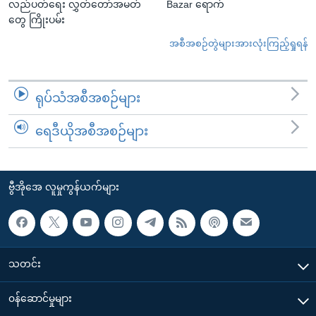
လည်ပတ်ရေး လွှတ်တော်အမတ်
Bazar ရောက်
တွေ ကြိုးပမ်း
အစီအစဉ်တွဲများအားလုံးကြည့်ရှုရန်
ရုပ်သံအစီအစဉ်များ
ရေဒီယိုအစီအစဉ်များ
ဗွီအိုအေ လူမှုကွန်ယက်များ
သတင်း
၀န်ဆောင်မှုများ