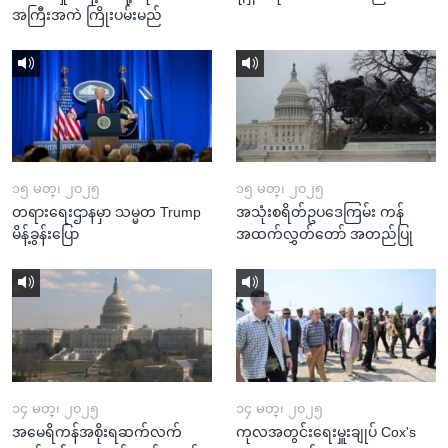
အကြီးအကဲ ကြိုးပမ်းမည်
၁၅ မတ္၊ ၂၀၂၅
၁၅ မတ္၊ ၂၀၂၅
တရားရေးဌာနမှာ သမ္မတ Trump
အသုံးစရိတ်ဥပဒေကြမ်း ကန်
မိန့်ခွန်းပြော
အထက်လွှတ်တော် အတည်ပြု
၁၄ မတ္၊ ၂၀၂၅
၁၄ မတ္၊ ၂၀၂၅
အမေရိကန်အစိုးရဆက်လက်
ကုလအတွင်းရေးမှူးချုပ် Cox's