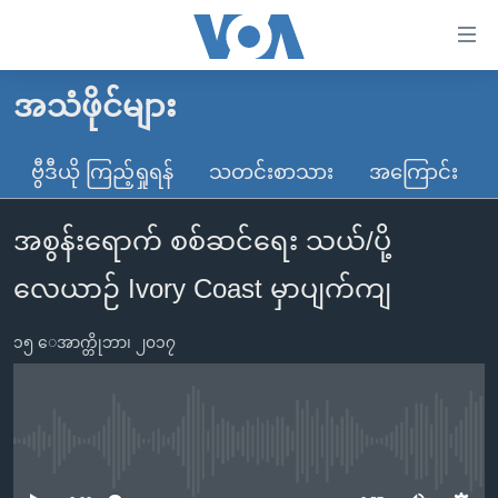
သုံး
ရ
လွယ်ကူ
အသံဖိုင်များ
မူလစာမျက်နှာ
စေ
မြန်မာ
ဗွီဒီယို ကြည့်ရှုရန်
သတင်းစာသား
အကြောင်း
သည့်
ကမ္ဘာ့သတင်းများ
Link
အစွန်းရောက် စစ်ဆင်ရေး သယ်/ပို့
ဗွီဒီယို
နိုင်ငံတကာ
များ
သတင်းလွတ်လပ်ခွင့်
အမေရိကန်
လေယာဉ် Ivory Coast မှာပျက်ကျ
ပင်မ
ရပ်ဝန်းတခု လမ်းတခု အလွန်
တရုတ်
အကြောင်းအရာ
၁၅ ေအာက္တိုဘာ၊ ၂၀၁၇
သို့
အင်္ဂလိပ်စာလေ့လာမယ်
အစ္စရေး-ပါလက်စတိုင်း
ကျော်
အပတ်စဉ်ကဏ္ဍများ
အမေရိကန်သုံးအီဒီယံ
ကြည့်
ရေဒီယိုနှင့်ရုပ်သံ အချက်အလက်များ
မကြေးမုံရဲ့ အင်္ဂလိပ်စာ
ရေဒီယို
ရန်
No media source currently available
ပင်မ
ရေဒီယို/တီဗွီအစီအစဉ်
ရုပ်ရှင်ထဲက အင်္ဂလိပ်စာ
တီဗွီ