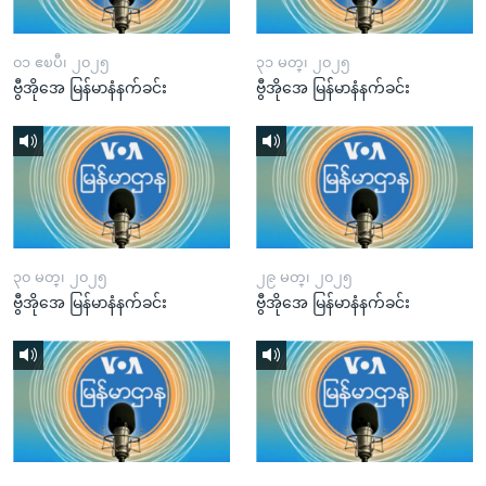
၀၁ ဧၿပီ၊ ၂၀၂၅
၃၁ မတ္၊ ၂၀၂၅
ဗွီအိုအေ မြန်မာနံနက်ခင်း
ဗွီအိုအေ မြန်မာနံနက်ခင်း
၃၀ မတ္၊ ၂၀၂၅
၂၉ မတ္၊ ၂၀၂၅
ဗွီအိုအေ မြန်မာနံနက်ခင်း
ဗွီအိုအေ မြန်မာနံနက်ခင်း