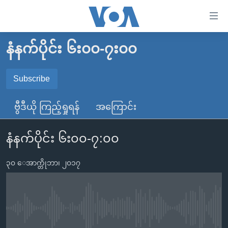
သုံး
ရ
လွယ်ကူ
နံနက်ပိုင်း ၆း၀၀-၇း၀၀
မူလစာမျက်နှာ
စေ
မြန်မာ
Subscribe
သည့်
SUBSCRIBE
ကမ္ဘာ့သတင်းများ
Link
ဗွီဒီယို ကြည့်ရှုရန်
အကြောင်း
ဗွီဒီယို
နိုင်ငံတကာ
များ
Spotify
သတင်းလွတ်လပ်ခွင့်
အမေရိကန်
ပင်မ
နံနက်ပိုင်း ၆း၀၀-၇:၀၀
ရပ်ဝန်းတခု လမ်းတခု အလွန်
တရုတ်
အကြောင်းအရာ
ရယူရန်
သို့
၃၀ ေအာက္တိုဘာ၊ ၂၀၁၇
အင်္ဂလိပ်စာလေ့လာမယ်
အစ္စရေး-ပါလက်စတိုင်း
ကျော်
အပတ်စဉ်ကဏ္ဍများ
အမေရိကန်သုံးအီဒီယံ
ကြည့်
ရေဒီယိုနှင့်ရုပ်သံ အချက်အလက်များ
မကြေးမုံရဲ့ အင်္ဂလိပ်စာ
ရေဒီယို
ရန်
No media source currently available
ပင်မ
ရေဒီယို/တီဗွီအစီအစဉ်
ရုပ်ရှင်ထဲက အင်္ဂလိပ်စာ
တီဗွီ