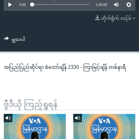
အ
0:00
1:00:00
သုတပဒေသာ အင်္ဂလိပ်စာ
ညွန်း
Learning English
တိုက်ရိုက် လင့်ခ်
စာမျက်နှာ
သို့
ဗွီအိုအေ လူမှုကွန်ယက်များ
ကျော်
မျှဝေပါ
ကြည့်
ရန်
ဘာသာစကားများ
ရှာဖွေ
အပြည်ပြည်ဆိုင်ရာ စံတော်ချိန် 2330 - ကြာမြင့်ချိန် တစ်နာရီ
ရန်
နေရာ
သို့
ကျော်
ရန်
ဗွီဒီယို ကြည့်ရှုရန်