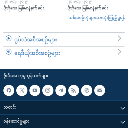
၂၈ မတ္၊ ၂၀၂၅
၂၇ မတ္၊ ၂၀၂၅
ဗွီအိုအေ မြန်မာနံနက်ခင်း
ဗွီအိုအေ မြန်မာနံနက်ခင်း
အစီအစဉ်တွဲများအားလုံးကြည့်ရှုရန်
ရုပ်သံအစီအစဉ်များ
ရေဒီယိုအစီအစဉ်များ
ဗွီအိုအေ လူမှုကွန်ယက်များ
သတင်း
၀န်ဆောင်မှုများ