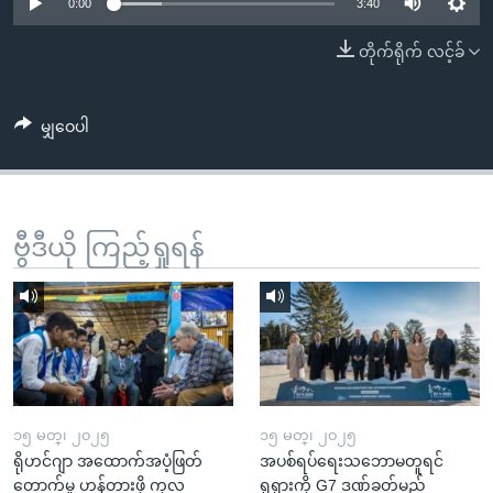
အ
0:00
3:40
သုတပဒေသာ အင်္ဂလိပ်စာ
ညွန်း
Learning English
တိုက်ရိုက် လင့်ခ်
စာမျက်နှာ
သို့
ဗွီအိုအေ လူမှုကွန်ယက်များ
ကျော်
မျှဝေပါ
ကြည့်
ရန်
ဘာသာစကားများ
ရှာဖွေ
ဗွီဒီယို ကြည့်ရှုရန်
ရန်
နေရာ
သို့
ကျော်
ရန်
၁၅ မတ္၊ ၂၀၂၅
၁၅ မတ္၊ ၂၀၂၅
ရိုဟင်ဂျာ အထောက်အပံ့ဖြတ်
အပစ်ရပ်ရေးသဘောမတူရင်
တောက်မှု ဟန့်တားဖို့ ကုလ
ရုရှားကို G7 ဒဏ်ခတ်မည်