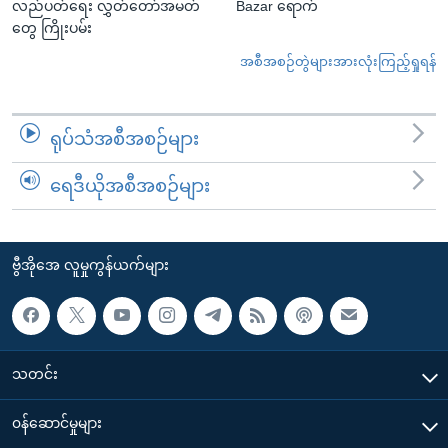
လည်ပတ်ရေး လွှတ်တော်အမတ်
Bazar ရောက်
တွေ ကြိုးပမ်း
အစီအစဉ်တွဲများအားလုံးကြည့်ရှုရန်
ရုပ်သံအစီအစဉ်များ
ရေဒီယိုအစီအစဉ်များ
ဗွီအိုအေ လူမှုကွန်ယက်များ
သတင်း
၀န်ဆောင်မှုများ