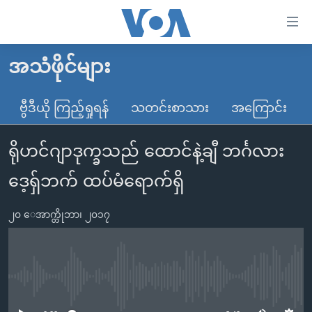
သုံး
ရ
လွယ်ကူ
အသံဖိုင်များ
မူလစာမျက်နှာ
စေ
မြန်မာ
ဗွီဒီယို ကြည့်ရှုရန်
သတင်းစာသား
အကြောင်း
သည့်
ကမ္ဘာ့သတင်းများ
Link
ရိုဟင်ဂျာဒုက္ခသည် ထောင်နဲ့ချီ ဘင်္ဂလား
ဗွီဒီယို
နိုင်ငံတကာ
များ
သတင်းလွတ်လပ်ခွင့်
အမေရိကန်
ဒေ့ရှ်ဘက် ထပ်မံရောက်ရှိ
ပင်မ
ရပ်ဝန်းတခု လမ်းတခု အလွန်
တရုတ်
အကြောင်းအရာ
၂၀ ေအာက္တိုဘာ၊ ၂၀၁၇
သို့
အင်္ဂလိပ်စာလေ့လာမယ်
အစ္စရေး-ပါလက်စတိုင်း
ကျော်
အပတ်စဉ်ကဏ္ဍများ
အမေရိကန်သုံးအီဒီယံ
ကြည့်
ရေဒီယိုနှင့်ရုပ်သံ အချက်အလက်များ
မကြေးမုံရဲ့ အင်္ဂလိပ်စာ
ရေဒီယို
ရန်
No media source currently available
ပင်မ
ရေဒီယို/တီဗွီအစီအစဉ်
ရုပ်ရှင်ထဲက အင်္ဂလိပ်စာ
တီဗွီ