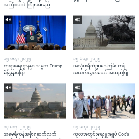
အကြီးအကဲ ကြိုးပမ်းမည်
၁၅ မတ္၊ ၂၀၂၅
၁၅ မတ္၊ ၂၀၂၅
တရားရေးဌာနမှာ သမ္မတ Trump
အသုံးစရိတ်ဥပဒေကြမ်း ကန်
မိန့်ခွန်းပြော
အထက်လွှတ်တော် အတည်ပြု
၁၄ မတ္၊ ၂၀၂၅
၁၄ မတ္၊ ၂၀၂၅
အမေရိကန်အစိုးရဆက်လက်
ကုလအတွင်းရေးမှူးချုပ် Cox's