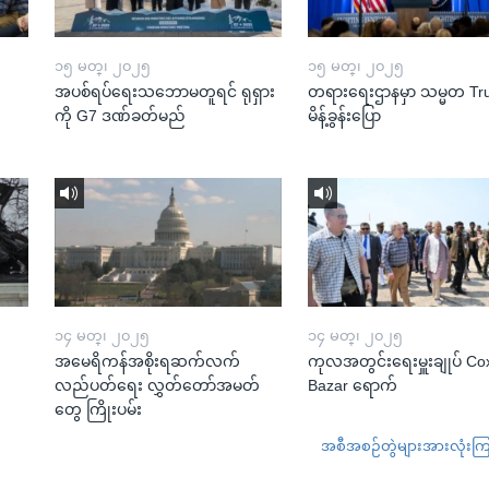
၁၅ မတ္၊ ၂၀၂၅
၁၅ မတ္၊ ၂၀၂၅
အပစ်ရပ်ရေးသဘောမတူရင် ရုရှား
တရားရေးဌာနမှာ သမ္မတ T
ကို G7 ဒဏ်ခတ်မည်
မိန့်ခွန်းပြော
၁၄ မတ္၊ ၂၀၂၅
၁၄ မတ္၊ ၂၀၂၅
အမေရိကန်အစိုးရဆက်လက်
ကုလအတွင်းရေးမှူးချုပ် Co
လည်ပတ်ရေး လွှတ်တော်အမတ်
Bazar ရောက်
တွေ ကြိုးပမ်း
အစီအစဉ်တွဲများအားလုံးကြည့