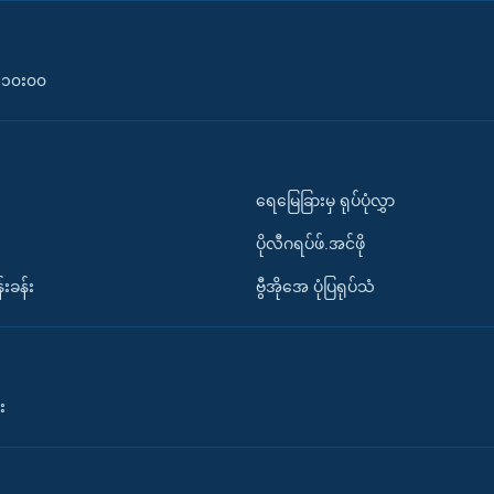
၀-၁၀း၀၀
ရေမြေခြားမှ ရုပ်ပုံလွှာ
ပိုလီဂရပ်ဖ်.အင်ဖို
်းခန်း
ဗွီအိုအေ ပုံပြရုပ်သံ
း