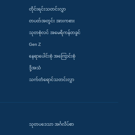
တိုင်းရင်းသတင်းလွှာ
တပတ်အတွင်း အားကစား
သုတစုံလင် အမေရိကန်တခွင်
Gen Z
နေရာပေါင်းစုံ အကြောင်းစုံ
ဒို့အသံ
သက်တံရောင်သတင်းလွှာ
သုတပဒေသာ အင်္ဂလိပ်စာ