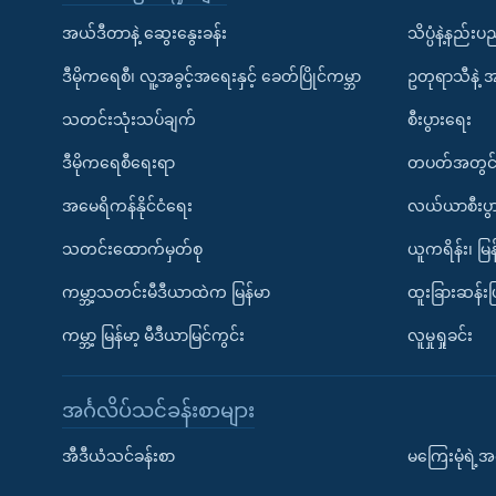
အယ်ဒီတာနဲ့ ဆွေးနွေးခန်း
သိပ္ပံနဲ့နည်း
ဒီမိုကရေစီ၊ လူ့အခွင့်အရေးနှင့် ခေတ်ပြိုင်ကမ္ဘာ
ဥတုရာသီနဲ့ 
သတင်းသုံးသပ်ချက်
စီးပွားရေး
ဒီမိုကရေစီရေးရာ
တပတ်အတွင်
အမေရိကန်နိုင်ငံရေး
လယ်ယာစီးပွ
သတင်းထောက်မှတ်စု
ယူကရိန်း၊ မြန
ကမ္ဘာ့သတင်းမီဒီယာထဲက မြန်မာ
ထူးခြားဆန်း
ကမ္ဘာ့ မြန်မာ့ မီဒီယာမြင်ကွင်း
လူမှုရှုခင်း
အင်္ဂလိပ်သင်ခန်းစာများ
အီဒီယံသင်ခန်းစာ
မကြေးမုံရဲ့အင