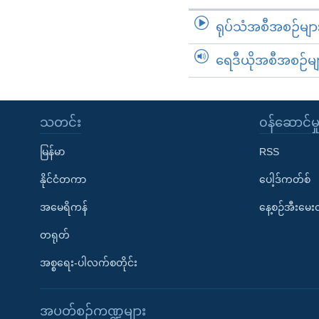
ရုပ်သံအစီအစဉ်မျာ
ရေဒီယိုအစီအစဉ်မျ
သတင်း
၀န်ဆောင်မှ
မြန်မာ
RSS
နိုင်ငံတကာ
ပေါ့ဒ်ကတ်စ်
အမေရိကန်
နေ့စဉ်အီးမေ
တရုတ်
အစ္စရေး-ပါလက်စတိုင်း
အပတ်စဉ်ကဏ္ဍများ