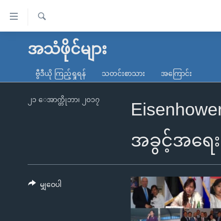
သုံး
ရ
ရှာဖွေ
လွယ်ကူ
မူလစာမျက်နှာ
အသံဖိုင်များ
ရ
စေ
မြန်မာ
လာ
ဗွီဒီယို ကြည့်ရှုရန်
သတင်းစာသား
အကြောင်း
သည့်
ဒ်
ကမ္ဘာ့သတင်းများ
Link
ဗွီဒီယို
နိုင်ငံတကာ
၂၁ ေအာက္တိုဘာ၊ ၂၀၁၇
Eisenhowe
များ
သတင်းလွတ်လပ်ခွင့်
အမေရိကန်
ပင်မ
ရပ်ဝန်းတခု လမ်းတခု အလွန်
တရုတ်
အခွင့်အရေး
အကြောင်းအရာ
အင်္ဂလိပ်စာလေ့လာမယ်
အစ္စရေး-ပါလက်စတိုင်း
သို့
အပတ်စဉ်ကဏ္ဍများ
အမေရိကန်သုံးအီဒီယံ
ကျော်
ကြည့်
မျှဝေပါ
ရေဒီယိုနှင့်ရုပ်သံ အချက်အလက်များ
မကြေးမုံရဲ့ အင်္ဂလိပ်စာ
ရေဒီယို
ရန်
ရေဒီယို/တီဗွီအစီအစဉ်
ရုပ်ရှင်ထဲက အင်္ဂလိပ်စာ
တီဗွီ
ပင်မ