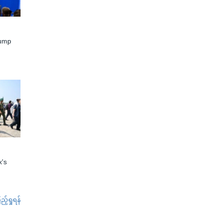
rump
x's
်ရှုရန်