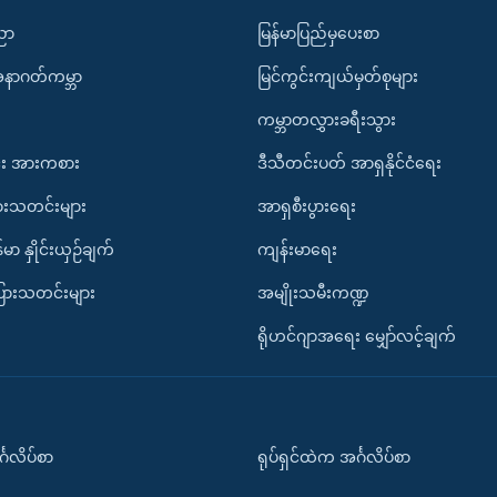
ပညာ
မြန်မာပြည်မှပေးစာ
အနာဂတ်ကမ္ဘာ
မြင်ကွင်းကျယ်မှတ်စုများ
ကမ္ဘာတလွှားခရီးသွား
း အားကစား
ဒီသီတင်းပတ် အာရှနိုင်ငံရေး
ားသတင်းများ
အာရှစီးပွားရေး
်မာ နှိုင်းယှဉ်ချက်
ကျန်းမာရေး
ပြားသတင်းများ
အမျိုးသမီးကဏ္ဍ
ရိုဟင်ဂျာအရေး မျှော်လင့်ချက်
်္ဂလိပ်စာ
ရုပ်ရှင်ထဲက အင်္ဂလိပ်စာ