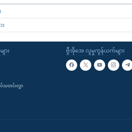
း
ား
ုများ
ဗွီအိုအေ လူမှုကွန်ယက်များ
းလ်သတင်းလွှာ