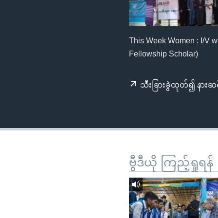
သုတပဒေသာ အင်္ဂလိပ်စာ
အ
ညွန်း
စာမျက်နှာ
This Week Women : I/V w
သို့
Fellowship Scholar)
ကျော်
ကြည့်
ရန်
သီးခြားခွဲထုတ်၍ နားဆင
ရှာဖွေ
ရန်
နေရာ
သို့
ကျော်
ဗွီဒီယို ကြည့်ရှုရန်
ရန်