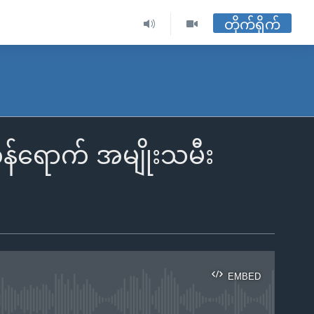
တိုက်ရိုက်
်ရောက် အမျိုးသမီး
EMBED
ble