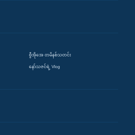
ဗွီအိုအေ တမိနစ်သတင်း
နော်သဇင်ရဲ့ Vlog