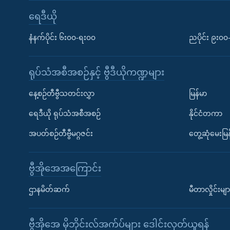
ရေဒီယို
နံနက်ပိုင်း ၆း၀၀-ရး၀၀
ညပိုင်း ၉း၀
ရုပ်သံအစီအစဉ်နှင့် ဗွီဒီယိုကဏ္ဍများ
နေ့စဉ်တီဗွီသတင်းလွှာ
မြန်မာ
ရေဒီယို ရုပ်သံအစီအစဉ်
နိုင်ငံတကာ
အပတ်စဉ်တီဗွီမဂ္ဂဇင်း
တွေ့ဆုံမေးမြန
ဗွီအိုအေအကြောင်း
ဌာနမိတ်ဆက်
မီတာလှိုင်းမျာ
ဗွီအိုအေ မိုဘိုင်းလ်အက်ပ်များ ဒေါင်းလုတ်ယူရန်
Learning English