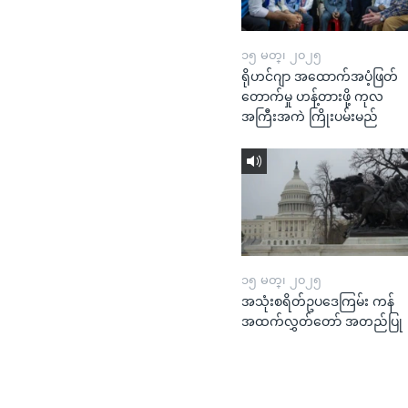
၁၅ မတ္၊ ၂၀၂၅
ရိုဟင်ဂျာ အထောက်အပံ့ဖြတ်
တောက်မှု ဟန့်တားဖို့ ကုလ
အကြီးအကဲ ကြိုးပမ်းမည်
၁၅ မတ္၊ ၂၀၂၅
အသုံးစရိတ်ဥပဒေကြမ်း ကန်
အထက်လွှတ်တော် အတည်ပြု