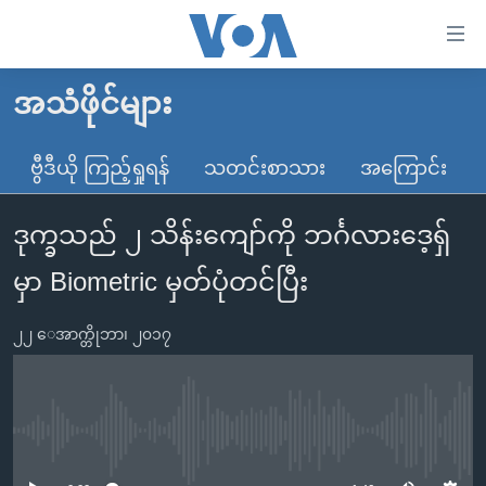
သုံး
ရ
လွယ်ကူ
အသံဖိုင်များ
မူလစာမျက်နှာ
စေ
မြန်မာ
ဗွီဒီယို ကြည့်ရှုရန်
သတင်းစာသား
အကြောင်း
သည့်
ကမ္ဘာ့သတင်းများ
Link
ဒုက္ခသည် ၂ သိန်းကျော်ကို ဘင်္ဂလားဒေ့ရှ်
ဗွီဒီယို
နိုင်ငံတကာ
များ
သတင်းလွတ်လပ်ခွင့်
အမေရိကန်
မှာ Biometric မှတ်ပုံတင်ပြီး
ပင်မ
ရပ်ဝန်းတခု လမ်းတခု အလွန်
တရုတ်
အကြောင်းအရာ
၂၂ ေအာက္တိုဘာ၊ ၂၀၁၇
သို့
အင်္ဂလိပ်စာလေ့လာမယ်
အစ္စရေး-ပါလက်စတိုင်း
ကျော်
အပတ်စဉ်ကဏ္ဍများ
အမေရိကန်သုံးအီဒီယံ
ကြည့်
ရေဒီယိုနှင့်ရုပ်သံ အချက်အလက်များ
မကြေးမုံရဲ့ အင်္ဂလိပ်စာ
ရေဒီယို
ရန်
No media source currently available
ပင်မ
ရေဒီယို/တီဗွီအစီအစဉ်
ရုပ်ရှင်ထဲက အင်္ဂလိပ်စာ
တီဗွီ