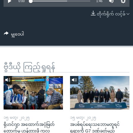
အ
0:00
1:46
သုတပဒေသာ အင်္ဂလိပ်စာ
ညွန်း
Learning English
တိုက်ရိုက် လင့်ခ်
စာမျက်နှာ
သို့
ဗွီအိုအေ လူမှုကွန်ယက်များ
ကျော်
မျှဝေပါ
ကြည့်
ရန်
ဘာသာစကားများ
ရှာဖွေ
ဗွီဒီယို ကြည့်ရှုရန်
ရန်
နေရာ
သို့
ကျော်
ရန်
၁၅ မတ္၊ ၂၀၂၅
၁၅ မတ္၊ ၂၀၂၅
ရိုဟင်ဂျာ အထောက်အပံ့ဖြတ်
အပစ်ရပ်ရေးသဘောမတူရင်
တောက်မှု ဟန့်တားဖို့ ကုလ
ရုရှားကို G7 ဒဏ်ခတ်မည်