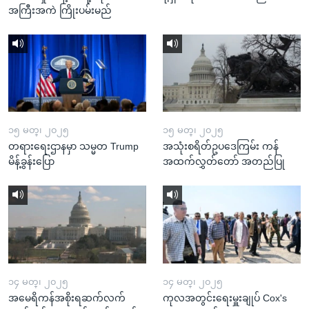
အကြီးအကဲ ကြိုးပမ်းမည်
၁၅ မတ္၊ ၂၀၂၅
၁၅ မတ္၊ ၂၀၂၅
တရားရေးဌာနမှာ သမ္မတ Trump
အသုံးစရိတ်ဥပဒေကြမ်း ကန်
မိန့်ခွန်းပြော
အထက်လွှတ်တော် အတည်ပြု
၁၄ မတ္၊ ၂၀၂၅
၁၄ မတ္၊ ၂၀၂၅
အမေရိကန်အစိုးရဆက်လက်
ကုလအတွင်းရေးမှူးချုပ် Cox's