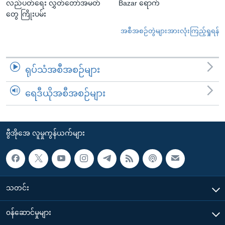
လည်ပတ်ရေး လွှတ်တော်အမတ်
Bazar ရောက်
တွေ ကြိုးပမ်း
အစီအစဉ်တွဲများအားလုံးကြည့်ရှုရန်
ရုပ်သံအစီအစဉ်များ
ရေဒီယိုအစီအစဉ်များ
ဗွီအိုအေ လူမှုကွန်ယက်များ
သတင်း
၀န်ဆောင်မှုများ