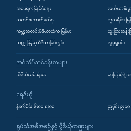
အမေရိကန်နိုင်ငံရေး
လယ်ယာစီးပွ
သတင်းထောက်မှတ်စု
ယူကရိန်း၊ မြန
ကမ္ဘာ့သတင်းမီဒီယာထဲက မြန်မာ
ထူးခြားဆန်း
ကမ္ဘာ့ မြန်မာ့ မီဒီယာမြင်ကွင်း
လူမှုရှုခင်း
အင်္ဂလိပ်သင်ခန်းစာများ
အီဒီယံသင်ခန်းစာ
မကြေးမုံရဲ့အင
ရေဒီယို
နံနက်ပိုင်း ၆း၀၀-ရး၀၀
ညပိုင်း ၉း၀
ရုပ်သံအစီအစဉ်နှင့် ဗွီဒီယိုကဏ္ဍများ