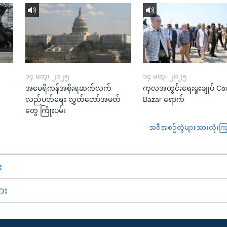
၁၄ မတ္၊ ၂၀၂၅
၁၄ မတ္၊ ၂၀၂၅
အမေရိကန်အစိုးရဆက်လက်
ကုလအတွင်းရေးမှူးချုပ် Co
လည်ပတ်ရေး လွှတ်တော်အမတ်
Bazar ရောက်
တွေ ကြိုးပမ်း
အစီအစဉ်တွဲများအားလုံးကြည့
း
ား