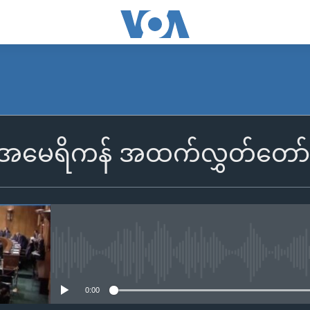
း အမေရိကန် အထက်လွှတ်တော်မ
No media source currently availa
0:00