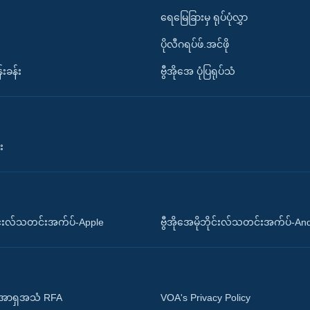
ရေမြေခြားမှ ရုပ်ပုံလွှာ
ပိုလီဂရပ်ဖ်.အင်ဖို
်းခန်း
ဗွီအိုအေ ပုံပြရုပ်သံ
း
ိုင်းလ်သတင်းအက်ပ်-Apple
ဗွီအိုအေမိုဘိုင်းလ်သတင်းအက်ပ်-An
 အာရှအသံ RFA
VOA's Privacy Policy