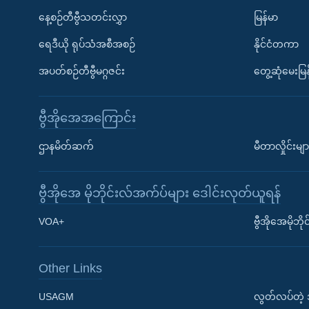
နေ့စဉ်တီဗွီသတင်းလွှာ
မြန်မာ
ရေဒီယို ရုပ်သံအစီအစဉ်
နိုင်ငံတကာ
အပတ်စဉ်တီဗွီမဂ္ဂဇင်း
တွေ့ဆုံမေးမြန
ဗွီအိုအေအကြောင်း
ဌာနမိတ်ဆက်
မီတာလှိုင်းမျာ
ဗွီအိုအေ မိုဘိုင်းလ်အက်ပ်များ ဒေါင်းလုတ်ယူရန်
Learning English
VOA+
ဗွီအိုအေမိုဘ
ဗွီအိုအေ လူမှုကွန်ယက်များ
Other Links
USAGM
လွတ်လပ်တဲ့