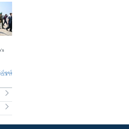
x's
်ရှုရန်