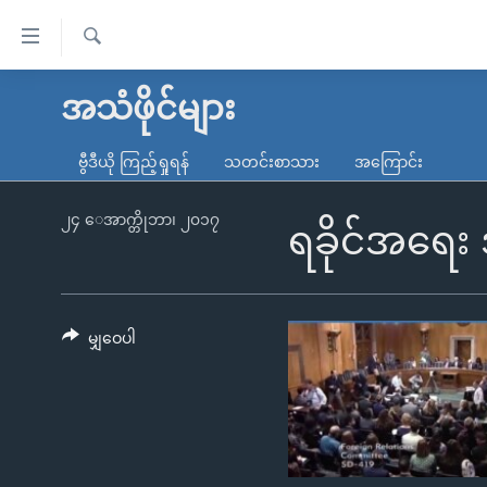
သုံး
ရ
ရှာဖွေ
လွယ်ကူ
မူလစာမျက်နှာ
အသံဖိုင်များ
ရ
စေ
မြန်မာ
လာ
ဗွီဒီယို ကြည့်ရှုရန်
သတင်းစာသား
အကြောင်း
သည့်
ဒ်
ကမ္ဘာ့သတင်းများ
Link
ဗွီဒီယို
နိုင်ငံတကာ
၂၄ ေအာက္တိုဘာ၊ ၂၀၁၇
ရခိုင်အရေ
များ
သတင်းလွတ်လပ်ခွင့်
အမေရိကန်
ပင်မ
ရပ်ဝန်းတခု လမ်းတခု အလွန်
တရုတ်
အကြောင်းအရာ
အင်္ဂလိပ်စာလေ့လာမယ်
အစ္စရေး-ပါလက်စတိုင်း
မျှဝေပါ
သို့
အပတ်စဉ်ကဏ္ဍများ
အမေရိကန်သုံးအီဒီယံ
ကျော်
ကြည့်
ရေဒီယိုနှင့်ရုပ်သံ အချက်အလက်များ
မကြေးမုံရဲ့ အင်္ဂလိပ်စာ
ရေဒီယို
ရန်
ရေဒီယို/တီဗွီအစီအစဉ်
ရုပ်ရှင်ထဲက အင်္ဂလိပ်စာ
တီဗွီ
ပင်မ