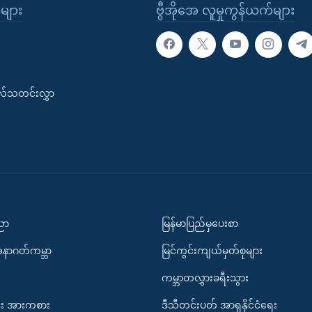
ုများ
ဗွီအိုအေ လူမှုကွန်ယက်များ
းလ်သတင်းလွှာ
ပညာ
မြန်မာပြည်မှပေးစာ
အနာဂတ်ကမ္ဘာ
မြင်ကွင်းကျယ်မှတ်စုများ
ကမ္ဘာတလွှားခရီးသွား
း အားကစား
ဒီသီတင်းပတ် အာရှနိုင်ငံရေး