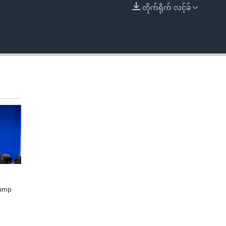
တိုက်ရိုက် လင့်ခ်
EMBED
rump