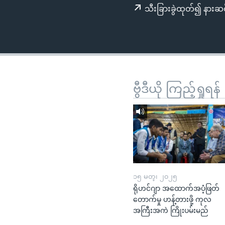
သုတပဒေသာ အင်္ဂလိပ်စာ
အ
သီးခြားခွဲထုတ်၍ နားဆင
ညွန်း
စာမျက်နှာ
သို့
ကျော်
ကြည့်
ရန်
ဗွီဒီယို ကြည့်ရှုရန်
ရှာဖွေ
ရန်
နေရာ
သို့
ကျော်
ရန်
၁၅ မတ္၊ ၂၀၂၅
ရိုဟင်ဂျာ အထောက်အပံ့ဖြတ်
တောက်မှု ဟန့်တားဖို့ ကုလ
အကြီးအကဲ ကြိုးပမ်းမည်