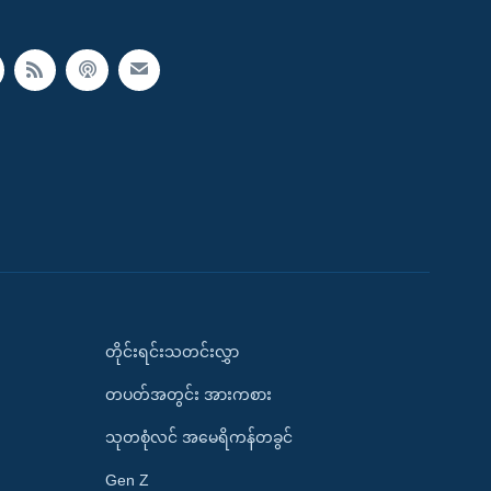
တိုင်းရင်းသတင်းလွှာ
တပတ်အတွင်း အားကစား
သုတစုံလင် အမေရိကန်တခွင်
Gen Z