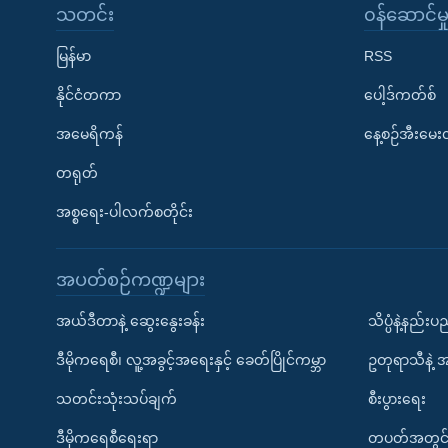
သတင်း
၀န်ဆောင်မှ
မြန်မာ
RSS
နိုင်ငံတကာ
ပေါ့ဒ်ကတ်စ်
အမေရိကန်
နေ့စဉ်အီးမေ
တရုတ်
အစ္စရေး-ပါလက်စတိုင်း
အပတ်စဉ်ကဏ္ဍများ
အယ်ဒီတာနဲ့ ဆွေးနွေးခန်း
သိပ္ပံနဲ့နည်း
ဒီမိုကရေစီ၊ လူ့အခွင့်အရေးနှင့် ခေတ်ပြိုင်ကမ္ဘာ
ဥတုရာသီနဲ့ 
သတင်းသုံးသပ်ချက်
စီးပွားရေး
ဒီမိုကရေစီရေးရာ
တပတ်အတွင်