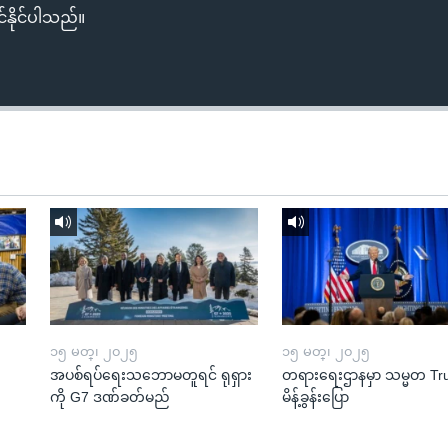
်နိုင်ပါသည်။
၁၅ မတ္၊ ၂၀၂၅
၁၅ မတ္၊ ၂၀၂၅
အပစ်ရပ်ရေးသဘောမတူရင် ရုရှား
တရားရေးဌာနမှာ သမ္မတ T
ကို G7 ဒဏ်ခတ်မည်
မိန့်ခွန်းပြော