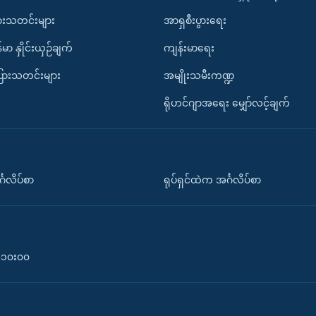
ားသတင်းများ
အာရှစီးပွားရေး
်မာ နှိုင်းယှဉ်ချက်
ကျန်းမာရေး
ပြားသတင်းများ
အမျိုးသမီးကဏ္ဍ
ရိုဟင်ဂျာအရေး မျှော်လင့်ချက်
်္ဂလိပ်စာ
ရုပ်ရှင်ထဲက အင်္ဂလိပ်စာ
၀-၁၀း၀၀