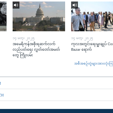
၁၄ မတ္၊ ၂၀၂၅
၁၄ မတ္၊ ၂၀၂၅
အမေရိကန်အစိုးရဆက်လက်
ကုလအတွင်းရေးမှူးချုပ် Co
လည်ပတ်ရေး လွှတ်တော်အမတ်
Bazar ရောက်
တွေ ကြိုးပမ်း
အစီအစဉ်တွဲများအားလုံးကြည့
း
ား