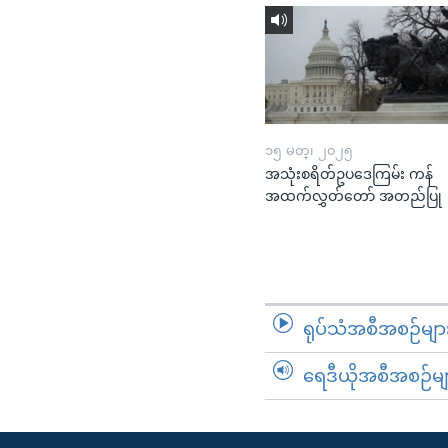
၁၅ မတ္၊ ၂၀၂၅
အသုံးစရိတ်ဥပဒေကြမ်း ကန်
အထက်လွှတ်တော် အတည်ပြု
ရုပ်သံအစီအစဉ်မျာ
ရေဒီယိုအစီအစဉ်မျ