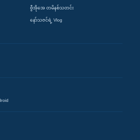
ဗွီအိုအေ တမိနစ်သတင်း
နော်သဇင်ရဲ့ Vlog
droid