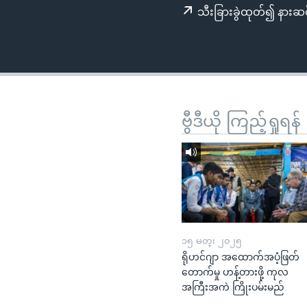
သုတပဒေသာ အင်္ဂလိပ်စာ
အ
သီးခြားခွဲထုတ်၍ နားဆင
ညွန်း
စာမျက်နှာ
သို့
ကျော်
ကြည့်
ရန်
ဗွီဒီယို ကြည့်ရှုရန်
ရှာဖွေ
ရန်
နေရာ
သို့
ကျော်
ရန်
၁၅ မတ္၊ ၂၀၂၅
ရိုဟင်ဂျာ အထောက်အပံ့ဖြတ်
တောက်မှု ဟန့်တားဖို့ ကုလ
အကြီးအကဲ ကြိုးပမ်းမည်