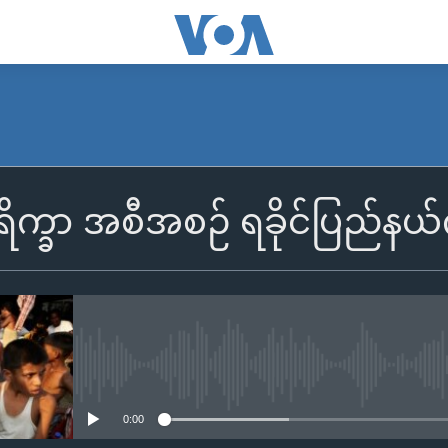
က္ခာ အစီအစဉ် ရခိုင်ပြည်နယ်ကိ
No media source currently availa
0:00