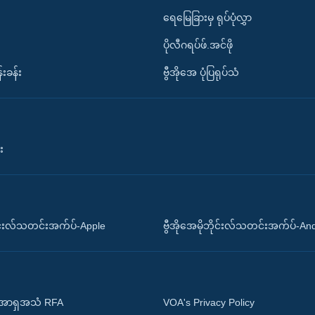
ရေမြေခြားမှ ရုပ်ပုံလွှာ
ပိုလီဂရပ်ဖ်.အင်ဖို
်းခန်း
ဗွီအိုအေ ပုံပြရုပ်သံ
း
ိုင်းလ်သတင်းအက်ပ်-Apple
ဗွီအိုအေမိုဘိုင်းလ်သတင်းအက်ပ်-An
 အာရှအသံ RFA
VOA's Privacy Policy