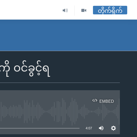
တိုက်ရိုက်
ု ဝင်ခွင့်ရ
EMBED
ble
4:07