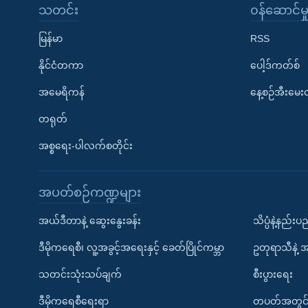
သတင်း
၀န်ဆောင်မှ
မြန်မာ
RSS
နိုင်ငံတကာ
ပေါ့ဒ်ကတ်စ်
အမေရိကန်
နေ့စဉ်အီးမေ
တရုတ်
အစ္စရေး-ပါလက်စတိုင်း
အပတ်စဉ်ကဏ္ဍများ
အယ်ဒီတာနဲ့ ဆွေးနွေးခန်း
သိပ္ပံနဲ့နည်း
ဒီမိုကရေစီ၊ လူ့အခွင့်အရေးနှင့် ခေတ်ပြိုင်ကမ္ဘာ
ဥတုရာသီနဲ့ 
သတင်းသုံးသပ်ချက်
စီးပွားရေး
ဒီမိုကရေစီရေးရာ
တပတ်အတွင်