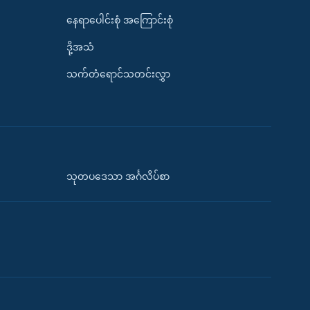
နေရာပေါင်းစုံ အကြောင်းစုံ
ဒို့အသံ
သက်တံရောင်သတင်းလွှာ
သုတပဒေသာ အင်္ဂလိပ်စာ