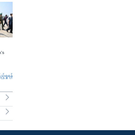
x's
်ရှုရန်