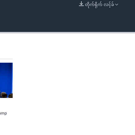
တိုက်ရိုက် လင့်ခ်
EMBED
rump