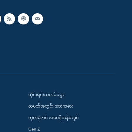
တိုင်းရင်းသတင်းလွှာ
တပတ်အတွင်း အားကစား
သုတစုံလင် အမေရိကန်တခွင်
Gen Z