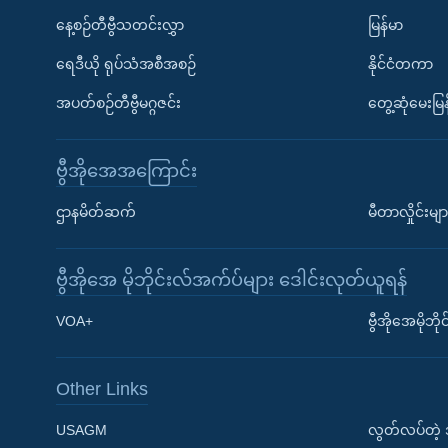
နေ့စဉ်တီဗွီသတင်းလွှာ
မြန်မာ
ရေဒီယို ရုပ်သံအစီအစဉ်
နိုင်ငံတကာ
အပတ်စဉ်တီဗွီမဂ္ဂဇင်း
တွေ့ဆုံမေးမြန
ဗွီအိုအေအကြောင်း
ဌာနမိတ်ဆက်
မီတာလှိုင်းမျာ
ဗွီအိုအေ မိုဘိုင်းလ်အက်ပ်များ ဒေါင်းလုတ်ယူရန်
Learning English
VOA+
ဗွီအိုအေမိုဘ
ဗွီအိုအေ လူမှုကွန်ယက်များ
Other Links
USAGM
လွတ်လပ်တဲ့