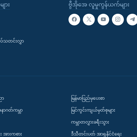
ုများ
ဗွီအိုအေ လူမှုကွန်ယက်များ
းလ်သတင်းလွှာ
ပညာ
မြန်မာပြည်မှပေးစာ
အနာဂတ်ကမ္ဘာ
မြင်ကွင်းကျယ်မှတ်စုများ
ကမ္ဘာတလွှားခရီးသွား
း အားကစား
ဒီသီတင်းပတ် အာရှနိုင်ငံရေး