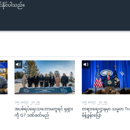
်နိုင်ပါသည်။
၁၅ မတ္၊ ၂၀၂၅
၁၅ မတ္၊ ၂၀၂၅
အပစ်ရပ်ရေးသဘောမတူရင် ရုရှား
တရားရေးဌာနမှာ သမ္မတ T
ကို G7 ဒဏ်ခတ်မည်
မိန့်ခွန်းပြော