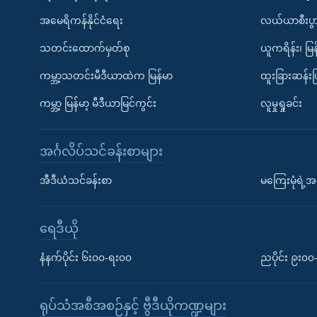
အမေရိကန်နိုင်ငံရေး
လယ်ယာစီးပွ
သတင်းထောက်မှတ်စု
ယူကရိန်း၊ မြန
ကမ္ဘာ့သတင်းမီဒီယာထဲက မြန်မာ
ထူးခြားဆန်း
ကမ္ဘာ့ မြန်မာ့ မီဒီယာမြင်ကွင်း
လူမှုရှုခင်း
အင်္ဂလိပ်သင်ခန်းစာများ
အီဒီယံသင်ခန်းစာ
မကြေးမုံရဲ့အင
ရေဒီယို
နံနက်ပိုင်း ၆း၀၀-ရး၀၀
ညပိုင်း ၉း၀
ရုပ်သံအစီအစဉ်နှင့် ဗွီဒီယိုကဏ္ဍများ