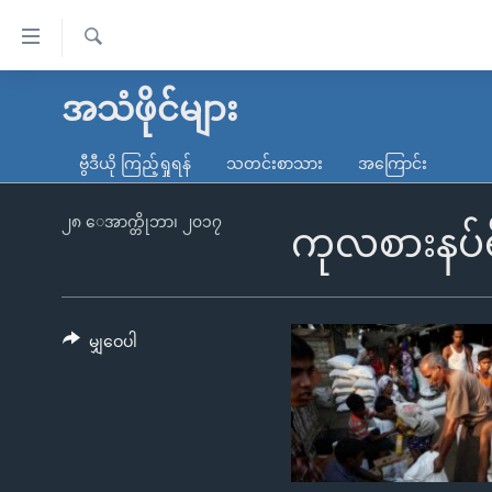
သုံး
ရ
ရှာဖွေ
လွယ်ကူ
မူလစာမျက်နှာ
အသံဖိုင်များ
ရ
စေ
မြန်မာ
လာ
ဗွီဒီယို ကြည့်ရှုရန်
သတင်းစာသား
အကြောင်း
သည့်
ဒ်
ကမ္ဘာ့သတင်းများ
Link
ဗွီဒီယို
နိုင်ငံတကာ
၂၈ ေအာက္တိုဘာ၊ ၂၀၁၇
ကုလစားနပ်ရိ
များ
သတင်းလွတ်လပ်ခွင့်
အမေရိကန်
ပင်မ
ရပ်ဝန်းတခု လမ်းတခု အလွန်
တရုတ်
အကြောင်းအရာ
အင်္ဂလိပ်စာလေ့လာမယ်
အစ္စရေး-ပါလက်စတိုင်း
မျှဝေပါ
သို့
အပတ်စဉ်ကဏ္ဍများ
အမေရိကန်သုံးအီဒီယံ
ကျော်
ကြည့်
ရေဒီယိုနှင့်ရုပ်သံ အချက်အလက်များ
မကြေးမုံရဲ့ အင်္ဂလိပ်စာ
ရေဒီယို
ရန်
ရေဒီယို/တီဗွီအစီအစဉ်
ရုပ်ရှင်ထဲက အင်္ဂလိပ်စာ
တီဗွီ
ပင်မ