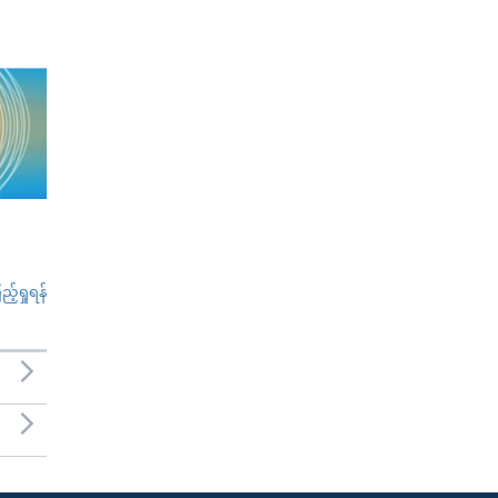
်ရှုရန်