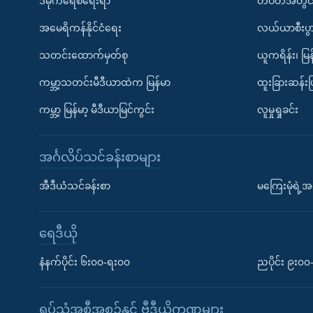
ဒီမိုကရေစီရေးရာ
တပတ်အတွင်
အမေရိကန်နိုင်ငံရေး
လယ်ယာစီးပွ
သတင်းထောက်မှတ်စု
ယူကရိန်း၊ မြန
ကမ္ဘာ့သတင်းမီဒီယာထဲက မြန်မာ
ထူးခြားဆန်း
ကမ္ဘာ့ မြန်မာ့ မီဒီယာမြင်ကွင်း
လူမှုရှုခင်း
အင်္ဂလိပ်သင်ခန်းစာများ
အီဒီယံသင်ခန်းစာ
မကြေးမုံရဲ့အင
ရေဒီယို
နံနက်ပိုင်း ၆း၀၀-ရး၀၀
ညပိုင်း ၉း၀
ရုပ်သံအစီအစဉ်နှင့် ဗွီဒီယိုကဏ္ဍများ