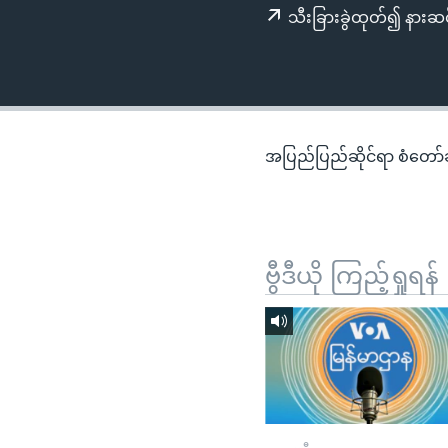
သုတပဒေသာ အင်္ဂလိပ်စာ
အ
သီးခြားခွဲထုတ်၍ နားဆင
ညွန်း
စာမျက်နှာ
သို့
ကျော်
ကြည့်
အပြည်ပြည်ဆိုင်ရာ စံတော်ချိ
ရန်
ရှာဖွေ
ရန်
နေရာ
ဗွီဒီယို ကြည့်ရှုရန်
သို့
ကျော်
ရန်