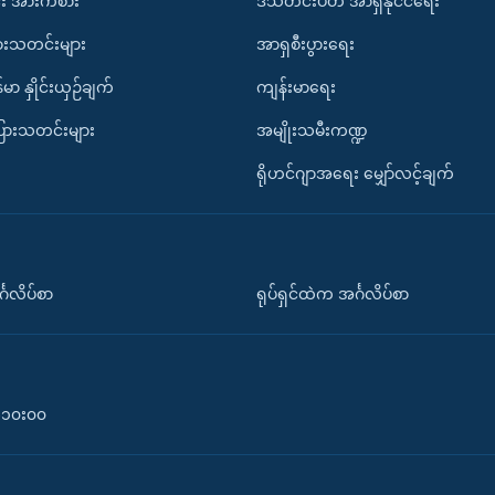
း အားကစား
ဒီသီတင်းပတ် အာရှနိုင်ငံရေး
ားသတင်းများ
အာရှစီးပွားရေး
်မာ နှိုင်းယှဉ်ချက်
ကျန်းမာရေး
ပြားသတင်းများ
အမျိုးသမီးကဏ္ဍ
ရိုဟင်ဂျာအရေး မျှော်လင့်ချက်
်္ဂလိပ်စာ
ရုပ်ရှင်ထဲက အင်္ဂလိပ်စာ
၀-၁၀း၀၀