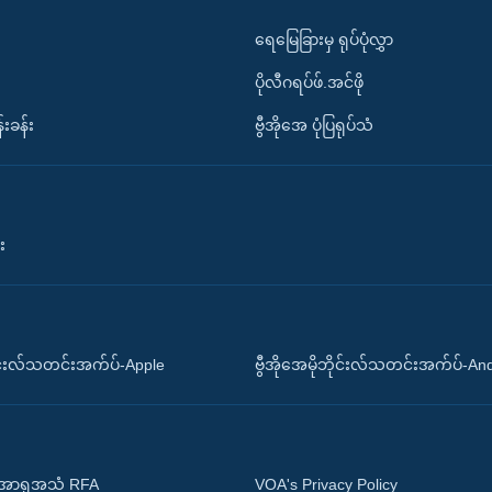
ရေမြေခြားမှ ရုပ်ပုံလွှာ
ပိုလီဂရပ်ဖ်.အင်ဖို
်းခန်း
ဗွီအိုအေ ပုံပြရုပ်သံ
း
ိုင်းလ်သတင်းအက်ပ်-Apple
ဗွီအိုအေမိုဘိုင်းလ်သတင်းအက်ပ်-An
 အာရှအသံ RFA
VOA's Privacy Policy