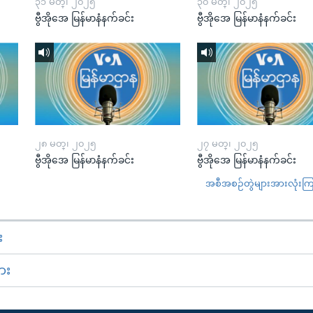
၃၁ မတ္၊ ၂၀၂၅
၃၀ မတ္၊ ၂၀၂၅
ဗွီအိုအေ မြန်မာနံနက်ခင်း
ဗွီအိုအေ မြန်မာနံနက်ခင်း
၂၈ မတ္၊ ၂၀၂၅
၂၇ မတ္၊ ၂၀၂၅
ဗွီအိုအေ မြန်မာနံနက်ခင်း
ဗွီအိုအေ မြန်မာနံနက်ခင်း
အစီအစဉ်တွဲများအားလုံးကြည့
း
ား