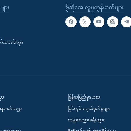
ုများ
ဗွီအိုအေ လူမှုကွန်ယက်များ
းလ်သတင်းလွှာ
ပညာ
မြန်မာပြည်မှပေးစာ
အနာဂတ်ကမ္ဘာ
မြင်ကွင်းကျယ်မှတ်စုများ
ကမ္ဘာတလွှားခရီးသွား