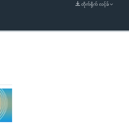
တိုက်ရိုက် လင့်ခ်
EMBED