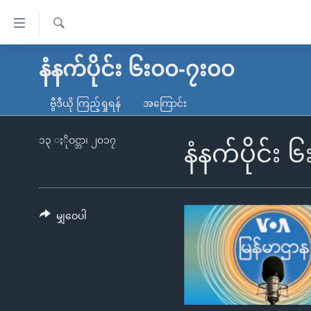
သုံး
ရ
ရှာဖွေ
လွယ်ကူ
မူလစာမျက်နှာ
နံနက်ပိုင်း ၆း၀၀-၇း၀၀
ရ
စေ
မြန်မာ
လာ
ဗွီဒီယို ကြည့်ရှုရန်
အကြောင်း
သည့်
ဒ်
ကမ္ဘာ့သတင်းများ
Link
ဗွီဒီယို
နိုင်ငံတကာ
၁၃ ႏိုဝင္ဘာ၊ ၂၀၁၇
နံနက်ပိုင်း
များ
သတင်းလွတ်လပ်ခွင့်
အမေရိကန်
ပင်မ
ရပ်ဝန်းတခု လမ်းတခု အလွန်
တရုတ်
အကြောင်းအရာ
အင်္ဂလိပ်စာလေ့လာမယ်
အစ္စရေး-ပါလက်စတိုင်း
မျှဝေပါ
သို့
အပတ်စဉ်ကဏ္ဍများ
အမေရိကန်သုံးအီဒီယံ
ကျော်
ကြည့်
ရေဒီယိုနှင့်ရုပ်သံ အချက်အလက်များ
မကြေးမုံရဲ့ အင်္ဂလိပ်စာ
ရေဒီယို
ရန်
ရေဒီယို/တီဗွီအစီအစဉ်
ရုပ်ရှင်ထဲက အင်္ဂလိပ်စာ
တီဗွီ
ပင်မ