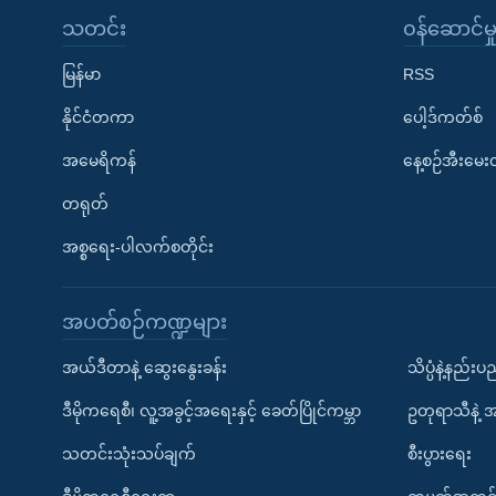
သတင်း
၀န်ဆောင်မှ
မြန်မာ
RSS
နိုင်ငံတကာ
ပေါ့ဒ်ကတ်စ်
အမေရိကန်
နေ့စဉ်အီးမေ
တရုတ်
အစ္စရေး-ပါလက်စတိုင်း
အပတ်စဉ်ကဏ္ဍများ
အယ်ဒီတာနဲ့ ဆွေးနွေးခန်း
သိပ္ပံနဲ့နည်း
ဒီမိုကရေစီ၊ လူ့အခွင့်အရေးနှင့် ခေတ်ပြိုင်ကမ္ဘာ
ဥတုရာသီနဲ့ 
သတင်းသုံးသပ်ချက်
စီးပွားရေး