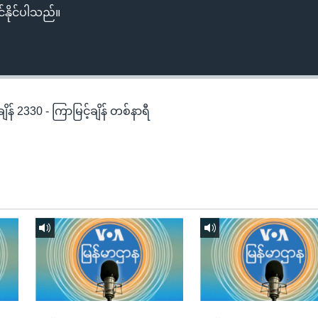
်နိုင်ပါသည်။
န် 2330 - ကြာမြင့်ချိန် တစ်နာရီ