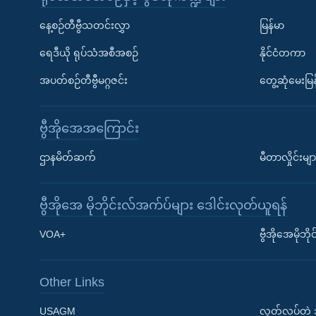
နေ့စဉ်တီဗွီသတင်းလွှာ
မြန်မာ
ရေဒီယို ရုပ်သံအစီအစဉ်
နိုင်ငံတကာ
အပတ်စဉ်တီဗွီမဂ္ဂဇင်း
တွေ့ဆုံမေးမြန
ဗွီအိုအေအကြောင်း
ဌာနမိတ်ဆက်
မီတာလှိုင်းမျာ
ဗွီအိုအေ မိုဘိုင်းလ်အက်ပ်များ ဒေါင်းလုတ်ယူရန်
Learning English
VOA+
ဗွီအိုအေမိုဘ
ဗွီအိုအေ လူမှုကွန်ယက်များ
Other Links
USAGM
လွတ်လပ်တဲ့