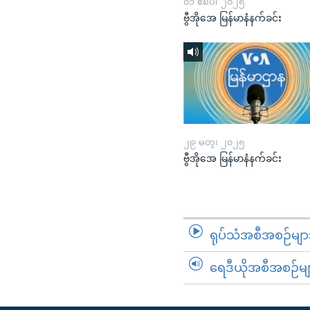
၀၁ ဧၿပီ၊ ၂၀၂၅
ဗွီအိုအေ မြန်မာနံနက်ခင်း
၂၉ မတ္၊ ၂၀၂၅
ဗွီအိုအေ မြန်မာနံနက်ခင်း
ရုပ်သံအစီအစဉ်မျာ
ရေဒီယိုအစီအစဉ်မျ