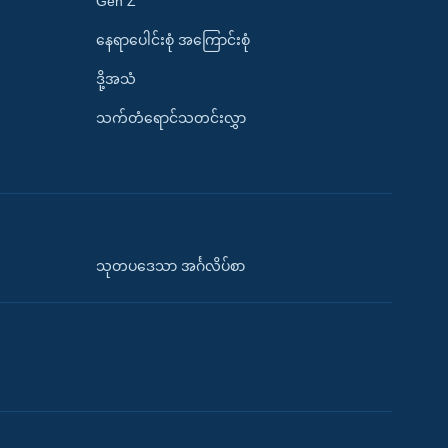
Gen Z
နေရာပေါင်းစုံ အကြောင်းစုံ
ဒို့အသံ
သက်တံရောင်သတင်းလွှာ
သုတပဒေသာ အင်္ဂလိပ်စာ