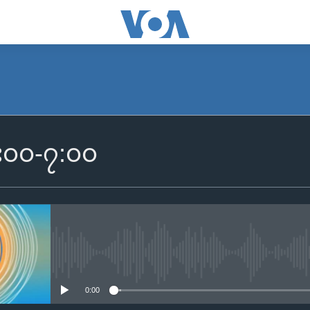
SUBSCRIBE
 ၆း၀၀-၇:၀၀
Apple Podcasts
Spotify
ရယူရန်
No media source currently availa
0:00