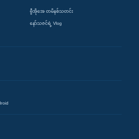
ဗွီအိုအေ တမိနစ်သတင်း
နော်သဇင်ရဲ့ Vlog
droid