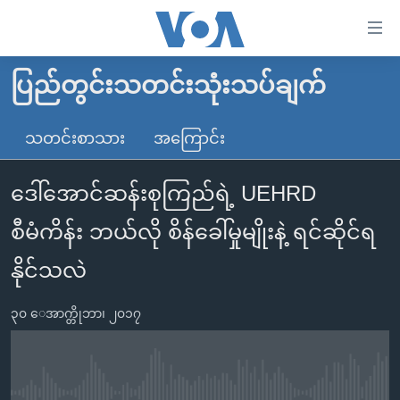
သုံး
ရ
လွယ်ကူ
ပြည်တွင်းသတင်းသုံးသပ်ချက်
မူလစာမျက်နှာ
စေ
မြန်မာ
သတင်းစာသား
အကြောင်း
သည့်
ကမ္ဘာ့သတင်းများ
Link
ဒေါ်အောင်ဆန်းစုကြည်ရဲ့ UEHRD
ဗွီဒီယို
နိုင်ငံတကာ
များ
သတင်းလွတ်လပ်ခွင့်
အမေရိကန်
စီမံကိန်း ဘယ်လို စိန်ခေါ်မှုမျိုးနဲ့ ရင်ဆိုင်ရ
ပင်မ
ရပ်ဝန်းတခု လမ်းတခု အလွန်
တရုတ်
အကြောင်းအရာ
နိုင်သလဲ
သို့
အင်္ဂလိပ်စာလေ့လာမယ်
အစ္စရေး-ပါလက်စတိုင်း
ကျော်
၃၀ ေအာက္တိုဘာ၊ ၂၀၁၇
အပတ်စဉ်ကဏ္ဍများ
အမေရိကန်သုံးအီဒီယံ
ကြည့်
ရေဒီယိုနှင့်ရုပ်သံ အချက်အလက်များ
မကြေးမုံရဲ့ အင်္ဂလိပ်စာ
ရေဒီယို
ရန်
ပင်မ
ရေဒီယို/တီဗွီအစီအစဉ်
ရုပ်ရှင်ထဲက အင်္ဂလိပ်စာ
တီဗွီ