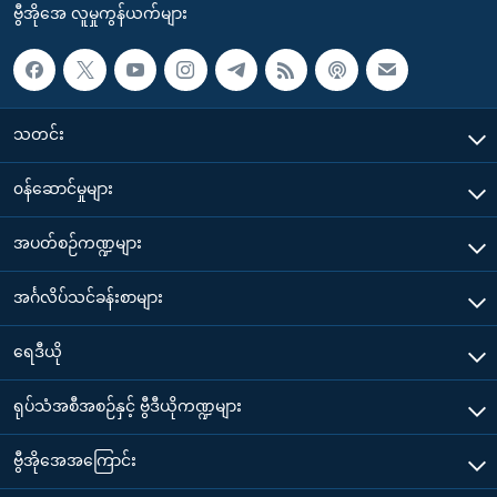
ဗွီအိုအေ လူမှုကွန်ယက်များ
သတင်း
၀န်ဆောင်မှုများ
အပတ်စဉ်ကဏ္ဍများ
အင်္ဂလိပ်သင်ခန်းစာများ
ရေဒီယို
ရုပ်သံအစီအစဉ်နှင့် ဗွီဒီယိုကဏ္ဍများ
ဗွီအိုအေအကြောင်း