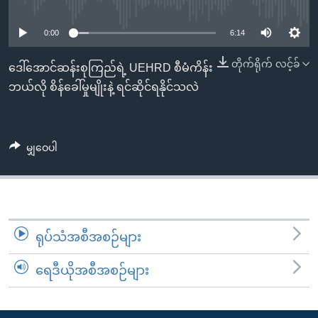
No media source currently available
အ
သုတပဒေသာ အင်္ဂလိပ်စာ
ညွန်း
Learning English
0:00
6:14
စာမျက်နှာ
သို့
ဗွီအိုအေ လူမှုကွန်ယက်များ
တိုက်ရိုက် လင့်ခ်
ဒေါ်အောင်ဆန်းစုကြည်ရဲ့ UEHRD စီမံကိန်း
ကျော်
ဘယ်လို စိန်ခေါ်မှုမျိုးနဲ့ ရင်ဆိုင်ရနိုင်သလဲ
ကြည့်
ရန်
ဘာသာစကားများ
ရှာဖွေ
မျှဝေပါ
ရန်
နေရာ
သို့
ကျော်
ရန်
ရုပ်သံအစီအစဉ်များ
ရေဒီယိုအစီအစဉ်များ