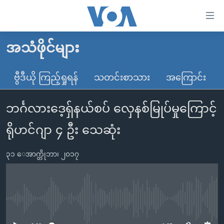
သုံး
ရ
လွယ်ကူ
အသံဖိုင်များ
မူလစာမျက်နှာ
စေ
မြန်မာ
ဗွီဒီယို ကြည့်ရှုရန်
သတင်းစာသား
အကြောင်း
သည့်
ကမ္ဘာ့သတင်းများ
Link
ဘင်္ဂလားဒေ့ရှ်နယ်စပ် လှေနစ်မြုပ်မှုကြောင့်
ဗွီဒီယို
နိုင်ငံတကာ
များ
သတင်းလွတ်လပ်ခွင့်
အမေရိကန်
ရိုဟင်ဂျာ ၄ ဦး သေဆုံး
ပင်မ
ရပ်ဝန်းတခု လမ်းတခု အလွန်
တရုတ်
အကြောင်းအရာ
၃၁ ေအာက္တိုဘာ၊ ၂၀၁၇
သို့
အင်္ဂလိပ်စာလေ့လာမယ်
အစ္စရေး-ပါလက်စတိုင်း
ကျော်
အပတ်စဉ်ကဏ္ဍများ
အမေရိကန်သုံးအီဒီယံ
ကြည့်
ရေဒီယိုနှင့်ရုပ်သံ အချက်အလက်များ
မကြေးမုံရဲ့ အင်္ဂလိပ်စာ
ရေဒီယို
ရန်
No media source currently available
ပင်မ
ရေဒီယို/တီဗွီအစီအစဉ်
ရုပ်ရှင်ထဲက အင်္ဂလိပ်စာ
တီဗွီ