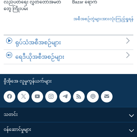
လည်ပတ်ရေး လွှတ်တော်အမတ်
Bazar ရောက်
တွေ ကြိုးပမ်း
အစီအစဉ်တွဲများအားလုံးကြည့်ရှုရန်
ရုပ်သံအစီအစဉ်များ
ရေဒီယိုအစီအစဉ်များ
ဗွီအိုအေ လူမှုကွန်ယက်များ
သတင်း
၀န်ဆောင်မှုများ