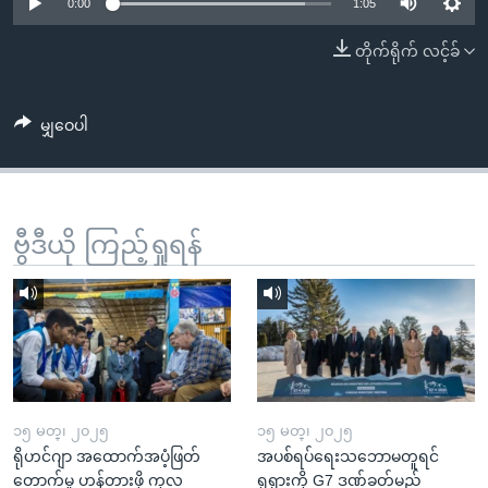
အ
0:00
1:05
သုတပဒေသာ အင်္ဂလိပ်စာ
ညွန်း
Learning English
တိုက်ရိုက် လင့်ခ်
စာမျက်နှာ
သို့
ဗွီအိုအေ လူမှုကွန်ယက်များ
ကျော်
မျှဝေပါ
ကြည့်
ရန်
ဘာသာစကားများ
ရှာဖွေ
ဗွီဒီယို ကြည့်ရှုရန်
ရန်
နေရာ
သို့
ကျော်
ရန်
၁၅ မတ္၊ ၂၀၂၅
၁၅ မတ္၊ ၂၀၂၅
ရိုဟင်ဂျာ အထောက်အပံ့ဖြတ်
အပစ်ရပ်ရေးသဘောမတူရင်
တောက်မှု ဟန့်တားဖို့ ကုလ
ရုရှားကို G7 ဒဏ်ခတ်မည်