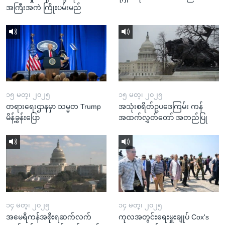
အကြီးအကဲ ကြိုးပမ်းမည်
၁၅ မတ္၊ ၂၀၂၅
၁၅ မတ္၊ ၂၀၂၅
တရားရေးဌာနမှာ သမ္မတ Trump
အသုံးစရိတ်ဥပဒေကြမ်း ကန်
မိန့်ခွန်းပြော
အထက်လွှတ်တော် အတည်ပြု
၁၄ မတ္၊ ၂၀၂၅
၁၄ မတ္၊ ၂၀၂၅
အမေရိကန်အစိုးရဆက်လက်
ကုလအတွင်းရေးမှူးချုပ် Cox's