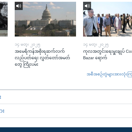
၁၄ မတ္၊ ၂၀၂၅
၁၄ မတ္၊ ၂၀၂၅
အမေရိကန်အစိုးရဆက်လက်
ကုလအတွင်းရေးမှူးချုပ် Co
လည်ပတ်ရေး လွှတ်တော်အမတ်
Bazar ရောက်
တွေ ကြိုးပမ်း
အစီအစဉ်တွဲများအားလုံးကြည့
း
ား