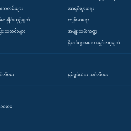
ားသတင်းများ
အာရှစီးပွားရေး
်မာ နှိုင်းယှဉ်ချက်
ကျန်းမာရေး
ပြားသတင်းများ
အမျိုးသမီးကဏ္ဍ
ရိုဟင်ဂျာအရေး မျှော်လင့်ချက်
်္ဂလိပ်စာ
ရုပ်ရှင်ထဲက အင်္ဂလိပ်စာ
၀-၁၀း၀၀