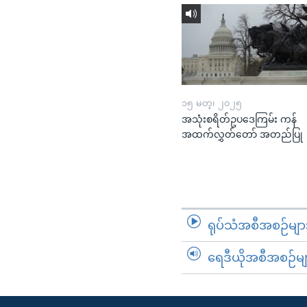
၁၅ မတ္၊ ၂၀၂၅
အသုံးစရိတ်ဥပဒေကြမ်း ကန်
အထက်လွှတ်တော် အတည်ပြု
ရုပ်သံအစီအစဉ်မျာ
ရေဒီယိုအစီအစဉ်မျ