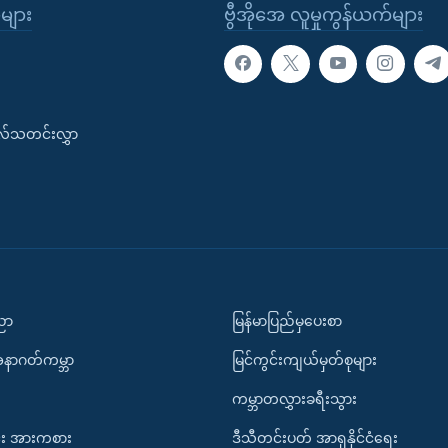
ုများ
ဗွီအိုအေ လူမှုကွန်ယက်များ
းလ်သတင်းလွှာ
ပညာ
မြန်မာပြည်မှပေးစာ
အနာဂတ်ကမ္ဘာ
မြင်ကွင်းကျယ်မှတ်စုများ
ကမ္ဘာတလွှားခရီးသွား
း အားကစား
ဒီသီတင်းပတ် အာရှနိုင်ငံရေး