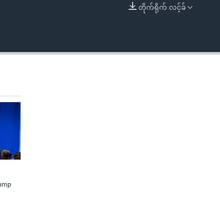
တိုက်ရိုက် လင့်ခ်
EMBED
rump