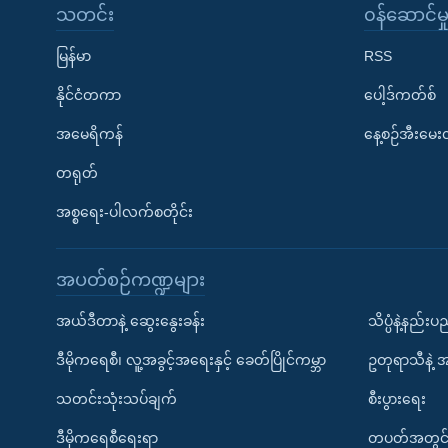
သတင်း
၀န်ဆောင်မှ
မြန်မာ
RSS
နိုင်ငံတကာ
ပေါ့ဒ်ကတ်စ်
အမေရိကန်
နေ့စဉ်အီးမေ
တရုတ်
အစ္စရေး-ပါလက်စတိုင်း
အပတ်စဉ်ကဏ္ဍများ
အယ်ဒီတာနဲ့ ဆွေးနွေးခန်း
သိပ္ပံနဲ့နည်း
ဒီမိုကရေစီ၊ လူ့အခွင့်အရေးနှင့် ခေတ်ပြိုင်ကမ္ဘာ
ဥတုရာသီနဲ့ 
သတင်းသုံးသပ်ချက်
စီးပွားရေး
ဒီမိုကရေစီရေးရာ
တပတ်အတွင်