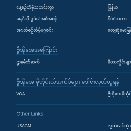
နေ့စဉ်တီဗွီသတင်းလွှာ
မြန်မာ
ရေဒီယို ရုပ်သံအစီအစဉ်
နိုင်ငံတကာ
အပတ်စဉ်တီဗွီမဂ္ဂဇင်း
တွေ့ဆုံမေးမြန
ဗွီအိုအေအကြောင်း
ဌာနမိတ်ဆက်
မီတာလှိုင်းမျာ
ဗွီအိုအေ မိုဘိုင်းလ်အက်ပ်များ ဒေါင်းလုတ်ယူရန်
Learning English
VOA+
ဗွီအိုအေမိုဘ
ဗွီအိုအေ လူမှုကွန်ယက်များ
Other Links
USAGM
လွတ်လပ်တဲ့