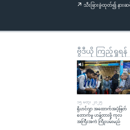
သုတပဒေသာ အင်္ဂလိပ်စာ
အ
သီးခြားခွဲထုတ်၍ နားဆင
ညွန်း
စာမျက်နှာ
သို့
ကျော်
ကြည့်
ရန်
ဗွီဒီယို ကြည့်ရှုရန်
ရှာဖွေ
ရန်
နေရာ
သို့
ကျော်
ရန်
၁၅ မတ္၊ ၂၀၂၅
ရိုဟင်ဂျာ အထောက်အပံ့ဖြတ်
တောက်မှု ဟန့်တားဖို့ ကုလ
အကြီးအကဲ ကြိုးပမ်းမည်