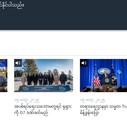
်နိုင်ပါသည်။
၁၅ မတ္၊ ၂၀၂၅
၁၅ မတ္၊ ၂၀၂၅
အပစ်ရပ်ရေးသဘောမတူရင် ရုရှား
တရားရေးဌာနမှာ သမ္မတ T
ကို G7 ဒဏ်ခတ်မည်
မိန့်ခွန်းပြော