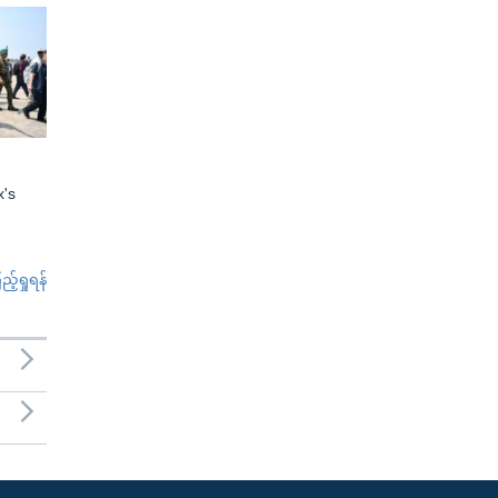
x's
်ရှုရန်