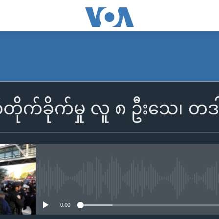
ိုက်ခိုက်မှု လူ ၈ ဦးသေ၊ 
No media source currently availa
0:00