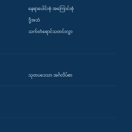
နေရာပေါင်းစုံ အကြောင်းစုံ
ဒို့အသံ
သက်တံရောင်သတင်းလွှာ
သုတပဒေသာ အင်္ဂလိပ်စာ