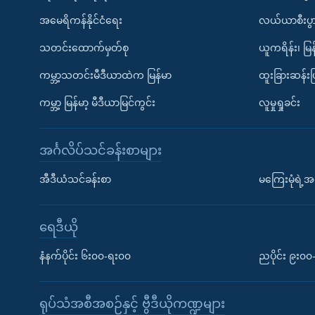
အမေရိကန်နိုင်ငံရေး
လယ်ယာစီးပွ
သတင်းထောက်မှတ်စု
ယူကရိန်း၊ မြန
ကမ္ဘာ့သတင်းမီဒီယာထဲက မြန်မာ
ထူးခြားဆန်း
ကမ္ဘာ့ မြန်မာ့ မီဒီယာမြင်ကွင်း
လူမှုရှုခင်း
အင်္ဂလိပ်သင်ခန်းစာများ
အီဒီယံသင်ခန်းစာ
မကြေးမုံရဲ့အင
ရေဒီယို
နံနက်ပိုင်း ၆း၀၀-ရး၀၀
ညပိုင်း ၉း၀
ရုပ်သံအစီအစဉ်နှင့် ဗွီဒီယိုကဏ္ဍများ