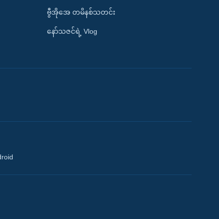
ဗွီအိုအေ တမိနစ်သတင်း
နော်သဇင်ရဲ့ Vlog
droid