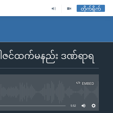
တိုက်ရိုက်
တဒါဇင်ထက်မနည်း ဒဏ်ရာရ
EMBED
ble
5:52