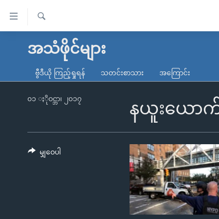
သုံး
ရ
ရှာဖွေ
လွယ်ကူ
မူလစာမျက်နှာ
အသံဖိုင်များ
ရ
စေ
မြန်မာ
လာ
ဗွီဒီယို ကြည့်ရှုရန်
သတင်းစာသား
အကြောင်း
သည့်
ဒ်
ကမ္ဘာ့သတင်းများ
Link
ဗွီဒီယို
နိုင်ငံတကာ
၀၁ ႏိုဝင္ဘာ၊ ၂၀၁၇
နယူးယောက်တ
များ
သတင်းလွတ်လပ်ခွင့်
အမေရိကန်
ပင်မ
ရပ်ဝန်းတခု လမ်းတခု အလွန်
တရုတ်
အကြောင်းအရာ
အင်္ဂလိပ်စာလေ့လာမယ်
အစ္စရေး-ပါလက်စတိုင်း
မျှဝေပါ
သို့
အပတ်စဉ်ကဏ္ဍများ
အမေရိကန်သုံးအီဒီယံ
ကျော်
ကြည့်
ရေဒီယိုနှင့်ရုပ်သံ အချက်အလက်များ
မကြေးမုံရဲ့ အင်္ဂလိပ်စာ
ရေဒီယို
ရန်
ရေဒီယို/တီဗွီအစီအစဉ်
ရုပ်ရှင်ထဲက အင်္ဂလိပ်စာ
တီဗွီ
ပင်မ