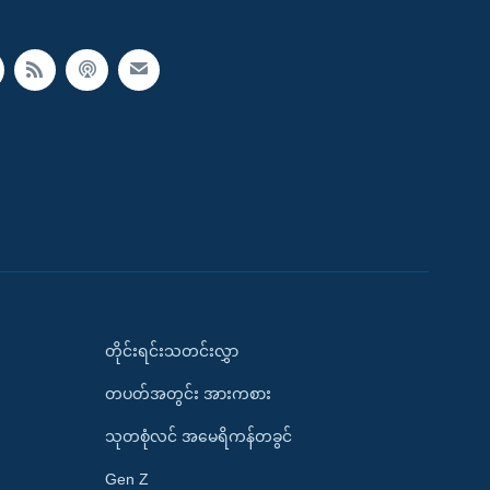
တိုင်းရင်းသတင်းလွှာ
တပတ်အတွင်း အားကစား
သုတစုံလင် အမေရိကန်တခွင်
Gen Z