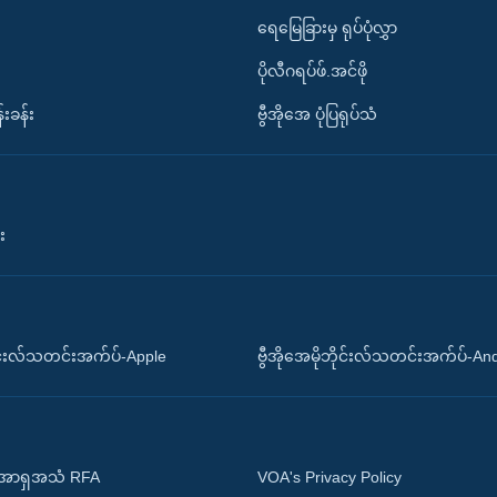
ရေမြေခြားမှ ရုပ်ပုံလွှာ
ပိုလီဂရပ်ဖ်.အင်ဖို
်းခန်း
ဗွီအိုအေ ပုံပြရုပ်သံ
း
ိုင်းလ်သတင်းအက်ပ်-Apple
ဗွီအိုအေမိုဘိုင်းလ်သတင်းအက်ပ်-An
 အာရှအသံ RFA
VOA's Privacy Policy