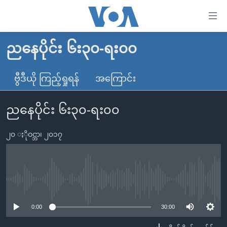
သုံး
ရ
လွယ်ကူ
ညနေပိုင်း ၆း၃၀-ရး၀၀
မူလစာမျက်နှာ
စေ
မြန်မာ
ဗွီဒီယို ကြည့်ရှုရန်
အကြောင်း
သည့်
ကမ္ဘာ့သတင်းများ
Link
ညနေပိုင်း ၆း၃၀-ရး၀၀
ဗွီဒီယို
နိုင်ငံတကာ
များ
သတင်းလွတ်လပ်ခွင့်
အမေရိကန်
ပင်မ
၂၀ ႏိုဝင္ဘာ၊ ၂၀၁၇
ရပ်ဝန်းတခု လမ်းတခု အလွန်
တရုတ်
အကြောင်းအရာ
သို့
အင်္ဂလိပ်စာလေ့လာမယ်
အစ္စရေး-ပါလက်စတိုင်း
ကျော်
အပတ်စဉ်ကဏ္ဍများ
အမေရိကန်သုံးအီဒီယံ
No media source currently available
ကြည့်
ရေဒီယိုနှင့်ရုပ်သံ အချက်အလက်များ
မကြေးမုံရဲ့ အင်္ဂလိပ်စာ
ရေဒီယို
ရန်
0:00
30:00
ပင်မ
ရေဒီယို/တီဗွီအစီအစဉ်
ရုပ်ရှင်ထဲက အင်္ဂလိပ်စာ
တီဗွီ