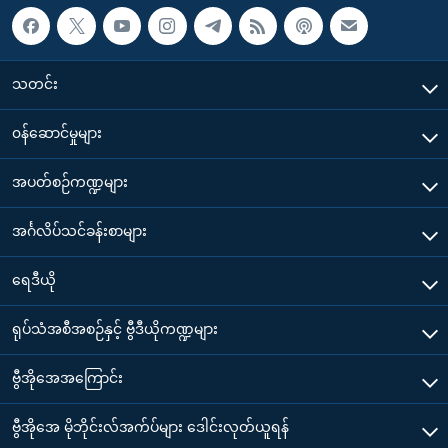
သတင်း
၀န်ဆောင်မှုများ
အပတ်စဉ်ကဏ္ဍများ
အင်္ဂလိပ်သင်ခန်းစာများ
ရေဒီယို
ရုပ်သံအစီအစဉ်နှင့် ဗွီဒီယိုကဏ္ဍများ
ဗွီအိုအေအကြောင်း
ဗွီအိုအေ မိုဘိုင်းလ်အက်ပ်များ ဒေါင်းလုတ်ယူရန်