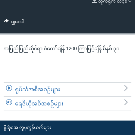
တိုက်ရိုက် လင့်ခ်
အ
သုတပဒေသာ အင်္ဂလိပ်စာ
ညွန်း
Learning English
စာမျက်နှာ
မျှဝေပါ
သို့
ဗွီအိုအေ လူမှုကွန်ယက်များ
ကျော်
ကြည့်
အပြည်ပြည်ဆိုင်ရာ စံတော်ချိန် 1200 ကြာမြင့်ချိန် မိနစ် ၃၀
ရန်
ဘာသာစကားများ
ရှာဖွေ
ရန်
နေရာ
သို့
ရုပ်သံအစီအစဉ်များ
ကျော်
ရန်
ရေဒီယိုအစီအစဉ်များ
ဗွီအိုအေ လူမှုကွန်ယက်များ