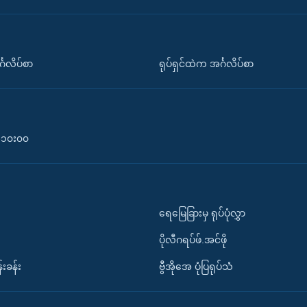
်္ဂလိပ်စာ
ရုပ်ရှင်ထဲက အင်္ဂလိပ်စာ
၀-၁၀း၀၀
ရေမြေခြားမှ ရုပ်ပုံလွှာ
ပိုလီဂရပ်ဖ်.အင်ဖို
်းခန်း
ဗွီအိုအေ ပုံပြရုပ်သံ