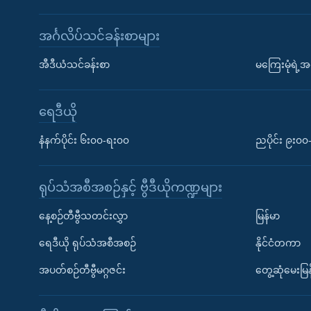
အင်္ဂလိပ်သင်ခန်းစာများ
အီဒီယံသင်ခန်းစာ
မကြေးမုံရဲ့အင
ရေဒီယို
နံနက်ပိုင်း ၆း၀၀-ရး၀၀
ညပိုင်း ၉း၀
ရုပ်သံအစီအစဉ်နှင့် ဗွီဒီယိုကဏ္ဍများ
နေ့စဉ်တီဗွီသတင်းလွှာ
မြန်မာ
ရေဒီယို ရုပ်သံအစီအစဉ်
နိုင်ငံတကာ
အပတ်စဉ်တီဗွီမဂ္ဂဇင်း
တွေ့ဆုံမေးမြန