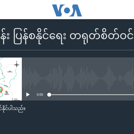
ိန်း ပြန်စနိုင်ရေး တရုတ်စိတ်ဝ
No media source currently availa
0:00
်နိုင်ပါသည်။