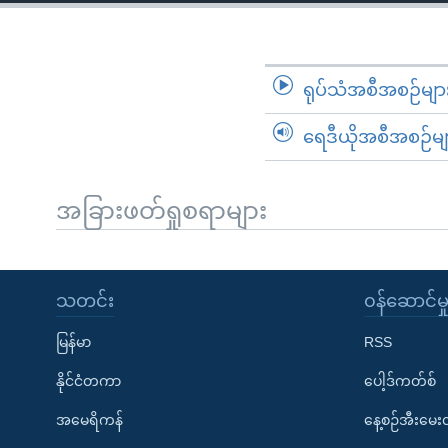
သုတပဒေသာ အင်္ဂလိပ်စာ
အ
ညွန်း
စာမျက်နှာ
သို့
ရုပ်သံအစီအစဉ်မျာ
ကျော်
ရေဒီယိုအစီအစဉ်မျ
ကြည့်
ရန်
ရှာဖွေ
အခြားဖတ်ရှုစရာများ
ရန်
နေရာ
သို့
သတင်း
၀န်ဆောင်မှ
ကျော်
ရန်
မြန်မာ
RSS
နိုင်ငံတကာ
ပေါ့ဒ်ကတ်စ်
အမေရိကန်
နေ့စဉ်အီးမေ