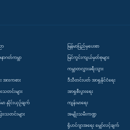
ပညာ
မြန်မာပြည်မှပေးစာ
အနာဂတ်ကမ္ဘာ
မြင်ကွင်းကျယ်မှတ်စုများ
ကမ္ဘာတလွှားခရီးသွား
း အားကစား
ဒီသီတင်းပတ် အာရှနိုင်ငံရေး
ားသတင်းများ
အာရှစီးပွားရေး
်မာ နှိုင်းယှဉ်ချက်
ကျန်းမာရေး
ပြားသတင်းများ
အမျိုးသမီးကဏ္ဍ
ရိုဟင်ဂျာအရေး မျှော်လင့်ချက်