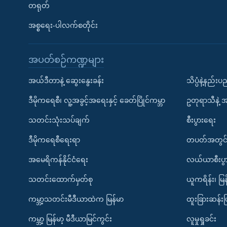
တရုတ်
အစ္စရေး-ပါလက်စတိုင်း
အပတ်စဉ်ကဏ္ဍများ
အယ်ဒီတာနဲ့ ဆွေးနွေးခန်း
သိပ္ပံနဲ့နည်း
ဒီမိုကရေစီ၊ လူ့အခွင့်အရေးနှင့် ခေတ်ပြိုင်ကမ္ဘာ
ဥတုရာသီနဲ့ 
သတင်းသုံးသပ်ချက်
စီးပွားရေး
ဒီမိုကရေစီရေးရာ
တပတ်အတွင်
အမေရိကန်နိုင်ငံရေး
လယ်ယာစီးပွ
သတင်းထောက်မှတ်စု
ယူကရိန်း၊ မြန
ကမ္ဘာ့သတင်းမီဒီယာထဲက မြန်မာ
ထူးခြားဆန်း
ကမ္ဘာ့ မြန်မာ့ မီဒီယာမြင်ကွင်း
လူမှုရှုခင်း