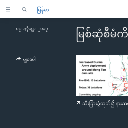
သုံး
မြန်မာ
ရ
ရှာဖွေ
လွယ်ကူ
မူလစာမျက်နှာ
၀၉ ႏိုဝင္ဘာ၊ ၂၀၁၇
ရ
မြစ်ဆုံစီမံက
စေ
မြန်မာ
လာ
သည့်
ဒ်
ကမ္ဘာ့သတင်းများ
Link
ဗွီဒီယို
နိုင်ငံတကာ
မျှဝေပါ
များ
သတင်းလွတ်လပ်ခွင့်
အမေရိကန်
ပင်မ
ရပ်ဝန်းတခု လမ်းတခု အလွန်
တရုတ်
အကြောင်းအရာ
အင်္ဂလိပ်စာလေ့လာမယ်
အစ္စရေး-ပါလက်စတိုင်း
သို့
အပတ်စဉ်ကဏ္ဍများ
အမေရိကန်သုံးအီဒီယံ
ကျော်
သီးခြားခွဲထုတ်၍ နားဆင
ကြည့်
ရေဒီယိုနှင့်ရုပ်သံ အချက်အလက်များ
မကြေးမုံရဲ့ အင်္ဂလိပ်စာ
ရေဒီယို
ရန်
ရေဒီယို/တီဗွီအစီအစဉ်
ရုပ်ရှင်ထဲက အင်္ဂလိပ်စာ
တီဗွီ
ပင်မ