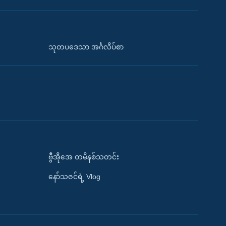
သုတပဒေသာ အင်္ဂလိပ်စာ
ဗွီအိုအေ တမိနစ်သတင်း
နော်သဇင်ရဲ့ Vlog