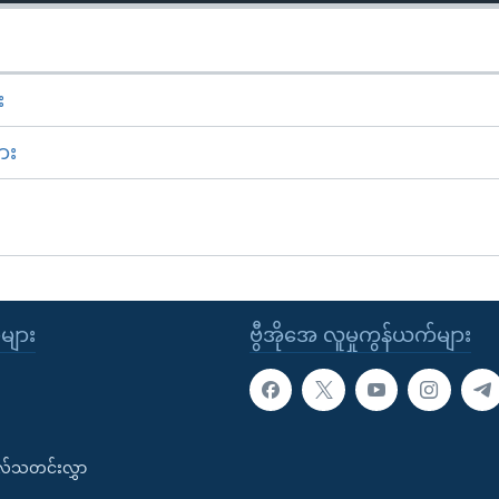
း
ား
ုများ
ဗွီအိုအေ လူမှုကွန်ယက်များ
းလ်သတင်းလွှာ