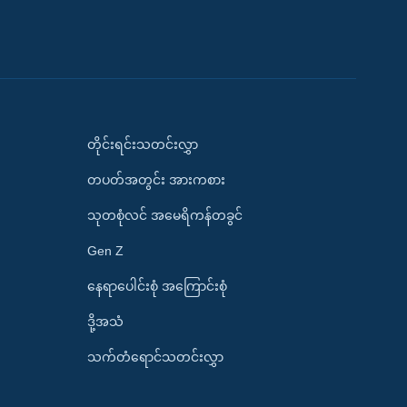
တိုင်းရင်းသတင်းလွှာ
တပတ်အတွင်း အားကစား
သုတစုံလင် အမေရိကန်တခွင်
Gen Z
နေရာပေါင်းစုံ အကြောင်းစုံ
ဒို့အသံ
သက်တံရောင်သတင်းလွှာ