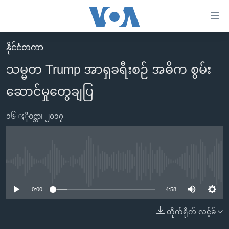
သုံး
ရ
လွယ်ကူ
နိုင်ငံတကာ
မူလစာမျက်နှာ
စေ
သမ္မတ Trump အာရှခရီးစဉ် အဓိက စွမ်း
မြန်မာ
သည့်
ဆောင်မှုတွေချပြ
ကမ္ဘာ့သတင်းများ
Link
ဗွီဒီယို
နိုင်ငံတကာ
များ
၁၆ ႏိုဝင္ဘာ၊ ၂၀၁၇
သတင်းလွတ်လပ်ခွင့်
အမေရိကန်
ပင်မ
ရပ်ဝန်းတခု လမ်းတခု အလွန်
တရုတ်
အကြောင်းအရာ
သို့
အင်္ဂလိပ်စာလေ့လာမယ်
အစ္စရေး-ပါလက်စတိုင်း
No media source currently available
ကျော်
အပတ်စဉ်ကဏ္ဍများ
အမေရိကန်သုံးအီဒီယံ
ကြည့်
0:00
4:58
ရေဒီယိုနှင့်ရုပ်သံ အချက်အလက်များ
မကြေးမုံရဲ့ အင်္ဂလိပ်စာ
ရေဒီယို
ရန်
တိုက်ရိုက် လင့်ခ်
ပင်မ
ရေဒီယို/တီဗွီအစီအစဉ်
ရုပ်ရှင်ထဲက အင်္ဂလိပ်စာ
တီဗွီ