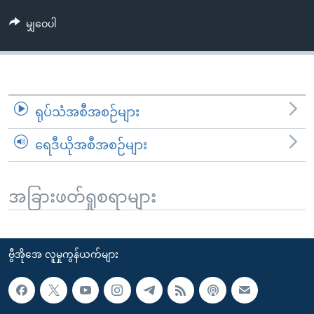
အ
သုတပဒေသာ အင်္ဂလိပ်စာ
ညွန်း
Learning English
မျှဝေပါ
စာမျက်နှာ
သို့
ဗွီအိုအေ လူမှုကွန်ယက်များ
ကျော်
ကြည့်
ရုပ်သံအစီအစဉ်များ
ရန်
ဘာသာစကားများ
ရှာဖွေ
ရေဒီယိုအစီအစဉ်များ
ရန်
နေရာ
သို့
အခြားဖတ်ရှုစရာများ
ကျော်
ရန်
ဗွီအိုအေ လူမှုကွန်ယက်များ