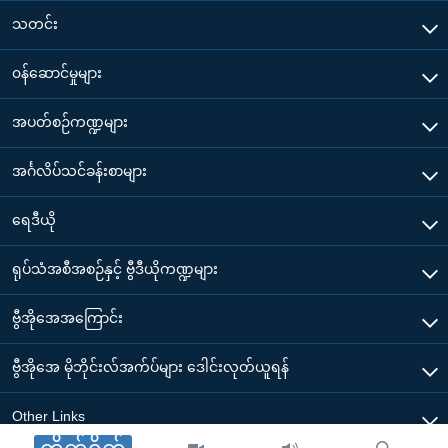
သတင်း
၀န်ဆောင်မှုများ
အပတ်စဉ်ကဏ္ဍများ
အင်္ဂလိပ်သင်ခန်းစာများ
ရေဒီယို
ရုပ်သံအစီအစဉ်နှင့် ဗွီဒီယိုကဏ္ဍများ
ဗွီအိုအေအကြောင်း
ဗွီအိုအေ မိုဘိုင်းလ်အက်ပ်များ ဒေါင်းလုတ်ယူရန်
Other Links