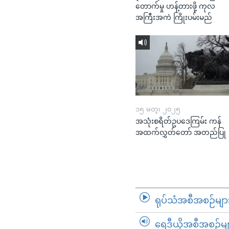
တောက်မှု ဟန့်တားဖို့ ကုလ
အကြီးအကဲ ကြိုးပမ်းမည်
၁၅ မတ္၊ ၂၀၂၅
အသုံးစရိတ်ဥပဒေကြမ်း ကန်
အထက်လွှတ်တော် အတည်ပြု
ရုပ်သံအစီအစဉ်မျာ
ရေဒီယိုအစီအစဉ်မျ