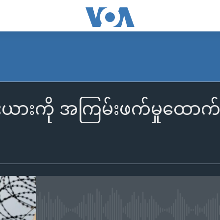
းယားကို အကြမ်းဖက်မှုထောက်ခံ
No media source currently availa