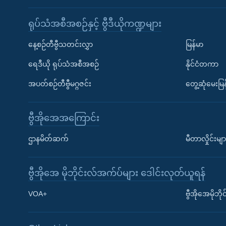
ရုပ်သံအစီအစဉ်နှင့် ဗွီဒီယိုကဏ္ဍများ
နေ့စဉ်တီဗွီသတင်းလွှာ
မြန်မာ
ရေဒီယို ရုပ်သံအစီအစဉ်
နိုင်ငံတကာ
အပတ်စဉ်တီဗွီမဂ္ဂဇင်း
တွေ့ဆုံမေးမြန
ဗွီအိုအေအကြောင်း
ဌာနမိတ်ဆက်
မီတာလှိုင်းမျာ
ဗွီအိုအေ မိုဘိုင်းလ်အက်ပ်များ ဒေါင်းလုတ်ယူရန်
Learning English
VOA+
ဗွီအိုအေမိုဘ
ဗွီအိုအေ လူမှုကွန်ယက်များ