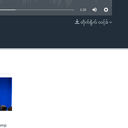
1:18
တိုက်ရိုက် လင့်ခ်
EMBED
rump