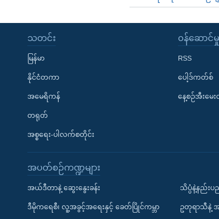
သတင်း
၀န်ဆောင်မှ
မြန်မာ
RSS
နိုင်ငံတကာ
ပေါ့ဒ်ကတ်စ်
အမေရိကန်
နေ့စဉ်အီးမေ
တရုတ်
အစ္စရေး-ပါလက်စတိုင်း
အပတ်စဉ်ကဏ္ဍများ
အယ်ဒီတာနဲ့ ဆွေးနွေးခန်း
သိပ္ပံနဲ့နည်း
ဒီမိုကရေစီ၊ လူ့အခွင့်အရေးနှင့် ခေတ်ပြိုင်ကမ္ဘာ
ဥတုရာသီနဲ့ 