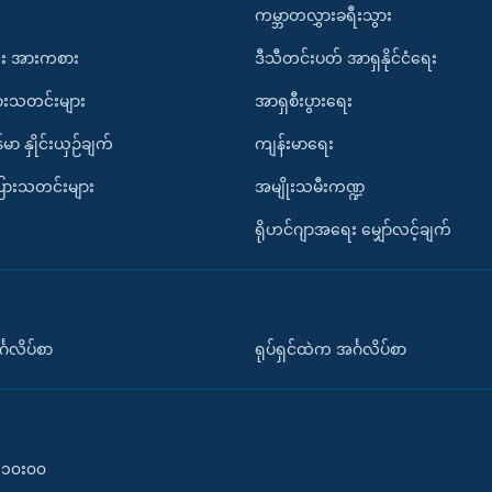
ကမ္ဘာတလွှားခရီးသွား
း အားကစား
ဒီသီတင်းပတ် အာရှနိုင်ငံရေး
ားသတင်းများ
အာရှစီးပွားရေး
်မာ နှိုင်းယှဉ်ချက်
ကျန်းမာရေး
ပြားသတင်းများ
အမျိုးသမီးကဏ္ဍ
ရိုဟင်ဂျာအရေး မျှော်လင့်ချက်
်္ဂလိပ်စာ
ရုပ်ရှင်ထဲက အင်္ဂလိပ်စာ
၀-၁၀း၀၀