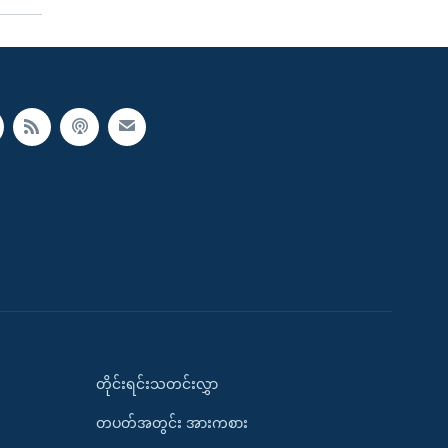
တိုင်းရင်းသတင်းလွှာ
တပတ်အတွင်း အားကစား