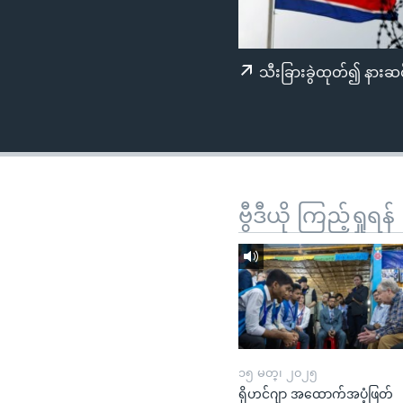
သုတပဒေသာ အင်္ဂလိပ်စာ
အ
ညွန်း
စာမျက်နှာ
သီးခြားခွဲထုတ်၍ နားဆင
သို့
ကျော်
ကြည့်
ရန်
ရှာဖွေ
ရန်
ဗွီဒီယို ကြည့်ရှုရန်
နေရာ
သို့
ကျော်
ရန်
၁၅ မတ္၊ ၂၀၂၅
ရိုဟင်ဂျာ အထောက်အပံ့ဖြတ်