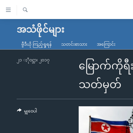
သုံး
ရ
ရှာဖွေ
လွယ်ကူ
မူလစာမျက်နှာ
အသံဖိုင်များ
ရ
စေ
မြန်မာ
လာ
ဗွီဒီယို ကြည့်ရှုရန်
သတင်းစာသား
အကြောင်း
သည့်
ဒ်
ကမ္ဘာ့သတင်းများ
Link
ဗွီဒီယို
နိုင်ငံတကာ
၂၁ ႏိုဝင္ဘာ၊ ၂၀၁၇
မြောက်ကိုရီ
များ
သတင်းလွတ်လပ်ခွင့်
အမေရိကန်
ပင်မ
ရပ်ဝန်းတခု လမ်းတခု အလွန်
တရုတ်
သတ်မှတ်
အကြောင်းအရာ
အင်္ဂလိပ်စာလေ့လာမယ်
အစ္စရေး-ပါလက်စတိုင်း
သို့
အပတ်စဉ်ကဏ္ဍများ
အမေရိကန်သုံးအီဒီယံ
ကျော်
ကြည့်
မျှဝေပါ
ရေဒီယိုနှင့်ရုပ်သံ အချက်အလက်များ
မကြေးမုံရဲ့ အင်္ဂလိပ်စာ
ရေဒီယို
ရန်
ရေဒီယို/တီဗွီအစီအစဉ်
ရုပ်ရှင်ထဲက အင်္ဂလိပ်စာ
တီဗွီ
ပင်မ