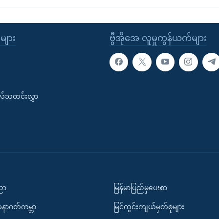
ုများ
ဗွီအိုအေ လူမှုကွန်ယက်များ
းလ်သတင်းလွှာ
ပညာ
မြန်မာပြည်မှပေးစာ
အနာဂတ်ကမ္ဘာ
မြင်ကွင်းကျယ်မှတ်စုများ