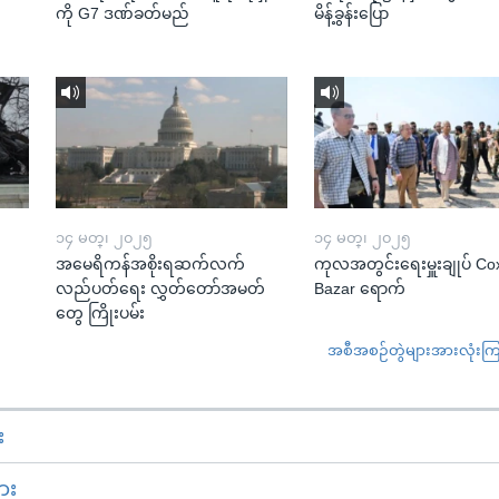
ကို G7 ဒဏ်ခတ်မည်
မိန့်ခွန်းပြော
၁၄ မတ္၊ ၂၀၂၅
၁၄ မတ္၊ ၂၀၂၅
အမေရိကန်အစိုးရဆက်လက်
ကုလအတွင်းရေးမှူးချုပ် Co
လည်ပတ်ရေး လွှတ်တော်အမတ်
Bazar ရောက်
တွေ ကြိုးပမ်း
အစီအစဉ်တွဲများအားလုံးကြည့
း
ား