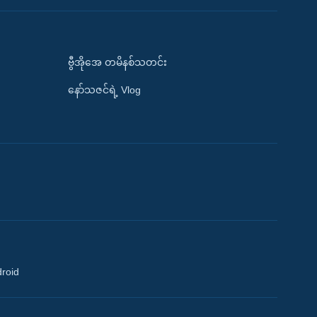
ဗွီအိုအေ တမိနစ်သတင်း
နော်သဇင်ရဲ့ Vlog
droid