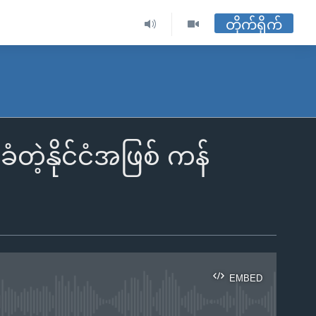
တိုက်ရိုက်
တဲ့နိုင်ငံအဖြစ် ကန်
EMBED
ble