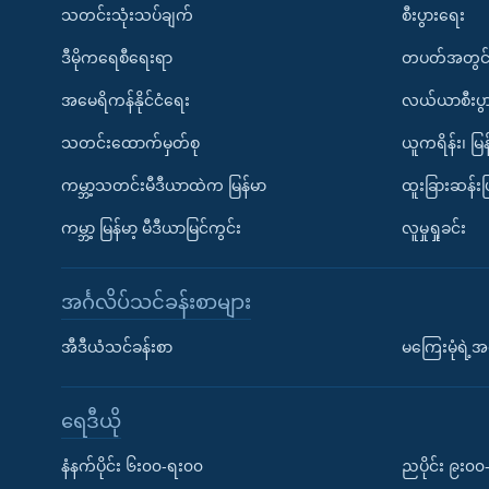
သတင်းသုံးသပ်ချက်
စီးပွားရေး
ဒီမိုကရေစီရေးရာ
တပတ်အတွင်
အမေရိကန်နိုင်ငံရေး
လယ်ယာစီးပွ
သတင်းထောက်မှတ်စု
ယူကရိန်း၊ မြန
ကမ္ဘာ့သတင်းမီဒီယာထဲက မြန်မာ
ထူးခြားဆန်း
ကမ္ဘာ့ မြန်မာ့ မီဒီယာမြင်ကွင်း
လူမှုရှုခင်း
အင်္ဂလိပ်သင်ခန်းစာများ
အီဒီယံသင်ခန်းစာ
မကြေးမုံရဲ့အင
ရေဒီယို
နံနက်ပိုင်း ၆း၀၀-ရး၀၀
ညပိုင်း ၉း၀