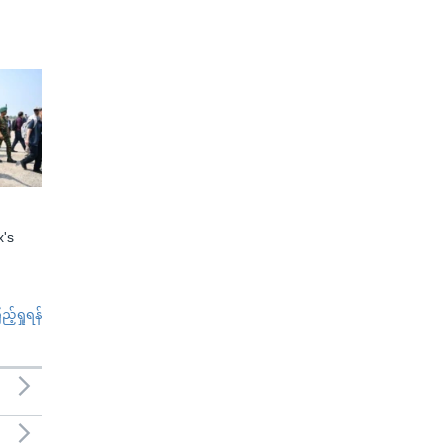
x's
်ရှုရန်