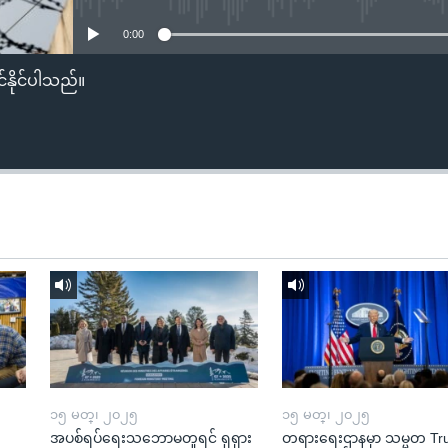
0:00
်နိုင်ပါသည်။
၁၅ မတ္၊ ၂၀၂၅
၁၅ မတ္၊ ၂၀၂၅
အပစ်ရပ်ရေးသဘောမတူရင် ရုရှား
တရားရေးဌာနမှာ သမ္မတ T