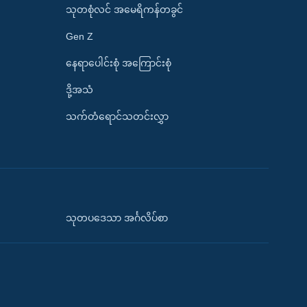
သုတစုံလင် အမေရိကန်တခွင်
Gen Z
နေရာပေါင်းစုံ အကြောင်းစုံ
ဒို့အသံ
သက်တံရောင်သတင်းလွှာ
သုတပဒေသာ အင်္ဂလိပ်စာ