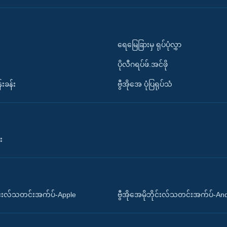
ရေမြေခြားမှ ရုပ်ပုံလွှာ
ပိုလီဂရပ်ဖ်.အင်ဖို
်းခန်း
ဗွီအိုအေ ပုံပြရုပ်သံ
း
ိုင်းလ်သတင်းအက်ပ်-Apple
ဗွီအိုအေမိုဘိုင်းလ်သတင်းအက်ပ်-An