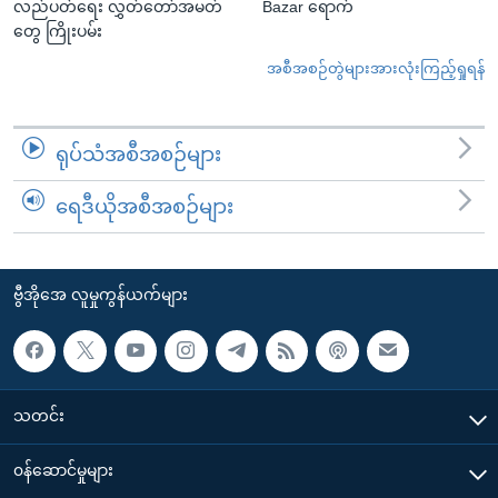
လည်ပတ်ရေး လွှတ်တော်အမတ်
Bazar ရောက်
တွေ ကြိုးပမ်း
အစီအစဉ်တွဲများအားလုံးကြည့်ရှုရန်
ရုပ်သံအစီအစဉ်များ
ရေဒီယိုအစီအစဉ်များ
ဗွီအိုအေ လူမှုကွန်ယက်များ
သတင်း
၀န်ဆောင်မှုများ