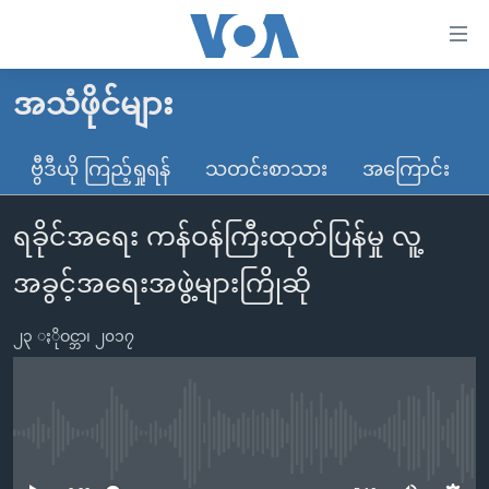
သုံး
ရ
လွယ်ကူ
အသံဖိုင်များ
မူလစာမျက်နှာ
စေ
မြန်မာ
ဗွီဒီယို ကြည့်ရှုရန်
သတင်းစာသား
အကြောင်း
သည့်
ကမ္ဘာ့သတင်းများ
Link
ရခိုင်အရေး ကန်ဝန်ကြီးထုတ်ပြန်မှု လူ့
ဗွီဒီယို
နိုင်ငံတကာ
များ
သတင်းလွတ်လပ်ခွင့်
အမေရိကန်
အခွင့်အရေးအဖွဲ့များကြိုဆို
ပင်မ
ရပ်ဝန်းတခု လမ်းတခု အလွန်
တရုတ်
အကြောင်းအရာ
၂၃ ႏိုဝင္ဘာ၊ ၂၀၁၇
သို့
အင်္ဂလိပ်စာလေ့လာမယ်
အစ္စရေး-ပါလက်စတိုင်း
ကျော်
အပတ်စဉ်ကဏ္ဍများ
အမေရိကန်သုံးအီဒီယံ
ကြည့်
ရေဒီယိုနှင့်ရုပ်သံ အချက်အလက်များ
မကြေးမုံရဲ့ အင်္ဂလိပ်စာ
ရေဒီယို
ရန်
No media source currently available
ပင်မ
ရေဒီယို/တီဗွီအစီအစဉ်
ရုပ်ရှင်ထဲက အင်္ဂလိပ်စာ
တီဗွီ