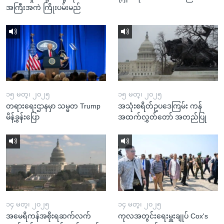
အကြီးအကဲ ကြိုးပမ်းမည်
၁၅ မတ္၊ ၂၀၂၅
၁၅ မတ္၊ ၂၀၂၅
တရားရေးဌာနမှာ သမ္မတ Trump
အသုံးစရိတ်ဥပဒေကြမ်း ကန်
မိန့်ခွန်းပြော
အထက်လွှတ်တော် အတည်ပြု
၁၄ မတ္၊ ၂၀၂၅
၁၄ မတ္၊ ၂၀၂၅
အမေရိကန်အစိုးရဆက်လက်
ကုလအတွင်းရေးမှူးချုပ် Cox's