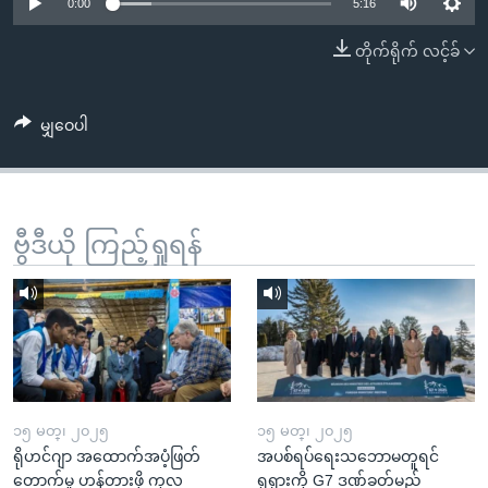
အ
0:00
5:16
သုတပဒေသာ အင်္ဂလိပ်စာ
ညွန်း
Learning English
တိုက်ရိုက် လင့်ခ်
စာမျက်နှာ
သို့
ဗွီအိုအေ လူမှုကွန်ယက်များ
ကျော်
မျှဝေပါ
ကြည့်
ရန်
ဘာသာစကားများ
ရှာဖွေ
ဗွီဒီယို ကြည့်ရှုရန်
ရန်
နေရာ
သို့
ကျော်
ရန်
၁၅ မတ္၊ ၂၀၂၅
၁၅ မတ္၊ ၂၀၂၅
ရိုဟင်ဂျာ အထောက်အပံ့ဖြတ်
အပစ်ရပ်ရေးသဘောမတူရင်
တောက်မှု ဟန့်တားဖို့ ကုလ
ရုရှားကို G7 ဒဏ်ခတ်မည်