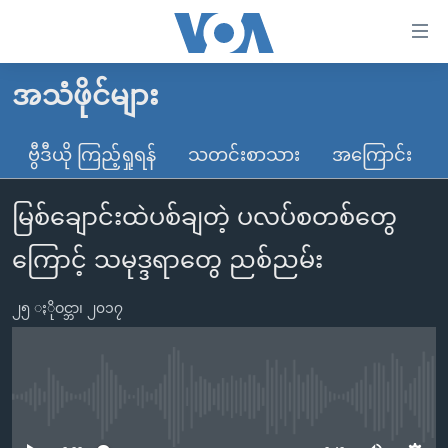
သုံး
ရ
လွယ်ကူ
အသံဖိုင်များ
မူလစာမျက်နှာ
စေ
မြန်မာ
ဗွီဒီယို ကြည့်ရှုရန်
သတင်းစာသား
အကြောင်း
သည့်
ကမ္ဘာ့သတင်းများ
Link
မြစ်ချောင်းထဲပစ်ချတဲ့ ပလပ်စတစ်တွေ
ဗွီဒီယို
နိုင်ငံတကာ
များ
သတင်းလွတ်လပ်ခွင့်
အမေရိကန်
ကြောင့် သမုဒ္ဒရာတွေ ညစ်ညမ်း
ပင်မ
ရပ်ဝန်းတခု လမ်းတခု အလွန်
တရုတ်
အကြောင်းအရာ
၂၅ ႏိုဝင္ဘာ၊ ၂၀၁၇
သို့
အင်္ဂလိပ်စာလေ့လာမယ်
အစ္စရေး-ပါလက်စတိုင်း
ကျော်
အပတ်စဉ်ကဏ္ဍများ
အမေရိကန်သုံးအီဒီယံ
ကြည့်
ရေဒီယိုနှင့်ရုပ်သံ အချက်အလက်များ
မကြေးမုံရဲ့ အင်္ဂလိပ်စာ
ရေဒီယို
ရန်
No media source currently available
ပင်မ
ရေဒီယို/တီဗွီအစီအစဉ်
ရုပ်ရှင်ထဲက အင်္ဂလိပ်စာ
တီဗွီ