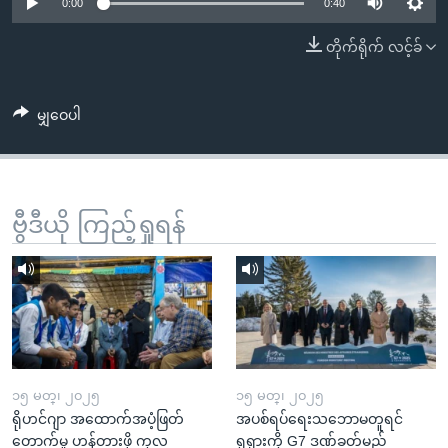
အ
0:00
0:40
သုတပဒေသာ အင်္ဂလိပ်စာ
ညွန်း
Learning English
တိုက်ရိုက် လင့်ခ်
စာမျက်နှာ
သို့
ဗွီအိုအေ လူမှုကွန်ယက်များ
ကျော်
မျှဝေပါ
ကြည့်
ရန်
ဘာသာစကားများ
ရှာဖွေ
ဗွီဒီယို ကြည့်ရှုရန်
ရန်
နေရာ
သို့
ကျော်
ရန်
၁၅ မတ္၊ ၂၀၂၅
၁၅ မတ္၊ ၂၀၂၅
ရိုဟင်ဂျာ အထောက်အပံ့ဖြတ်
အပစ်ရပ်ရေးသဘောမတူရင်
တောက်မှု ဟန့်တားဖို့ ကုလ
ရုရှားကို G7 ဒဏ်ခတ်မည်