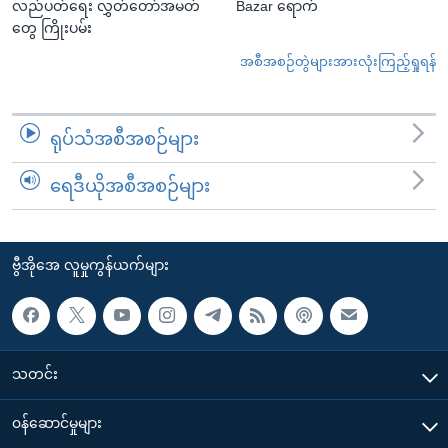
လည်ပတ်ရေး လွှတ်တော်အမတ်
Bazar ရောက်
တွေ ကြိုးပမ်း
အစီအစဉ်တွဲများအားလုံးကြည့်ရှုရန်
ရုပ်သံအစီအစဉ်များ
ရေဒီယိုအစီအစဉ်များ
ဗွီအိုအေ လူမှုကွန်ယက်များ
သတင်း
၀န်ဆောင်မှုများ