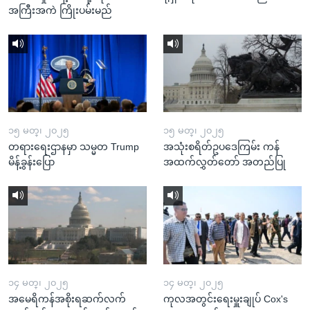
အကြီးအကဲ ကြိုးပမ်းမည်
၁၅ မတ္၊ ၂၀၂၅
၁၅ မတ္၊ ၂၀၂၅
တရားရေးဌာနမှာ သမ္မတ Trump
အသုံးစရိတ်ဥပဒေကြမ်း ကန်
မိန့်ခွန်းပြော
အထက်လွှတ်တော် အတည်ပြု
၁၄ မတ္၊ ၂၀၂၅
၁၄ မတ္၊ ၂၀၂၅
အမေရိကန်အစိုးရဆက်လက်
ကုလအတွင်းရေးမှူးချုပ် Cox's