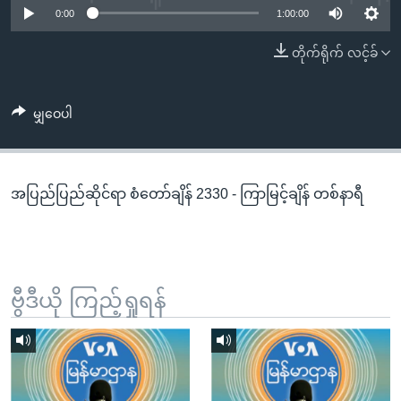
အ
0:00
1:00:00
သုတပဒေသာ အင်္ဂလိပ်စာ
ညွန်း
Learning English
တိုက်ရိုက် လင့်ခ်
စာမျက်နှာ
သို့
ဗွီအိုအေ လူမှုကွန်ယက်များ
ကျော်
မျှဝေပါ
ကြည့်
ရန်
ဘာသာစကားများ
ရှာဖွေ
အပြည်ပြည်ဆိုင်ရာ စံတော်ချိန် 2330 - ကြာမြင့်ချိန် တစ်နာရီ
ရန်
နေရာ
သို့
ကျော်
ရန်
ဗွီဒီယို ကြည့်ရှုရန်