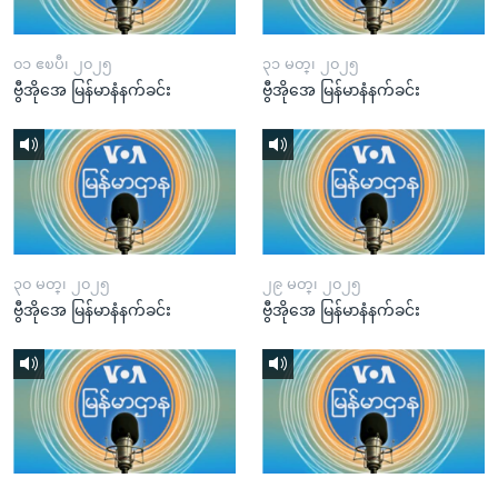
၀၁ ဧၿပီ၊ ၂၀၂၅
၃၁ မတ္၊ ၂၀၂၅
ဗွီအိုအေ မြန်မာနံနက်ခင်း
ဗွီအိုအေ မြန်မာနံနက်ခင်း
၃၀ မတ္၊ ၂၀၂၅
၂၉ မတ္၊ ၂၀၂၅
ဗွီအိုအေ မြန်မာနံနက်ခင်း
ဗွီအိုအေ မြန်မာနံနက်ခင်း