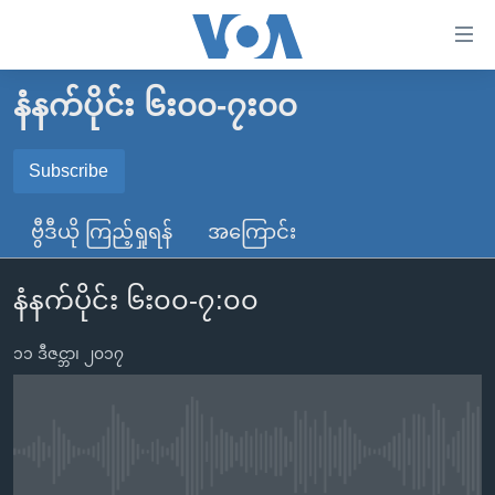
သုံး
ရ
လွယ်ကူ
နံနက်ပိုင်း ၆း၀၀-၇း၀၀
မူလစာမျက်နှာ
စေ
မြန်မာ
Subscribe
သည့်
SUBSCRIBE
ကမ္ဘာ့သတင်းများ
Link
ဗွီဒီယို ကြည့်ရှုရန်
အကြောင်း
ဗွီဒီယို
နိုင်ငံတကာ
များ
Spotify
သတင်းလွတ်လပ်ခွင့်
အမေရိကန်
ပင်မ
နံနက်ပိုင်း ၆း၀၀-၇:၀၀
ရပ်ဝန်းတခု လမ်းတခု အလွန်
တရုတ်
အကြောင်းအရာ
ရယူရန်
သို့
၁၁ ဒီဇင္ဘာ၊ ၂၀၁၇
အင်္ဂလိပ်စာလေ့လာမယ်
အစ္စရေး-ပါလက်စတိုင်း
ကျော်
အပတ်စဉ်ကဏ္ဍများ
အမေရိကန်သုံးအီဒီယံ
ကြည့်
ရေဒီယိုနှင့်ရုပ်သံ အချက်အလက်များ
မကြေးမုံရဲ့ အင်္ဂလိပ်စာ
ရေဒီယို
ရန်
No media source currently available
ပင်မ
ရေဒီယို/တီဗွီအစီအစဉ်
ရုပ်ရှင်ထဲက အင်္ဂလိပ်စာ
တီဗွီ