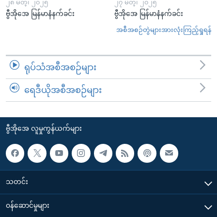
၂၈ မတ္၊ ၂၀၂၅
၂၇ မတ္၊ ၂၀၂၅
ဗွီအိုအေ မြန်မာနံနက်ခင်း
ဗွီအိုအေ မြန်မာနံနက်ခင်း
အစီအစဉ်တွဲများအားလုံးကြည့်ရှုရန်
ရုပ်သံအစီအစဉ်များ
ရေဒီယိုအစီအစဉ်များ
ဗွီအိုအေ လူမှုကွန်ယက်များ
သတင်း
၀န်ဆောင်မှုများ