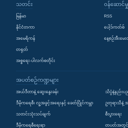
သတင်း
၀န်ဆောင်မှ
မြန်မာ
RSS
နိုင်ငံတကာ
ပေါ့ဒ်ကတ်စ်
အမေရိကန်
နေ့စဉ်အီးမေ
တရုတ်
အစ္စရေး-ပါလက်စတိုင်း
အပတ်စဉ်ကဏ္ဍများ
အယ်ဒီတာနဲ့ ဆွေးနွေးခန်း
သိပ္ပံနဲ့နည်း
ဒီမိုကရေစီ၊ လူ့အခွင့်အရေးနှင့် ခေတ်ပြိုင်ကမ္ဘာ
ဥတုရာသီနဲ့ 
သတင်းသုံးသပ်ချက်
စီးပွားရေး
ဒီမိုကရေစီရေးရာ
တပတ်အတွင်