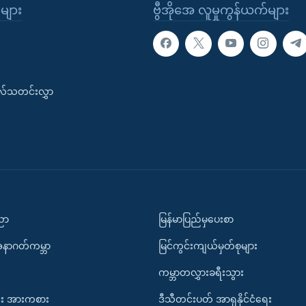
ုများ
ဗွီအိုအေ လူမှုကွန်ယက်များ
းလ်သတင်းလွှာ
ပညာ
မြန်မာပြည်မှပေးစာ
အနာဂတ်ကမ္ဘာ
မြင်ကွင်းကျယ်မှတ်စုများ
ကမ္ဘာတလွှားခရီးသွား
း အားကစား
ဒီသီတင်းပတ် အာရှနိုင်ငံရေး