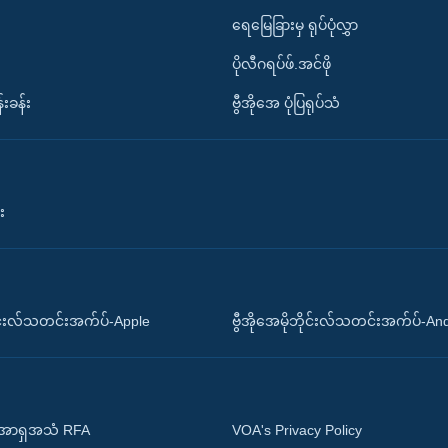
ရေမြေခြားမှ ရုပ်ပုံလွှာ
ပိုလီဂရပ်ဖ်.အင်ဖို
်းခန်း
ဗွီအိုအေ ပုံပြရုပ်သံ
း
ိုင်းလ်သတင်းအက်ပ်-Apple
ဗွီအိုအေမိုဘိုင်းလ်သတင်းအက်ပ်-An
 အာရှအသံ RFA
VOA's Privacy Policy