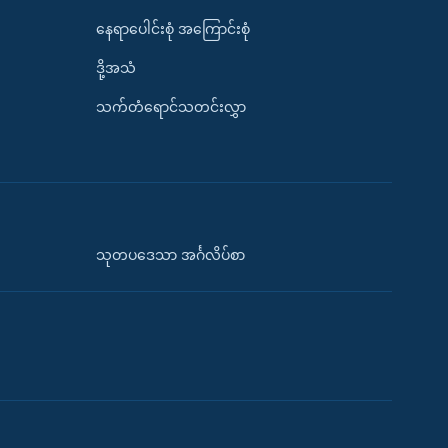
နေရာပေါင်းစုံ အကြောင်းစုံ
ဒို့အသံ
သက်တံရောင်သတင်းလွှာ
သုတပဒေသာ အင်္ဂလိပ်စာ