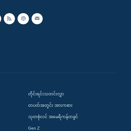
တိုင်းရင်းသတင်းလွှာ
တပတ်အတွင်း အားကစား
သုတစုံလင် အမေရိကန်တခွင်
Gen Z