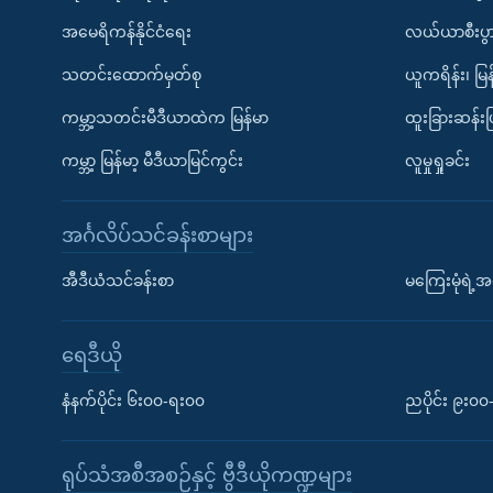
အမေရိကန်နိုင်ငံရေး
လယ်ယာစီးပွ
သတင်းထောက်မှတ်စု
ယူကရိန်း၊ မြန
ကမ္ဘာ့သတင်းမီဒီယာထဲက မြန်မာ
ထူးခြားဆန်း
ကမ္ဘာ့ မြန်မာ့ မီဒီယာမြင်ကွင်း
လူမှုရှုခင်း
အင်္ဂလိပ်သင်ခန်းစာများ
အီဒီယံသင်ခန်းစာ
မကြေးမုံရဲ့အင
ရေဒီယို
နံနက်ပိုင်း ၆း၀၀-ရး၀၀
ညပိုင်း ၉း၀
ရုပ်သံအစီအစဉ်နှင့် ဗွီဒီယိုကဏ္ဍများ