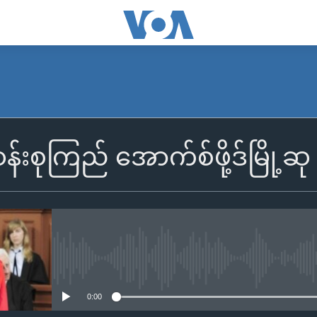
်းစုကြည် အောက်စ်ဖို့ဒ်မြို့ဆု
No media source currently availa
0:00