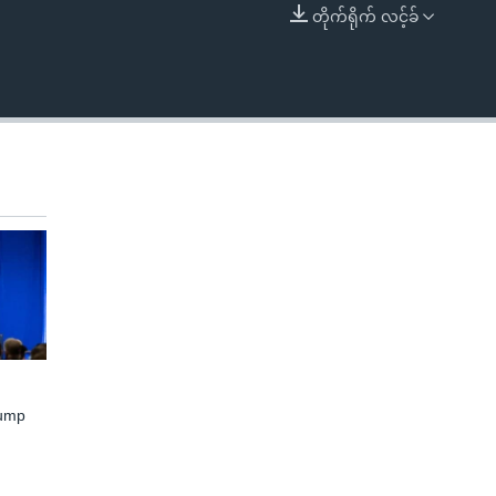
တိုက်ရိုက် လင့်ခ်
EMBED
rump