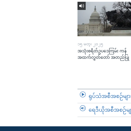
၁၅ မတ္၊ ၂၀၂၅
အသုံးစရိတ်ဥပဒေကြမ်း ကန်
အထက်လွှတ်တော် အတည်ပြု
ရုပ်သံအစီအစဉ်မျာ
ရေဒီယိုအစီအစဉ်မျ