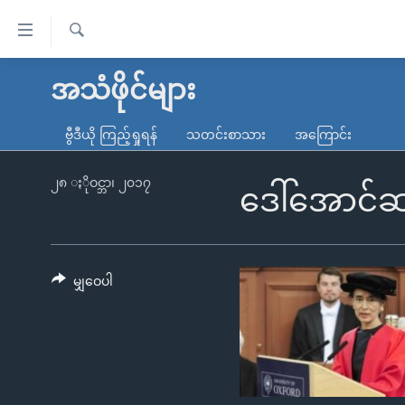
သုံး
ရ
ရှာဖွေ
လွယ်ကူ
မူလစာမျက်နှာ
အသံဖိုင်များ
ရ
စေ
မြန်မာ
လာ
ဗွီဒီယို ကြည့်ရှုရန်
သတင်းစာသား
အကြောင်း
သည့်
ဒ်
ကမ္ဘာ့သတင်းများ
Link
ဗွီဒီယို
နိုင်ငံတကာ
၂၈ ႏိုဝင္ဘာ၊ ၂၀၁၇
ဒေါ်အောင်ဆန
များ
သတင်းလွတ်လပ်ခွင့်
အမေရိကန်
ပင်မ
ရပ်ဝန်းတခု လမ်းတခု အလွန်
တရုတ်
အကြောင်းအရာ
အင်္ဂလိပ်စာလေ့လာမယ်
အစ္စရေး-ပါလက်စတိုင်း
မျှဝေပါ
သို့
အပတ်စဉ်ကဏ္ဍများ
အမေရိကန်သုံးအီဒီယံ
ကျော်
ကြည့်
ရေဒီယိုနှင့်ရုပ်သံ အချက်အလက်များ
မကြေးမုံရဲ့ အင်္ဂလိပ်စာ
ရေဒီယို
ရန်
ရေဒီယို/တီဗွီအစီအစဉ်
ရုပ်ရှင်ထဲက အင်္ဂလိပ်စာ
တီဗွီ
ပင်မ