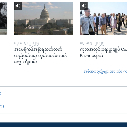
၁၄ မတ္၊ ၂၀၂၅
၁၄ မတ္၊ ၂၀၂၅
အမေရိကန်အစိုးရဆက်လက်
ကုလအတွင်းရေးမှူးချုပ် Co
လည်ပတ်ရေး လွှတ်တော်အမတ်
Bazar ရောက်
တွေ ကြိုးပမ်း
အစီအစဉ်တွဲများအားလုံးကြည့
း
ား