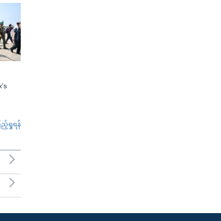
x's
်ရှုရန်