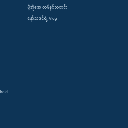
ဗွီအိုအေ တမိနစ်သတင်း
နော်သဇင်ရဲ့ Vlog
droid