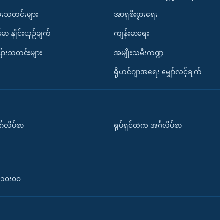
ားသတင်းများ
အာရှစီးပွားရေး
်မာ နှိုင်းယှဉ်ချက်
ကျန်းမာရေး
ပြားသတင်းများ
အမျိုးသမီးကဏ္ဍ
ရိုဟင်ဂျာအရေး မျှော်လင့်ချက်
်္ဂလိပ်စာ
ရုပ်ရှင်ထဲက အင်္ဂလိပ်စာ
၀-၁၀း၀၀