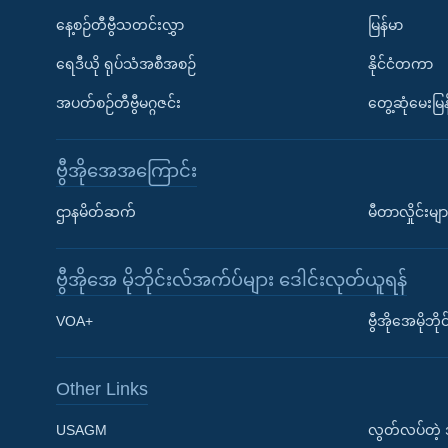
နေ့စဉ်တီဗွီသတင်းလွှာ
မြန်မာ
ရေဒီယို ရုပ်သံအစီအစဉ်
နိုင်ငံတကာ
အပတ်စဉ်တီဗွီမဂ္ဂဇင်း
တွေ့ဆုံမေးမြန
ဗွီအိုအေအကြောင်း
ဌာနမိတ်ဆက်
မီတာလှိုင်းမျာ
ဗွီအိုအေ မိုဘိုင်းလ်အက်ပ်များ ဒေါင်းလုတ်ယူရန်
Learning English
VOA+
ဗွီအိုအေမိုဘ
ဗွီအိုအေ လူမှုကွန်ယက်များ
Other Links
USAGM
လွတ်လပ်တဲ့