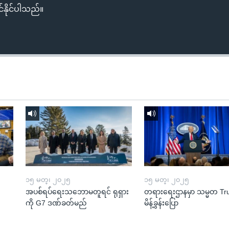
်နိုင်ပါသည်။
၁၅ မတ္၊ ၂၀၂၅
၁၅ မတ္၊ ၂၀၂၅
အပစ်ရပ်ရေးသဘောမတူရင် ရုရှား
တရားရေးဌာနမှာ သမ္မတ T
ကို G7 ဒဏ်ခတ်မည်
မိန့်ခွန်းပြော