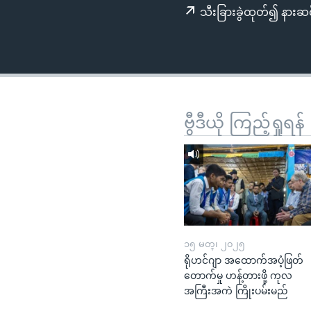
သုတပဒေသာ အင်္ဂလိပ်စာ
အ
သီးခြားခွဲထုတ်၍ နားဆင
ညွန်း
စာမျက်နှာ
သို့
ကျော်
ကြည့်
ရန်
ဗွီဒီယို ကြည့်ရှုရန်
ရှာဖွေ
ရန်
နေရာ
သို့
ကျော်
ရန်
၁၅ မတ္၊ ၂၀၂၅
ရိုဟင်ဂျာ အထောက်အပံ့ဖြတ်
တောက်မှု ဟန့်တားဖို့ ကုလ
အကြီးအကဲ ကြိုးပမ်းမည်