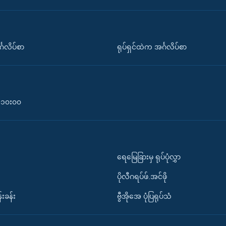
်္ဂလိပ်စာ
ရုပ်ရှင်ထဲက အင်္ဂလိပ်စာ
၀-၁၀း၀၀
ရေမြေခြားမှ ရုပ်ပုံလွှာ
ပိုလီဂရပ်ဖ်.အင်ဖို
်းခန်း
ဗွီအိုအေ ပုံပြရုပ်သံ