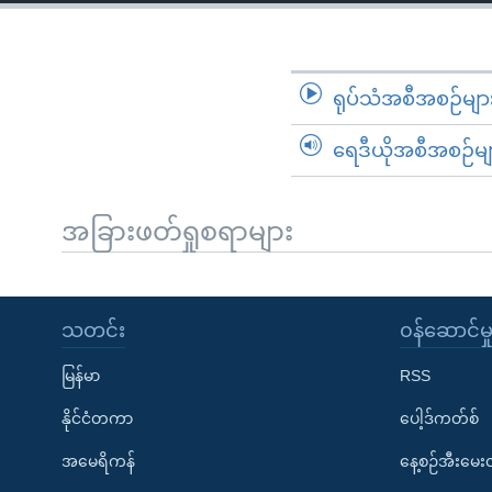
သုတပဒေသာ အင်္ဂလိပ်စာ
အ
ညွန်း
စာမျက်နှာ
သို့
ရုပ်သံအစီအစဉ်မျာ
ကျော်
ရေဒီယိုအစီအစဉ်မျ
ကြည့်
ရန်
ရှာဖွေ
အခြားဖတ်ရှုစရာများ
ရန်
နေရာ
သို့
သတင်း
၀န်ဆောင်မှ
ကျော်
ရန်
မြန်မာ
RSS
နိုင်ငံတကာ
ပေါ့ဒ်ကတ်စ်
အမေရိကန်
နေ့စဉ်အီးမေ