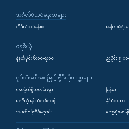
အင်္ဂလိပ်သင်ခန်းစာများ
အီဒီယံသင်ခန်းစာ
မကြေးမုံရဲ့အင
ရေဒီယို
နံနက်ပိုင်း ၆း၀၀-ရး၀၀
ညပိုင်း ၉း၀
ရုပ်သံအစီအစဉ်နှင့် ဗွီဒီယိုကဏ္ဍများ
နေ့စဉ်တီဗွီသတင်းလွှာ
မြန်မာ
ရေဒီယို ရုပ်သံအစီအစဉ်
နိုင်ငံတကာ
အပတ်စဉ်တီဗွီမဂ္ဂဇင်း
တွေ့ဆုံမေးမြန