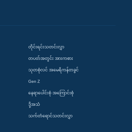
တိုင်းရင်းသတင်းလွှာ
တပတ်အတွင်း အားကစား
သုတစုံလင် အမေရိကန်တခွင်
Gen Z
နေရာပေါင်းစုံ အကြောင်းစုံ
ဒို့အသံ
သက်တံရောင်သတင်းလွှာ