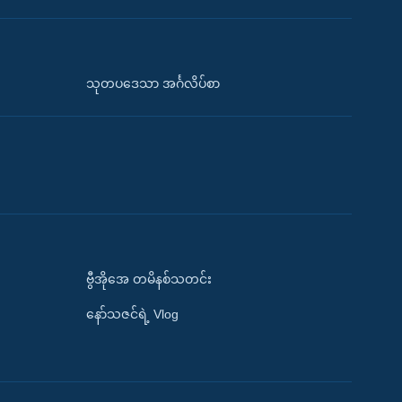
သုတပဒေသာ အင်္ဂလိပ်စာ
ဗွီအိုအေ တမိနစ်သတင်း
နော်သဇင်ရဲ့ Vlog