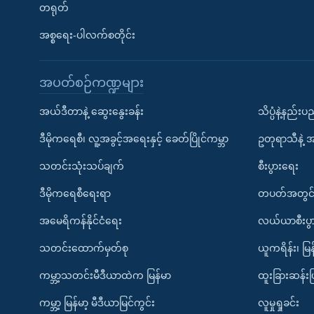
တရုတ်
အစ္စရေး-ပါလက်စတိုင်း
အပတ်စဉ်ကဏ္ဍများ
အယ်ဒီတာနဲ့ ဆွေးနွေးခန်း
သိပ္ပံနဲ့နည်း
ဒီမိုကရေစီ၊ လူ့အခွင့်အရေးနှင့် ခေတ်ပြိုင်ကမ္ဘာ
ဥတုရာသီနဲ့ 
သတင်းသုံးသပ်ချက်
စီးပွားရေး
ဒီမိုကရေစီရေးရာ
တပတ်အတွင်
အမေရိကန်နိုင်ငံရေး
လယ်ယာစီးပွ
သတင်းထောက်မှတ်စု
ယူကရိန်း၊ မြန
ကမ္ဘာ့သတင်းမီဒီယာထဲက မြန်မာ
ထူးခြားဆန်း
ကမ္ဘာ့ မြန်မာ့ မီဒီယာမြင်ကွင်း
လူမှုရှုခင်း