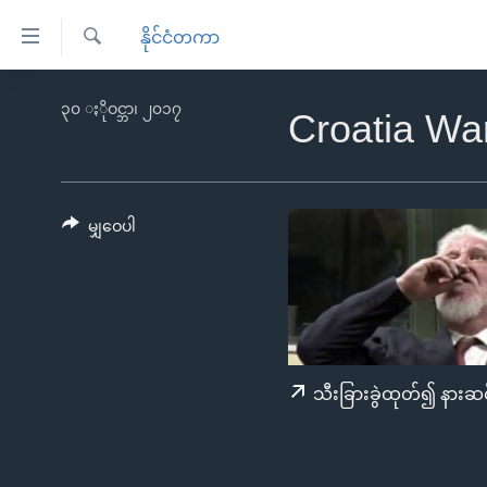
သုံး
နိုင်ငံတကာ
ရ
ရှာဖွေ
လွယ်ကူ
မူလစာမျက်နှာ
၃၀ ႏိုဝင္ဘာ၊ ၂၀၁၇
ရ
Croatia Wa
စေ
မြန်မာ
လာ
သည့်
ဒ်
ကမ္ဘာ့သတင်းများ
Link
ဗွီဒီယို
နိုင်ငံတကာ
မျှဝေပါ
များ
သတင်းလွတ်လပ်ခွင့်
အမေရိကန်
ပင်မ
ရပ်ဝန်းတခု လမ်းတခု အလွန်
တရုတ်
အကြောင်းအရာ
အင်္ဂလိပ်စာလေ့လာမယ်
အစ္စရေး-ပါလက်စတိုင်း
သို့
အပတ်စဉ်ကဏ္ဍများ
အမေရိကန်သုံးအီဒီယံ
ကျော်
သီးခြားခွဲထုတ်၍ နားဆင
ကြည့်
ရေဒီယိုနှင့်ရုပ်သံ အချက်အလက်များ
မကြေးမုံရဲ့ အင်္ဂလိပ်စာ
ရေဒီယို
ရန်
ရေဒီယို/တီဗွီအစီအစဉ်
ရုပ်ရှင်ထဲက အင်္ဂလိပ်စာ
တီဗွီ
ပင်မ