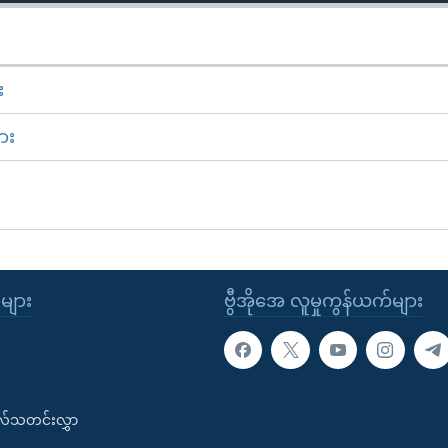
း
ား
ုများ
ဗွီအိုအေ လူမှုကွန်ယက်များ
းလ်သတင်းလွှာ