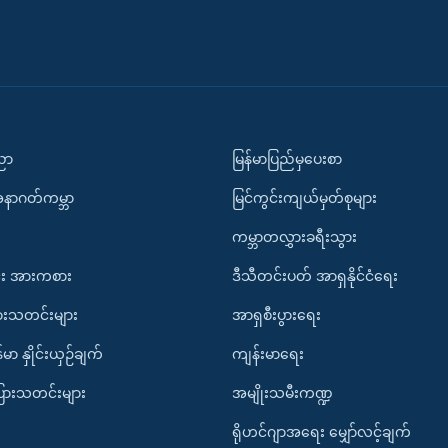
ပညာ
မြန်မာပြည်မှပေးစာ
အနာဂတ်ကမ္ဘာ
မြင်ကွင်းကျယ်မှတ်စုများ
ကမ္ဘာတလွှားခရီးသွား
း အားကစား
ဒီသီတင်းပတ် အာရှနိုင်ငံရေး
ားသတင်းများ
အာရှစီးပွားရေး
်မာ နှိုင်းယှဉ်ချက်
ကျန်းမာရေး
ပြားသတင်းများ
အမျိုးသမီးကဏ္ဍ
ရိုဟင်ဂျာအရေး မျှော်လင့်ချက်