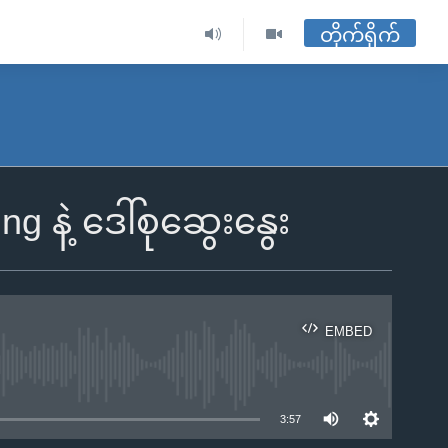
တိုက်ရိုက်
g နဲ့ ဒေါ်စုဆွေးနွေး
EMBED
ble
3:57