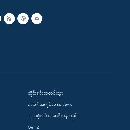
တိုင်းရင်းသတင်းလွှာ
တပတ်အတွင်း အားကစား
သုတစုံလင် အမေရိကန်တခွင်
Gen Z