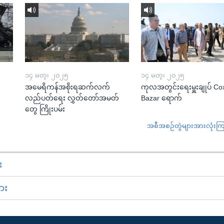
၁၄ မတ္၊ ၂၀၂၅
၁၄ မတ္၊ ၂၀၂၅
အမေရိကန်အစိုးရဆက်လက်
ကုလအတွင်းရေးမှူးချုပ် Co
လည်ပတ်ရေး လွှတ်တော်အမတ်
Bazar ရောက်
တွေ ကြိုးပမ်း
အစီအစဉ်တွဲများအားလုံးကြည့
း
ား