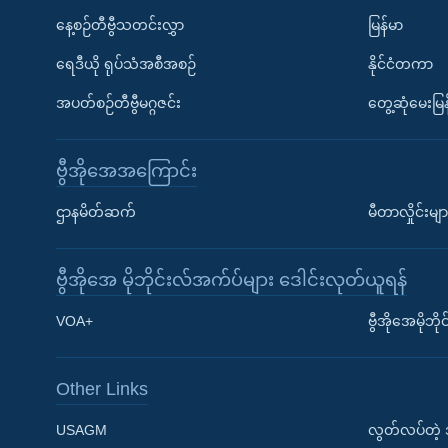
နေ့စဉ်တီဗွီသတင်းလွှာ
မြန်မာ
ရေဒီယို ရုပ်သံအစီအစဉ်
နိုင်ငံတကာ
အပတ်စဉ်တီဗွီမဂ္ဂဇင်း
တွေ့ဆုံမေးမြန
ဗွီအိုအေအကြောင်း
ဌာနမိတ်ဆက်
မီတာလှိုင်းမျာ
ဗွီအိုအေ မိုဘိုင်းလ်အက်ပ်များ ဒေါင်းလုတ်ယူရန်
Learning English
VOA+
ဗွီအိုအေမိုဘ
ဗွီအိုအေ လူမှုကွန်ယက်များ
Other Links
USAGM
လွတ်လပ်တဲ့