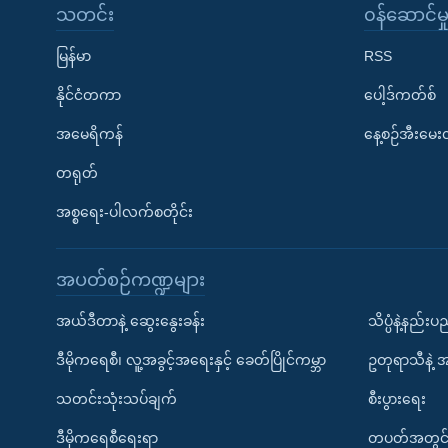
သတင်း
၀န်ဆောင်မှ
မြန်မာ
RSS
နိုင်ငံတကာ
ပေါ့ဒ်ကတ်စ်
အမေရိကန်
နေ့စဉ်အီးမေ
တရုတ်
အစ္စရေး-ပါလက်စတိုင်း
အပတ်စဉ်ကဏ္ဍများ
အယ်ဒီတာနဲ့ ဆွေးနွေးခန်း
သိပ္ပံနဲ့နည်း
ဒီမိုကရေစီ၊ လူ့အခွင့်အရေးနှင့် ခေတ်ပြိုင်ကမ္ဘာ
ဥတုရာသီနဲ့ 
သတင်းသုံးသပ်ချက်
စီးပွားရေး
ဒီမိုကရေစီရေးရာ
တပတ်အတွင်