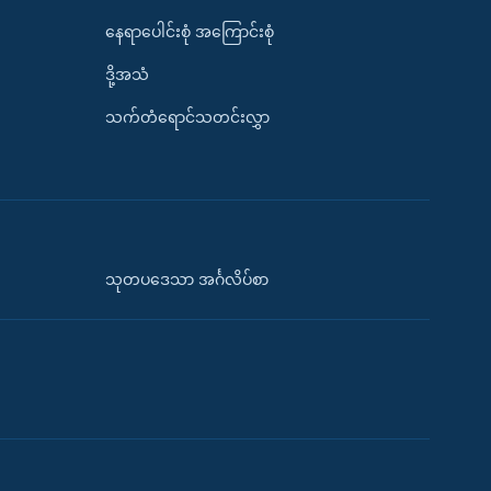
နေရာပေါင်းစုံ အကြောင်းစုံ
ဒို့အသံ
သက်တံရောင်သတင်းလွှာ
သုတပဒေသာ အင်္ဂလိပ်စာ