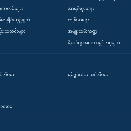
ားသတင်းများ
အာရှစီးပွားရေး
်မာ နှိုင်းယှဉ်ချက်
ကျန်းမာရေး
ပြားသတင်းများ
အမျိုးသမီးကဏ္ဍ
ရိုဟင်ဂျာအရေး မျှော်လင့်ချက်
်္ဂလိပ်စာ
ရုပ်ရှင်ထဲက အင်္ဂလိပ်စာ
၀-၁၀း၀၀