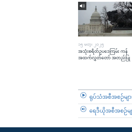
၁၅ မတ္၊ ၂၀၂၅
အသုံးစရိတ်ဥပဒေကြမ်း ကန်
အထက်လွှတ်တော် အတည်ပြု
ရုပ်သံအစီအစဉ်မျာ
ရေဒီယိုအစီအစဉ်မျ