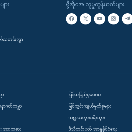
ုများ
ဗွီအိုအေ လူမှုကွန်ယက်များ
းလ်သတင်းလွှာ
ပညာ
မြန်မာပြည်မှပေးစာ
အနာဂတ်ကမ္ဘာ
မြင်ကွင်းကျယ်မှတ်စုများ
ကမ္ဘာတလွှားခရီးသွား
း အားကစား
ဒီသီတင်းပတ် အာရှနိုင်ငံရေး