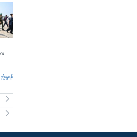
x's
်ရှုရန်