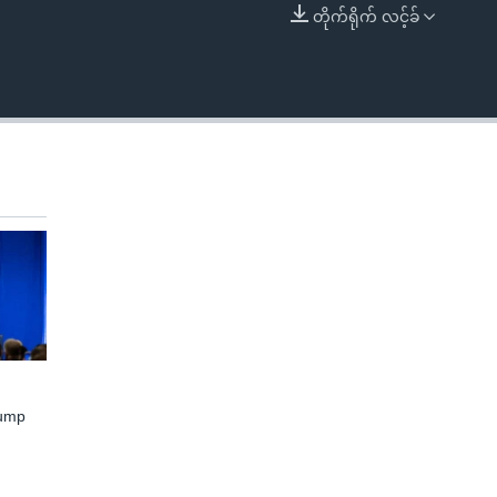
တိုက်ရိုက် လင့်ခ်
EMBED
rump