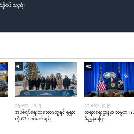
်နိုင်ပါသည်။
၁၅ မတ္၊ ၂၀၂၅
၁၅ မတ္၊ ၂၀၂၅
အပစ်ရပ်ရေးသဘောမတူရင် ရုရှား
တရားရေးဌာနမှာ သမ္မတ T
ကို G7 ဒဏ်ခတ်မည်
မိန့်ခွန်းပြော