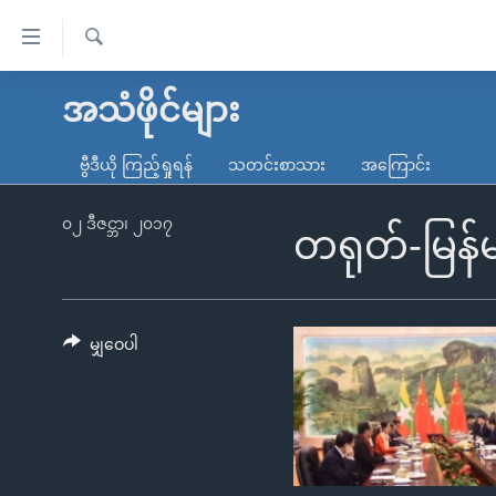
သုံး
ရ
ရှာဖွေ
လွယ်ကူ
မူလစာမျက်နှာ
အသံဖိုင်များ
ရ
စေ
မြန်မာ
လာ
ဗွီဒီယို ကြည့်ရှုရန်
သတင်းစာသား
အကြောင်း
သည့်
ဒ်
ကမ္ဘာ့သတင်းများ
Link
ဗွီဒီယို
နိုင်ငံတကာ
၀၂ ဒီဇင္ဘာ၊ ၂၀၁၇
တရုတ်-မြန်မာ
များ
သတင်းလွတ်လပ်ခွင့်
အမေရိကန်
ပင်မ
ရပ်ဝန်းတခု လမ်းတခု အလွန်
တရုတ်
အကြောင်းအရာ
အင်္ဂလိပ်စာလေ့လာမယ်
အစ္စရေး-ပါလက်စတိုင်း
မျှဝေပါ
သို့
အပတ်စဉ်ကဏ္ဍများ
အမေရိကန်သုံးအီဒီယံ
ကျော်
ကြည့်
ရေဒီယိုနှင့်ရုပ်သံ အချက်အလက်များ
မကြေးမုံရဲ့ အင်္ဂလိပ်စာ
ရေဒီယို
ရန်
ရေဒီယို/တီဗွီအစီအစဉ်
ရုပ်ရှင်ထဲက အင်္ဂလိပ်စာ
တီဗွီ
ပင်မ