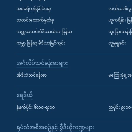
အမေရိကန်နိုင်ငံရေး
လယ်ယာစီးပွ
သတင်းထောက်မှတ်စု
ယူကရိန်း၊ မြန
ကမ္ဘာ့သတင်းမီဒီယာထဲက မြန်မာ
ထူးခြားဆန်း
ကမ္ဘာ့ မြန်မာ့ မီဒီယာမြင်ကွင်း
လူမှုရှုခင်း
အင်္ဂလိပ်သင်ခန်းစာများ
အီဒီယံသင်ခန်းစာ
မကြေးမုံရဲ့အင
ရေဒီယို
နံနက်ပိုင်း ၆း၀၀-ရး၀၀
ညပိုင်း ၉း၀
ရုပ်သံအစီအစဉ်နှင့် ဗွီဒီယိုကဏ္ဍများ