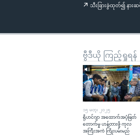
သုတပဒေသာ အင်္ဂလိပ်စာ
အ
သီးခြားခွဲထုတ်၍ နားဆင
ညွန်း
စာမျက်နှာ
သို့
ကျော်
ကြည့်
ရန်
ဗွီဒီယို ကြည့်ရှုရန်
ရှာဖွေ
ရန်
နေရာ
သို့
ကျော်
ရန်
၁၅ မတ္၊ ၂၀၂၅
ရိုဟင်ဂျာ အထောက်အပံ့ဖြတ်
တောက်မှု ဟန့်တားဖို့ ကုလ
အကြီးအကဲ ကြိုးပမ်းမည်