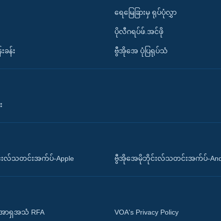
ရေမြေခြားမှ ရုပ်ပုံလွှာ
ပိုလီဂရပ်ဖ်.အင်ဖို
်းခန်း
ဗွီအိုအေ ပုံပြရုပ်သံ
း
ိုင်းလ်သတင်းအက်ပ်-Apple
ဗွီအိုအေမိုဘိုင်းလ်သတင်းအက်ပ်-An
 အာရှအသံ RFA
VOA's Privacy Policy