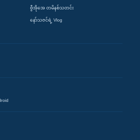
ဗွီအိုအေ တမိနစ်သတင်း
နော်သဇင်ရဲ့ Vlog
droid