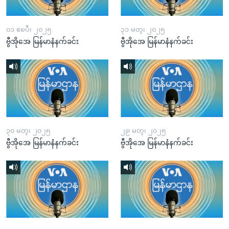
၀၁ ဧၿပီ၊ ၂၀၂၅
၃၁ မတ္၊ ၂၀၂၅
ဗွီအိုအေ မြန်မာနံနက်ခင်း
ဗွီအိုအေ မြန်မာနံနက်ခင်း
၃၀ မတ္၊ ၂၀၂၅
၂၉ မတ္၊ ၂၀၂၅
ဗွီအိုအေ မြန်မာနံနက်ခင်း
ဗွီအိုအေ မြန်မာနံနက်ခင်း