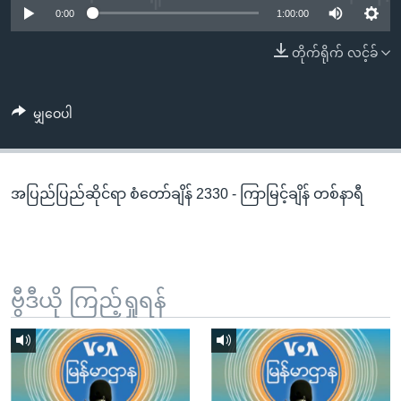
အ
0:00
1:00:00
သုတပဒေသာ အင်္ဂလိပ်စာ
ညွန်း
Learning English
တိုက်ရိုက် လင့်ခ်
စာမျက်နှာ
သို့
ဗွီအိုအေ လူမှုကွန်ယက်များ
ကျော်
မျှဝေပါ
ကြည့်
ရန်
ဘာသာစကားများ
ရှာဖွေ
အပြည်ပြည်ဆိုင်ရာ စံတော်ချိန် 2330 - ကြာမြင့်ချိန် တစ်နာရီ
ရန်
နေရာ
သို့
ကျော်
ရန်
ဗွီဒီယို ကြည့်ရှုရန်