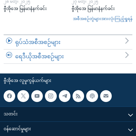
၂၈ မတ္၊ ၂၀၂၅
၂၇ မတ္၊ ၂၀၂၅
ဗွီအိုအေ မြန်မာနံနက်ခင်း
ဗွီအိုအေ မြန်မာနံနက်ခင်း
အစီအစဉ်တွဲများအားလုံးကြည့်ရှုရန်
ရုပ်သံအစီအစဉ်များ
ရေဒီယိုအစီအစဉ်များ
ဗွီအိုအေ လူမှုကွန်ယက်များ
သတင်း
၀န်ဆောင်မှုများ