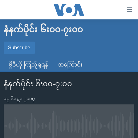
သုံး
ရ
လွယ်ကူ
နံနက်ပိုင်း ၆း၀၀-၇း၀၀
မူလစာမျက်နှာ
စေ
မြန်မာ
Subscribe
သည့်
SUBSCRIBE
ကမ္ဘာ့သတင်းများ
Link
ဗွီဒီယို ကြည့်ရှုရန်
အကြောင်း
ဗွီဒီယို
နိုင်ငံတကာ
များ
Spotify
သတင်းလွတ်လပ်ခွင့်
အမေရိကန်
ပင်မ
နံနက်ပိုင်း ၆း၀၀-၇:၀၀
ရပ်ဝန်းတခု လမ်းတခု အလွန်
တရုတ်
အကြောင်းအရာ
ရယူရန်
သို့
၁၉ ဒီဇင္ဘာ၊ ၂၀၁၇
အင်္ဂလိပ်စာလေ့လာမယ်
အစ္စရေး-ပါလက်စတိုင်း
ကျော်
အပတ်စဉ်ကဏ္ဍများ
အမေရိကန်သုံးအီဒီယံ
ကြည့်
ရေဒီယိုနှင့်ရုပ်သံ အချက်အလက်များ
မကြေးမုံရဲ့ အင်္ဂလိပ်စာ
ရေဒီယို
ရန်
No media source currently available
ပင်မ
ရေဒီယို/တီဗွီအစီအစဉ်
ရုပ်ရှင်ထဲက အင်္ဂလိပ်စာ
တီဗွီ