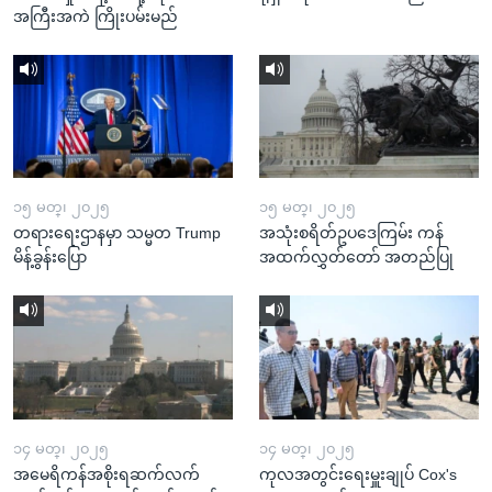
အကြီးအကဲ ကြိုးပမ်းမည်
၁၅ မတ္၊ ၂၀၂၅
၁၅ မတ္၊ ၂၀၂၅
တရားရေးဌာနမှာ သမ္မတ Trump
အသုံးစရိတ်ဥပဒေကြမ်း ကန်
မိန့်ခွန်းပြော
အထက်လွှတ်တော် အတည်ပြု
၁၄ မတ္၊ ၂၀၂၅
၁၄ မတ္၊ ၂၀၂၅
အမေရိကန်အစိုးရဆက်လက်
ကုလအတွင်းရေးမှူးချုပ် Cox's