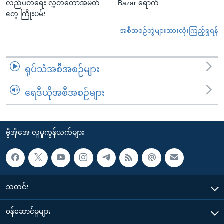
လည်ပတ်ရေး လွှတ်တော်အမတ်
Bazar ရောက်
တွေ ကြိုးပမ်း
အစီအစဉ်တွဲများအားလုံးကြည့်ရှုရန်
ရုပ်သံအစီအစဉ်များ
ရေဒီယိုအစီအစဉ်များ
ဗွီအိုအေ လူမှုကွန်ယက်များ
သတင်း
၀န်ဆောင်မှုများ