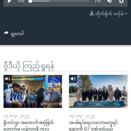
အ
0:00
2:55
သုတပဒေသာ အင်္ဂလိပ်စာ
ညွန်း
Learning English
တိုက်ရိုက် လင့်ခ်
စာမျက်နှာ
သို့
ဗွီအိုအေ လူမှုကွန်ယက်များ
ကျော်
မျှဝေပါ
ကြည့်
ရန်
ဘာသာစကားများ
ရှာဖွေ
ဗွီဒီယို ကြည့်ရှုရန်
ရန်
နေရာ
သို့
ကျော်
ရန်
၁၅ မတ္၊ ၂၀၂၅
၁၅ မတ္၊ ၂၀၂၅
ရိုဟင်ဂျာ အထောက်အပံ့ဖြတ်
အပစ်ရပ်ရေးသဘောမတူရင်
တောက်မှု ဟန့်တားဖို့ ကုလ
ရုရှားကို G7 ဒဏ်ခတ်မည်