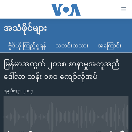
သုံး
ရ
လွယ်ကူ
အသံဖိုင်များ
မူလစာမျက်နှာ
စေ
မြန်မာ
ဗွီဒီယို ကြည့်ရှုရန်
သတင်းစာသား
အကြောင်း
သည့်
ကမ္ဘာ့သတင်းများ
Link
မြန်မာအတွက် ၂ဝ၁၈ စာနာမှုအကူအညီ
ဗွီဒီယို
နိုင်ငံတကာ
များ
သတင်းလွတ်လပ်ခွင့်
အမေရိကန်
ဒေါ်လာ သန်း ၁၈၀ ကျော်လိုအပ်
ပင်မ
ရပ်ဝန်းတခု လမ်းတခု အလွန်
တရုတ်
အကြောင်းအရာ
၀၉ ဒီဇင္ဘာ၊ ၂၀၁၇
သို့
အင်္ဂလိပ်စာလေ့လာမယ်
အစ္စရေး-ပါလက်စတိုင်း
ကျော်
အပတ်စဉ်ကဏ္ဍများ
အမေရိကန်သုံးအီဒီယံ
ကြည့်
ရေဒီယိုနှင့်ရုပ်သံ အချက်အလက်များ
မကြေးမုံရဲ့ အင်္ဂလိပ်စာ
ရေဒီယို
ရန်
No media source currently available
ပင်မ
ရေဒီယို/တီဗွီအစီအစဉ်
ရုပ်ရှင်ထဲက အင်္ဂလိပ်စာ
တီဗွီ