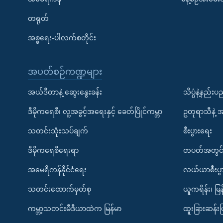
တရုတ်
အစ္စရေး-ပါလက်စတိုင်း
အပတ်စဉ်ကဏ္ဍများ
အယ်ဒီတာနဲ့ ဆွေးနွေးခန်း
သိပ္ပံနဲ့နည်း
ဒီမိုကရေစီ၊ လူ့အခွင့်အရေးနှင့် ခေတ်ပြိုင်ကမ္ဘာ
ဥတုရာသီနဲ့ 
သတင်းသုံးသပ်ချက်
စီးပွားရေး
ဒီမိုကရေစီရေးရာ
တပတ်အတွင်
အမေရိကန်နိုင်ငံရေး
လယ်ယာစီးပွ
သတင်းထောက်မှတ်စု
ယူကရိန်း၊ မြန
ကမ္ဘာ့သတင်းမီဒီယာထဲက မြန်မာ
ထူးခြားဆန်း