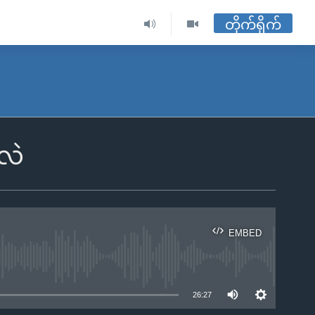
တိုက်ရိုက်
သလဲ
EMBED
ble
26:27