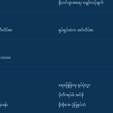
ရိုဟင်ဂျာအရေး မျှော်လင့်ချက်
်္ဂလိပ်စာ
ရုပ်ရှင်ထဲက အင်္ဂလိပ်စာ
၀-၁၀း၀၀
ရေမြေခြားမှ ရုပ်ပုံလွှာ
ပိုလီဂရပ်ဖ်.အင်ဖို
်းခန်း
ဗွီအိုအေ ပုံပြရုပ်သံ