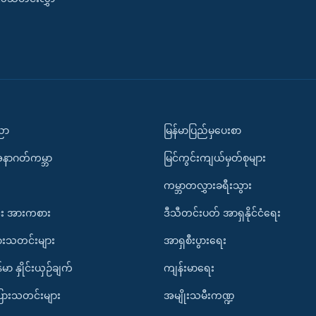
ပညာ
မြန်မာပြည်မှပေးစာ
အနာဂတ်ကမ္ဘာ
မြင်ကွင်းကျယ်မှတ်စုများ
ကမ္ဘာတလွှားခရီးသွား
း အားကစား
ဒီသီတင်းပတ် အာရှနိုင်ငံရေး
ားသတင်းများ
အာရှစီးပွားရေး
်မာ နှိုင်းယှဉ်ချက်
ကျန်းမာရေး
ပြားသတင်းများ
အမျိုးသမီးကဏ္ဍ