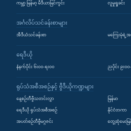
ကမ္ဘာ့ မြန်မာ့ မီဒီယာမြင်ကွင်း
လူမှုရှုခင်း
အင်္ဂလိပ်သင်ခန်းစာများ
အီဒီယံသင်ခန်းစာ
မကြေးမုံရဲ့အင
ရေဒီယို
နံနက်ပိုင်း ၆း၀၀-ရး၀၀
ညပိုင်း ၉း၀
ရုပ်သံအစီအစဉ်နှင့် ဗွီဒီယိုကဏ္ဍများ
နေ့စဉ်တီဗွီသတင်းလွှာ
မြန်မာ
ရေဒီယို ရုပ်သံအစီအစဉ်
နိုင်ငံတကာ
အပတ်စဉ်တီဗွီမဂ္ဂဇင်း
တွေ့ဆုံမေးမြန