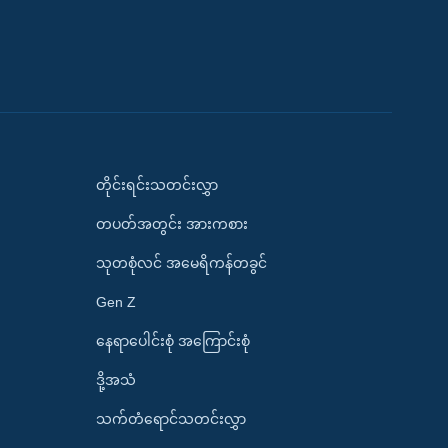
တိုင်းရင်းသတင်းလွှာ
တပတ်အတွင်း အားကစား
သုတစုံလင် အမေရိကန်တခွင်
Gen Z
နေရာပေါင်းစုံ အကြောင်းစုံ
ဒို့အသံ
သက်တံရောင်သတင်းလွှာ