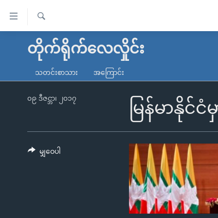
သုံး
ရ
ရှာဖွေ
လွယ်ကူ
မူလစာမျက်နှာ
တိုက်ရိုက်လေလှိုင်း
ရ
စေ
မြန်မာ
လာ
သတင်းစာသား
အကြောင်း
သည့်
ဒ်
ကမ္ဘာ့သတင်းများ
Link
ဗွီဒီယို
နိုင်ငံတကာ
၀၉ ဒီဇင္ဘာ၊ ၂၀၁၇
မြန်မာနိုင်
များ
သတင်းလွတ်လပ်ခွင့်
အမေရိကန်
ပင်မ
ရပ်ဝန်းတခု လမ်းတခု အလွန်
တရုတ်
အကြောင်းအရာ
အင်္ဂလိပ်စာလေ့လာမယ်
အစ္စရေး-ပါလက်စတိုင်း
မျှဝေပါ
သို့
အပတ်စဉ်ကဏ္ဍများ
အမေရိကန်သုံးအီဒီယံ
ကျော်
ကြည့်
ရေဒီယိုနှင့်ရုပ်သံ အချက်အလက်များ
မကြေးမုံရဲ့ အင်္ဂလိပ်စာ
ရေဒီယို
ရန်
ရေဒီယို/တီဗွီအစီအစဉ်
ရုပ်ရှင်ထဲက အင်္ဂလိပ်စာ
တီဗွီ
ပင်မ