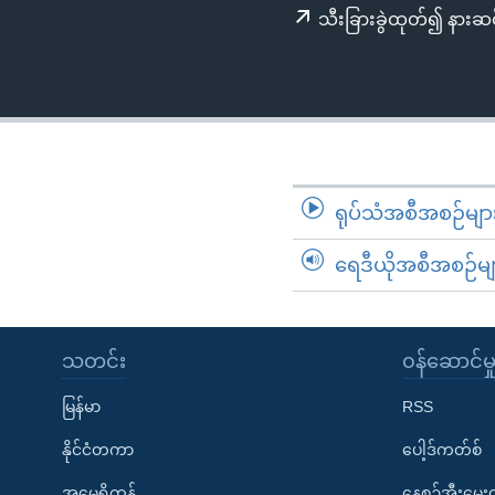
သုတပဒေသာ အင်္ဂလိပ်စာ
အ
သီးခြားခွဲထုတ်၍ နားဆင
ညွန်း
စာမျက်နှာ
သို့
ကျော်
ကြည့်
ရန်
ရုပ်သံအစီအစဉ်မျာ
ရှာဖွေ
ရန်
ရေဒီယိုအစီအစဉ်မျ
နေရာ
သို့
ကျော်
သတင်း
၀န်ဆောင်မှ
ရန်
မြန်မာ
RSS
နိုင်ငံတကာ
ပေါ့ဒ်ကတ်စ်
အမေရိကန်
နေ့စဉ်အီးမေ