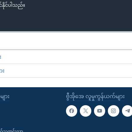
်နိုင်ပါသည်။
း
ား
ုများ
ဗွီအိုအေ လူမှုကွန်ယက်များ
းလ်သတင်းလွှာ