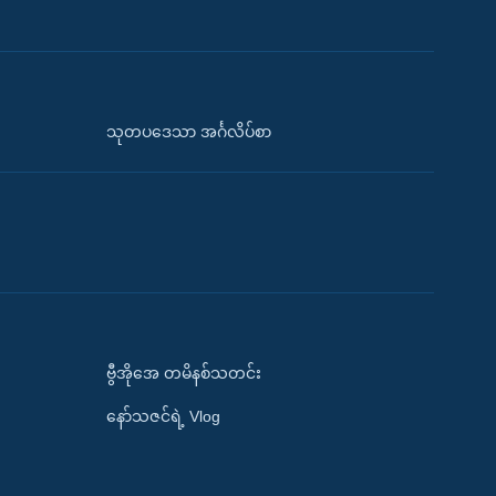
သုတပဒေသာ အင်္ဂလိပ်စာ
ဗွီအိုအေ တမိနစ်သတင်း
နော်သဇင်ရဲ့ Vlog