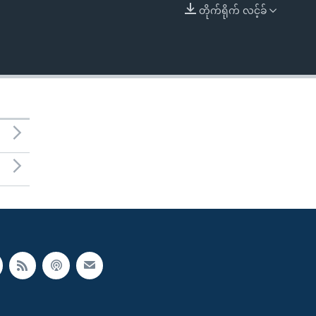
တိုက်ရိုက် လင့်ခ်
EMBED