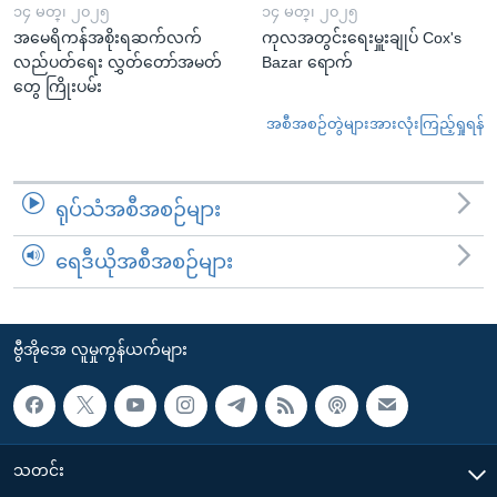
၁၄ မတ္၊ ၂၀၂၅
၁၄ မတ္၊ ၂၀၂၅
အမေရိကန်အစိုးရဆက်လက်
ကုလအတွင်းရေးမှူးချုပ် Cox's
လည်ပတ်ရေး လွှတ်တော်အမတ်
Bazar ရောက်
တွေ ကြိုးပမ်း
အစီအစဉ်တွဲများအားလုံးကြည့်ရှုရန်
ရုပ်သံအစီအစဉ်များ
ရေဒီယိုအစီအစဉ်များ
ဗွီအိုအေ လူမှုကွန်ယက်များ
သတင်း