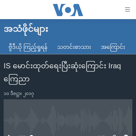
သုံး
ရ
လွယ်ကူ
အသံဖိုင်များ
မူလစာမျက်နှာ
စေ
မြန်မာ
ဗွီဒီယို ကြည့်ရှုရန်
သတင်းစာသား
အကြောင်း
သည့်
ကမ္ဘာ့သတင်းများ
Link
IS မောင်းထုတ်ရေးပြီးဆုံးကြောင်း Iraq
ဗွီဒီယို
နိုင်ငံတကာ
များ
သတင်းလွတ်လပ်ခွင့်
အမေရိကန်
ကြေညာ
ပင်မ
ရပ်ဝန်းတခု လမ်းတခု အလွန်
တရုတ်
အကြောင်းအရာ
၁၀ ဒီဇင္ဘာ၊ ၂၀၁၇
သို့
အင်္ဂလိပ်စာလေ့လာမယ်
အစ္စရေး-ပါလက်စတိုင်း
ကျော်
အပတ်စဉ်ကဏ္ဍများ
အမေရိကန်သုံးအီဒီယံ
ကြည့်
ရေဒီယိုနှင့်ရုပ်သံ အချက်အလက်များ
မကြေးမုံရဲ့ အင်္ဂလိပ်စာ
ရေဒီယို
ရန်
No media source currently available
ပင်မ
ရေဒီယို/တီဗွီအစီအစဉ်
ရုပ်ရှင်ထဲက အင်္ဂလိပ်စာ
တီဗွီ