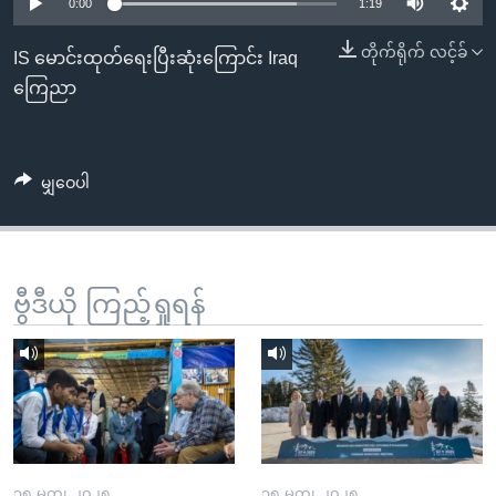
အ
0:00
1:19
သုတပဒေသာ အင်္ဂလိပ်စာ
ညွန်း
Learning English
တိုက်ရိုက် လင့်ခ်
IS မောင်းထုတ်ရေးပြီးဆုံးကြောင်း Iraq
စာမျက်နှာ
ကြေညာ
သို့
ဗွီအိုအေ လူမှုကွန်ယက်များ
ကျော်
ကြည့်
မျှဝေပါ
ရန်
ဘာသာစကားများ
ရှာဖွေ
ရန်
နေရာ
ဗွီဒီယို ကြည့်ရှုရန်
သို့
ကျော်
ရန်
၁၅ မတ္၊ ၂၀၂၅
၁၅ မတ္၊ ၂၀၂၅