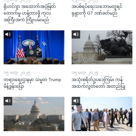
ရိုဟင်ဂျာ အထောက်အပံ့ဖြတ်
အပစ်ရပ်ရေးသဘောမတူရင်
တောက်မှု ဟန့်တားဖို့ ကုလ
ရုရှားကို G7 ဒဏ်ခတ်မည်
အကြီးအကဲ ကြိုးပမ်းမည်
၁၅ မတ္၊ ၂၀၂၅
၁၅ မတ္၊ ၂၀၂၅
တရားရေးဌာနမှာ သမ္မတ Trump
အသုံးစရိတ်ဥပဒေကြမ်း ကန်
မိန့်ခွန်းပြော
အထက်လွှတ်တော် အတည်ပြု